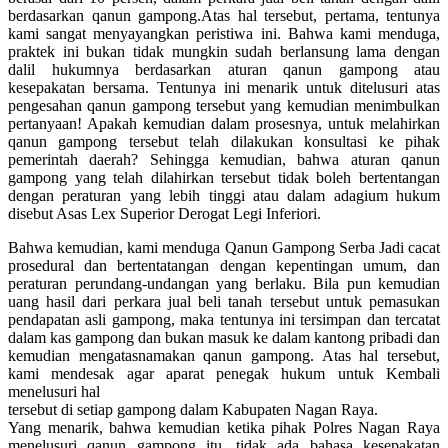
berdasarkan qanun gampong.Atas hal tersebut, pertama, tentunya
kami sangat menyayangkan peristiwa ini. Bahwa kami menduga,
praktek ini bukan tidak mungkin sudah berlansung lama dengan
dalil hukumnya berdasarkan aturan qanun gampong atau
kesepakatan bersama. Tentunya ini menarik untuk ditelusuri atas
pengesahan qanun gampong tersebut yang kemudian menimbulkan
pertanyaan! Apakah kemudian dalam prosesnya, untuk melahirkan
qanun gampong tersebut telah dilakukan konsultasi ke pihak
pemerintah daerah? Sehingga kemudian, bahwa aturan qanun
gampong yang telah dilahirkan tersebut tidak boleh bertentangan
dengan peraturan yang lebih tinggi atau dalam adagium hukum
disebut Asas Lex Superior Derogat Legi Inferiori.
Bahwa kemudian, kami menduga Qanun Gampong Serba Jadi cacat
prosedural dan bertentatangan dengan kepentingan umum, dan
peraturan perundang-undangan yang berlaku. Bila pun kemudian
uang hasil dari perkara jual beli tanah tersebut untuk pemasukan
pendapatan asli gampong, maka tentunya ini tersimpan dan tercatat
dalam kas gampong dan bukan masuk ke dalam kantong pribadi dan
kemudian mengatasnamakan qanun gampong. Atas hal tersebut,
kami mendesak agar aparat penegak hukum untuk Kembali
menelusuri hal
tersebut di setiap gampong dalam Kabupaten Nagan Raya.
Yang menarik, bahwa kemudian ketika pihak Polres Nagan Raya
menelusuri qanun gampong itu, tidak ada bahasa kesepakatan