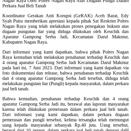
Nagan Raya Oleh Polres Nagan Raya Atas Dugaan Pungli Dalam
Perkara Jual Beli Tanah
Koordinator Gerakan Anti Korupsi (GeRAK) Aceh Barat, Edy
Syah Putra memberikan apresiasi kepada pihak Sat Reskrim Polres
Nagan Raya yang telah melakukan proses penegakan hukum atas
dugaan pungutan liar yang diduga dilakukan oleh Keuchik dan
Aparatur Gampong Serba Jadi, Kecamatan Darul Makmur,
Kabupaten Nagan Raya.
Dari informasi yang kami dapatkan, bahwa pihak Polres Nagan
Raya kemudian telah melakukan penahanan terhadap Keuchik dan
4 orang aparatur Gampong Serba Jadi Kecamatan Darul Makmur
pada hari ini, 7 Juni 2023. Dari informasi yang kami dapatkan via
foto dokumentasi dan release, bahwa penahanan terhadap Keuchik
dan 4 orang aparatur Gampong Serba Jadi tersebut, diduga telah
melakukan pungutan liar (Pungli) kepada masyarakat, dalam perkara
jual beli tanah.
Bahwa kemudian, penahanan terhadap Keuchik dan 4 orang
aparatur Gampong Serba Jadi itu, berawal atas laporan masyarakat
karena telah dilakukan pemerasan dalam perkara jual beli tanah.
Dari informasi yang kami dapatkan, dalam perkara dugaan
pemerasan dan pungli tersebut, kelima tersangka telah memungut
uang kepada masyarakat sebanyak Rp.40 juta. Uang tersebut,
berasal dari 10 persen, dalam perkara jual beli tanah dengan dalil