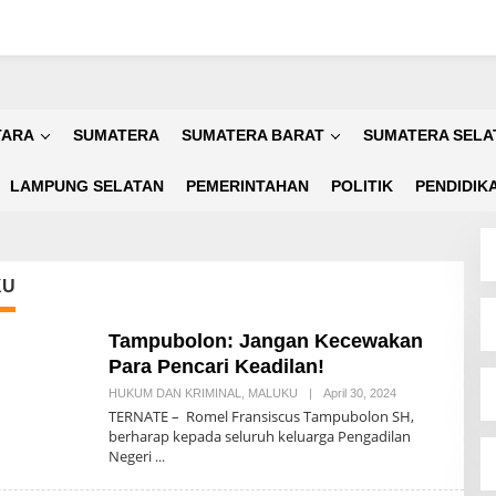
TARA
SUMATERA
SUMATERA BARAT
SUMATERA SELA
LAMPUNG SELATAN
PEMERINTAHAN
POLITIK
PENDIDIK
KU
Tampubolon: Jangan Kecewakan
Para Pencari Keadilan!
HUKUM DAN KRIMINAL
,
MALUKU
|
April 30, 2024
O
L
TERNATE – Romel Fransiscus Tampubolon SH,
E
berharap kepada seluruh keluarga Pengadilan
H
Negeri
A
D
M