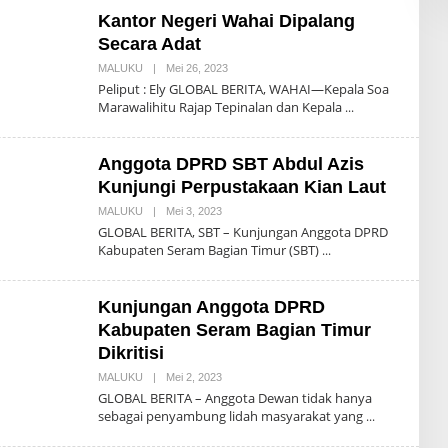
I
Kantor Negeri Wahai Dipalang
N
Secara Adat
MALUKU
|
Mei 26, 2023
O
L
Peliput : Ely GLOBAL BERITA, WAHAI—Kepala Soa
E
Marawalihitu Rajap Tepinalan dan Kepala
H
A
D
M
Anggota DPRD SBT Abdul Azis
I
N
Kunjungi Perpustakaan Kian Laut
MALUKU
|
Mei 3, 2023
O
L
GLOBAL BERITA, SBT – Kunjungan Anggota DPRD
E
Kabupaten Seram Bagian Timur (SBT)
H
A
D
M
Kunjungan Anggota DPRD
I
N
Kabupaten Seram Bagian Timur
Dikritisi
MALUKU
|
Mei 2, 2023
O
L
GLOBAL BERITA – Anggota Dewan tidak hanya
E
sebagai penyambung lidah masyarakat yang
H
A
D