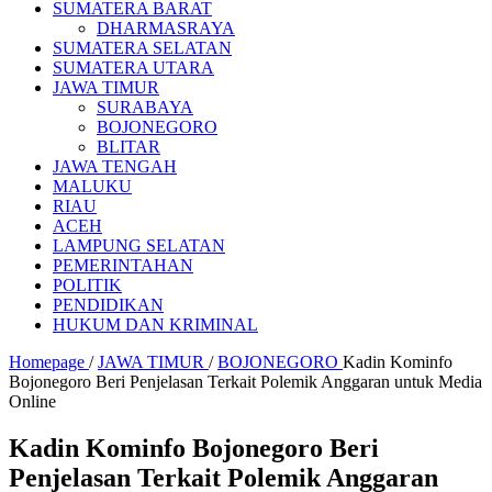
SUMATERA BARAT
DHARMASRAYA
SUMATERA SELATAN
SUMATERA UTARA
JAWA TIMUR
SURABAYA
BOJONEGORO
BLITAR
JAWA TENGAH
MALUKU
RIAU
ACEH
LAMPUNG SELATAN
PEMERINTAHAN
POLITIK
PENDIDIKAN
HUKUM DAN KRIMINAL
Homepage
/
JAWA TIMUR
/
BOJONEGORO
Kadin Kominfo
Bojonegoro Beri Penjelasan Terkait Polemik Anggaran untuk Media
Online
Kadin Kominfo Bojonegoro Beri
Penjelasan Terkait Polemik Anggaran