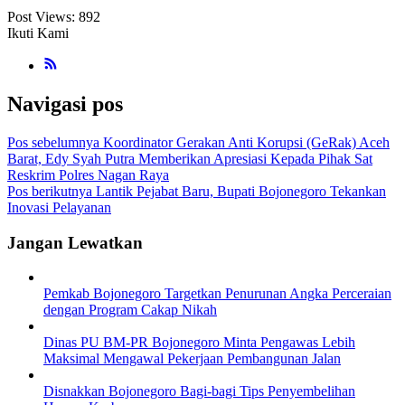
Post Views:
892
Ikuti Kami
Navigasi pos
Pos sebelumnya
Koordinator Gerakan Anti Korupsi (GeRak) Aceh
Barat, Edy Syah Putra Memberikan Apresiasi Kepada Pihak Sat
Reskrim Polres Nagan Raya
Pos berikutnya
Lantik Pejabat Baru, Bupati Bojonegoro Tekankan
Inovasi Pelayanan
Jangan Lewatkan
Pemkab Bojonegoro Targetkan Penurunan Angka Perceraian
dengan Program Cakap Nikah
Dinas PU BM-PR Bojonegoro Minta Pengawas Lebih
Maksimal Mengawal Pekerjaan Pembangunan Jalan
Disnakkan Bojonegoro Bagi-bagi Tips Penyembelihan