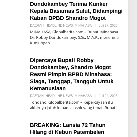
M
Dondokambey Terima Kunker
A
S
Kepala Basarnas Sulut, Didampingi
E
Kaban BPBD Shandro Mogot
N
G
DAERAH
,
HEADLINE NEWS
,
MINAHASA
|
Juli 27, 2026
O
I
L
MINAHASA, Globalberita.com – Bupati Minahasa
E
Dr. Robby Dondokambey, S.Si., M.A.P., menerima
H
Kunjungan
D
O
N
N
Dipercaya Bupati Robby
Y
M
Dondokambey, Shandro Mogot
A
S
Resmi Pimpin BPBD Minahasa:
E
Siaga, Tanggap, Tangguh Untuk
N
G
Kemanusiaan
I
DAERAH
,
HEADLINE NEWS
,
MINAHASA
|
Juli 24, 2026
O
L
Tondano, Globalberita.com – Kepercayaan itu
E
akhirnya jatuh kepada sosok yang tepat. Bupati
H
D
O
N
BREAKING: Lansia 72 Tahun
N
Y
Hilang di Kebun Patembelen
M