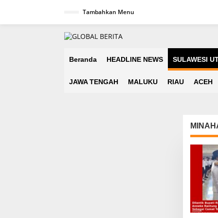
L
Tambahkan Menu
e
w
a
t
i
k
Beranda
HEADLINE NEWS
SULAWESI U
e
k
JAWA TENGAH
MALUKU
RIAU
ACEH
o
n
t
e
n
MINAH