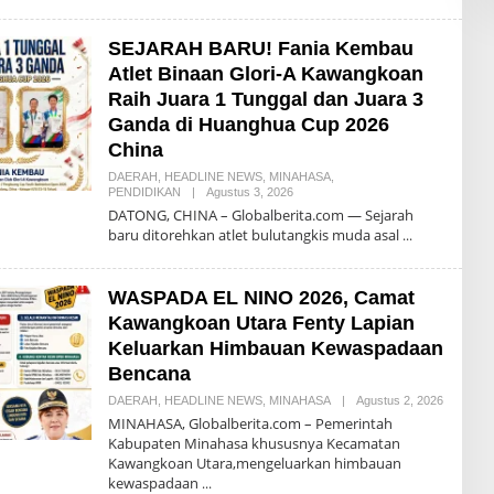
O
N
N
SEJARAH BARU! Fania Kembau
Y
M
Atlet Binaan Glori-A Kawangkoan
A
S
Raih Juara 1 Tunggal dan Juara 3
E
Ganda di Huanghua Cup 2026
N
G
China
I
DAERAH
,
HEADLINE NEWS
,
MINAHASA
,
PENDIDIKAN
|
Agustus 3, 2026
O
L
DATONG, CHINA – Globalberita.com — Sejarah
E
baru ditorehkan atlet bulutangkis muda asal
H
D
O
N
WASPADA EL NINO 2026, Camat
N
Y
Kawangkoan Utara Fenty Lapian
M
Keluarkan Himbauan Kewaspadaan
A
S
Bencana
E
N
DAERAH
,
HEADLINE NEWS
,
MINAHASA
|
Agustus 2, 2026
O
G
L
MINAHASA, Globalberita.com – Pemerintah
I
E
Kabupaten Minahasa khususnya Kecamatan
H
Kawangkoan Utara,mengeluarkan himbauan
D
O
kewaspadaan
N