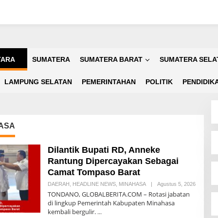
TARA
SUMATERA
SUMATERA BARAT
SUMATERA SELA
LAMPUNG SELATAN
PEMERINTAHAN
POLITIK
PENDIDIK
ASA
Dilantik Bupati RD, Anneke
Rantung Dipercayakan Sebagai
Camat Tompaso Barat
DAERAH
,
HEADLINE NEWS
,
MINAHASA
|
Agustus 5, 2026
O
L
TONDANO, GLOBALBERITA.COM – Rotasi jabatan
E
di lingkup Pemerintah Kabupaten Minahasa
H
kembali bergulir.
D