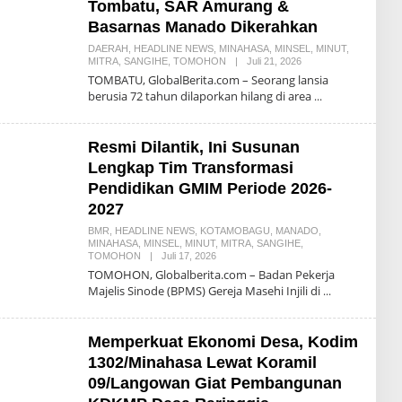
Tombatu, SAR Amurang &
A
S
Basarnas Manado Dikerahkan
E
N
DAERAH
,
HEADLINE NEWS
,
MINAHASA
,
MINSEL
,
MINUT
,
G
MITRA
,
SANGIHE
,
TOMOHON
|
Juli 21, 2026
O
I
L
TOMBATU, GlobalBerita.com – Seorang lansia
E
berusia 72 tahun dilaporkan hilang di area
H
D
O
N
Resmi Dilantik, Ini Susunan
N
Y
Lengkap Tim Transformasi
M
Pendidikan GMIM Periode 2026-
A
S
2027
E
N
BMR
,
HEADLINE NEWS
,
KOTAMOBAGU
,
MANADO
,
G
MINAHASA
,
MINSEL
,
MINUT
,
MITRA
,
SANGIHE
,
I
TOMOHON
|
Juli 17, 2026
O
L
​TOMOHON, Globalberita.com – Badan Pekerja
E
Majelis Sinode (BPMS) Gereja Masehi Injili di
H
D
O
N
Memperkuat Ekonomi Desa, Kodim
N
Y
1302/Minahasa Lewat Koramil
M
09/Langowan Giat Pembangunan
A
S