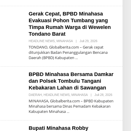
N
Y
M
Gerak Cepat, BPBD Minahasa
A
Evakuasi Pohon Tumbang yang
S
E
Timpa Rumah Warga di Wewelen
N
G
Tondano Barat
I
HEADLINE NEWS
,
MINAHASA
|
Juli 29, 2026
O
L
TONDANO, Globalberita.com – Gerak cepat
E
ditunjukkan Badan Penanggulangan Bencana
H
Daerah (BPBD) Kabupaten
D
O
N
N
BPBD Minahasa Bersama Damkar
Y
M
dan Polsek Tombulu Tangani
A
S
Kebakaran Lahan di Sawangan
E
N
DAERAH
,
HEADLINE NEWS
,
MINAHASA
|
Juli 28, 2026
O
G
L
MINAHASA, Globalberita.com – BPBD Kabupaten
I
E
Minahasa bersama Dinas Pemadam Kebakaran
H
Kabupaten Minahasa
D
O
N
N
Bupati Minahasa Robby
Y