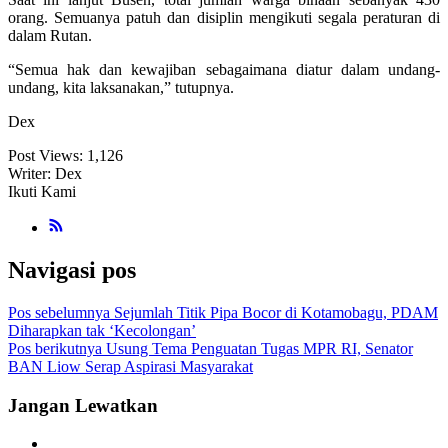
orang. Semuanya patuh dan disiplin mengikuti segala peraturan di
dalam Rutan.
“Semua hak dan kewajiban sebagaimana diatur dalam undang-
undang, kita laksanakan,” tutupnya.
Dex
Post Views:
1,126
Writer: Dex
Ikuti Kami
Navigasi pos
Pos sebelumnya
Sejumlah Titik Pipa Bocor di Kotamobagu, PDAM
Diharapkan tak ‘Kecolongan’
Pos berikutnya
Usung Tema Penguatan Tugas MPR RI, Senator
BAN Liow Serap Aspirasi Masyarakat
Jangan Lewatkan