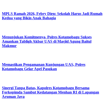
MPLS Ramah 2026, Febry Dien: Sekolah Harus Jadi Rumah
Kedua yang Bikin Anak Bahagia
Menunjukan Komitmenya, Polres Kotamobagu Sukses
Amankan Tabligh Akbar UAS di Masjid Agung Baitul
Makmur
Memastikan Pengamanan Kunjungan UAS, Polres
Kotamobagu Gelar Apel Pasukan
Sinergi Tanpa Batas, Kapolres Kotamobagu Bersama
Forkopimda Sambut Kedatangan Menhan RI di Lapangan
Aruman Jaya