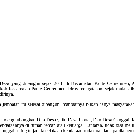
ang dibangun sejak 2018 di Kecamatan Pante Ceureumen, Aceh B
koh Kecamatan Pante Ceureumen, Idrus mengatakan, sejak mulai diba
dirinya.
ka jembatan itu selesai dibangun, manfaatnya bukan hanya masyaraka
a akan menghubungkan Dua Desa yaitu Desa Lawet, Dan Desa Canggai, K
ndaraannya di rumah teman atau keluarga. Lantaran, tidak bisa melint
anggai sering terjadi kecelakaan kendaraan roda dua, dan apabila peme