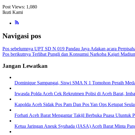
Post Views:
1,080
Ikuti Kami
Navigasi pos
Pos sebelumnya
UPT SD N 019 Pandau Jaya Adakan acara Perpisaha
Pos berikutnya
Terlibat Pungli dan Konsumsi Narkoba Kajari Madiu
Jangan Lewatkan
Dominique Sampangai, Siswi SMA N 1 Tomohon Peraih Meda
Irwasda Polda Aceh Cek Rekrutmen Polisi di Aceh Barat, Imb
Kapolda Aceh Sidak Pos Pam Dan Pos Yan Ops Ketupat Seulaw
Forhati Aceh Barat Mengantar Takjil Berbuka Puasa Uluntuk 
Ketua Jaringan Aneuk Syuhada (JASA) Aceh Barat Minta Pan