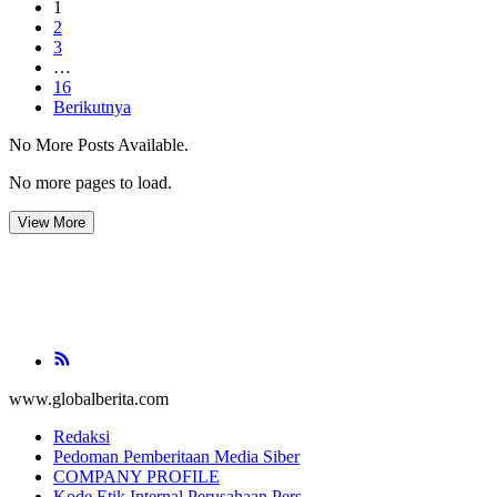
1
2
3
…
16
Berikutnya
No More Posts Available.
No more pages to load.
View More
www.globalberita.com
Redaksi
Pedoman Pemberitaan Media Siber
COMPANY PROFILE
Kode Etik Internal Perusahaan Pers