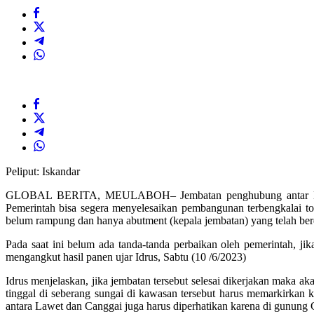
Peliput: Iskandar
GLOBAL BERITA, MEULABOH– Jembatan penghubung antar Desa y
Pemerintah bisa segera menyelesaikan pembangunan terbengkalai to
belum rampung dan hanya abutment (kepala jembatan) yang telah ber
Pada saat ini belum ada tanda-tanda perbaikan oleh pemerintah, ji
mengangkut hasil panen ujar Idrus, Sabtu (10 /6/2023)
Idrus menjelaskan, jika jembatan tersebut selesai dikerjakan mak
tinggal di seberang sungai di kawasan tersebut harus memarkirkan ke
antara Lawet dan Canggai juga harus diperhatikan karena di gunung C