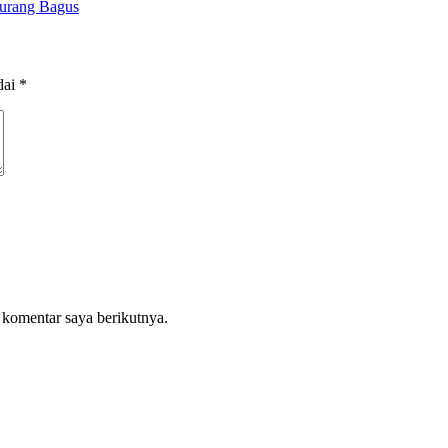
Kurang Bagus
dai
*
 komentar saya berikutnya.