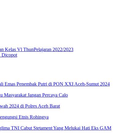
n Kelas Vl ThunPelajaran 2022/2023
n Dicopot
li Emas Penembak Putri di PON XXI Aceh-Sumut 2024
au Masyarakat Jangan Percaya Calo
ah 2024 di Polres Aceh Barat
Pengungsi Etnis Rohingya
glima TNI Cabut Stetament Yang Melukai Hati Eks GAM