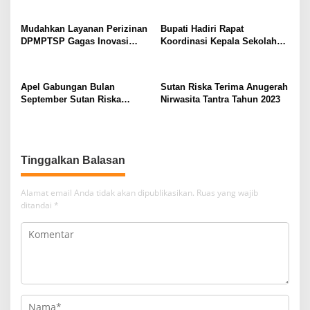
p
Agama Dharmasraya
o
Mudahkan Layanan Perizinan
Bupati Hadiri Rapat
DPMPTSP Gagas Inovasi
Koordinasi Kepala Sekolah
s
Duta Perizinan
Jenjang PAUD, SD dan SMP
se-Dharmasraya
Apel Gabungan Bulan
Sutan Riska Terima Anugerah
September Sutan Riska
Nirwasita Tantra Tahun 2023
Sampaikan Pesan dan
Apresiasi
Tinggalkan Balasan
Alamat email Anda tidak akan dipublikasikan.
Ruas yang wajib
ditandai
*