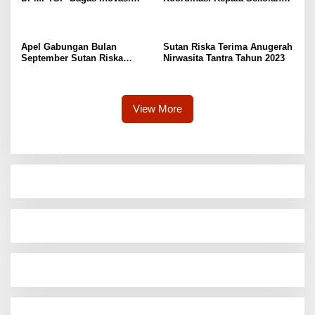
Duta Perizinan
Jenjang PAUD, SD dan SMP
se-Dharmasraya
Apel Gabungan Bulan
Sutan Riska Terima Anugerah
September Sutan Riska
Nirwasita Tantra Tahun 2023
Sampaikan Pesan dan
Apresiasi
View More