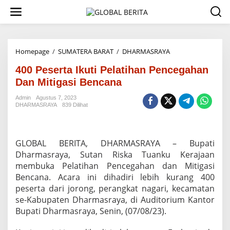
L
e
w
a
t
i
Homepage
/
SUMATERA BARAT
/
DHARMASRAYA
4
k
0
e
400 Peserta Ikuti Pelatihan Pencegahan
0
k
P
Dan Mitigasi Bencana
o
e
n
s
Admin
Agustus 7, 2023
t
DHARMASRAYA
839 Dilihat
e
e
r
n
t
a
GLOBAL BERITA, DHARMASRAYA – Bupati
I
k
Dharmasraya, Sutan Riska Tuanku Kerajaan
u
membuka Pelatihan Pencegahan dan Mitigasi
t
Bencana. Acara ini dihadiri lebih kurang 400
i
peserta dari jorong, perangkat nagari, kecamatan
P
se-Kabupaten Dharmasraya, di Auditorium Kantor
e
l
Bupati Dharmasraya, Senin, (07/08/23).
a
t