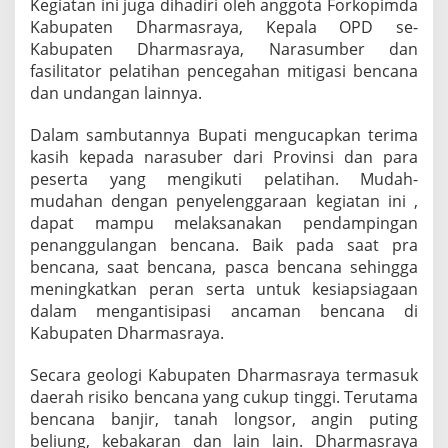
Kegiatan ini juga dihadiri oleh anggota Forkopimda
i
Kabupaten Dharmasraya, Kepala OPD se-
h
Kabupaten Dharmasraya, Narasumber dan
a
n
fasilitator pelatihan pencegahan mitigasi bencana
P
dan undangan lainnya.
e
n
Dalam sambutannya Bupati mengucapkan terima
c
kasih kepada narasuber dari Provinsi dan para
e
g
peserta yang mengikuti pelatihan. Mudah-
a
mudahan dengan penyelenggaraan kegiatan ini ,
h
dapat mampu melaksanakan pendampingan
a
penanggulangan bencana. Baik pada saat pra
n
D
bencana, saat bencana, pasca bencana sehingga
a
meningkatkan peran serta untuk kesiapsiagaan
n
dalam mengantisipasi ancaman bencana di
M
Kabupaten Dharmasraya.
i
t
i
Secara geologi Kabupaten Dharmasraya termasuk
g
daerah risiko bencana yang cukup tinggi. Terutama
a
bencana banjir, tanah longsor, angin puting
s
beliung, kebakaran dan lain lain. Dharmasraya
i