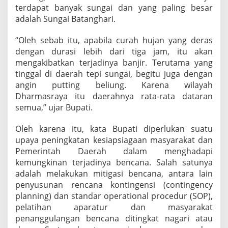
terdapat banyak sungai dan yang paling besar
B
e
adalah Sungai Batanghari.
n
c
“Oleh sebab itu, apabila curah hujan yang deras
a
dengan durasi lebih dari tiga jam, itu akan
n
mengakibatkan terjadinya banjir. Terutama yang
a
tinggal di daerah tepi sungai, begitu juga dengan
angin putting beliung. Karena wilayah
Dharmasraya itu daerahnya rata-rata dataran
semua,” ujar Bupati.
Oleh karena itu, kata Bupati diperlukan suatu
upaya peningkatan kesiapsiagaan masyarakat dan
Pemerintah Daerah dalam menghadapi
kemungkinan terjadinya bencana. Salah satunya
adalah melakukan mitigasi bencana, antara lain
penyusunan rencana kontingensi (contingency
planning) dan standar operational procedur (SOP),
pelatihan aparatur dan masyarakat
penanggulangan bencana ditingkat nagari atau