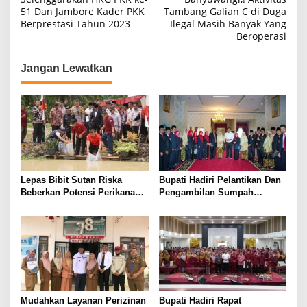
51 Dan Jambore Kader PKK
Tambang Galian C di Duga
v
Berprestasi Tahun 2023
Ilegal Masih Banyak Yang
i
Beroperasi
g
Jangan Lewatkan
a
s
i
p
o
s
Lepas Bibit Sutan Riska
Bupati Hadiri Pelantikan Dan
Beberkan Potensi Perikanan
Pengambilan Sumpah
Dharmasraya
Jabatan Ketua Pengadilan
Agama Dharmasraya
Mudahkan Layanan Perizinan
Bupati Hadiri Rapat