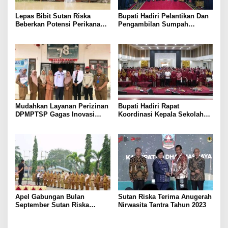
Lepas Bibit Sutan Riska
Bupati Hadiri Pelantikan Dan
Beberkan Potensi Perikanan
Pengambilan Sumpah
Dharmasraya
Jabatan Ketua Pengadilan
Agama Dharmasraya
Mudahkan Layanan Perizinan
Bupati Hadiri Rapat
DPMPTSP Gagas Inovasi
Koordinasi Kepala Sekolah
Duta Perizinan
Jenjang PAUD, SD dan SMP
se-Dharmasraya
Apel Gabungan Bulan
Sutan Riska Terima Anugerah
September Sutan Riska
Nirwasita Tantra Tahun 2023
Sampaikan Pesan dan
Apresiasi