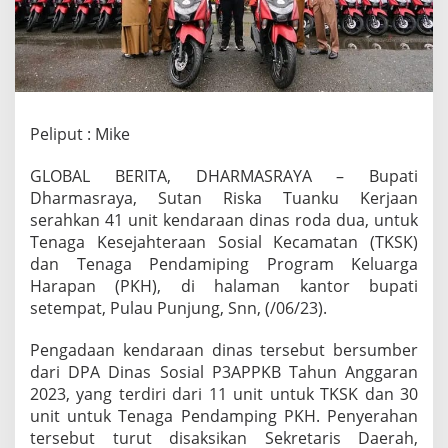
U
n
i
t
K
e
n
Peliput : Mike
d
a
GLOBAL BERITA, DHARMASRAYA – Bupati
r
a
Dharmasraya, Sutan Riska Tuanku Kerjaan
a
serahkan 41 unit kendaraan dinas roda dua, untuk
n
Tenaga Kesejahteraan Sosial Kecamatan (TKSK)
U
dan Tenaga Pendamiping Program Keluarga
n
t
Harapan (PKH), di halaman kantor bupati
u
setempat, Pulau Punjung, Snn, (/06/23).
k
T
Pengadaan kendaraan dinas tersebut bersumber
K
dari DPA Dinas Sosial P3APPKB Tahun Anggaran
S
K
2023, yang terdiri dari 11 unit untuk TKSK dan 30
D
unit untuk Tenaga Pendamping PKH. Penyerahan
a
tersebut turut disaksikan Sekretaris Daerah,
n