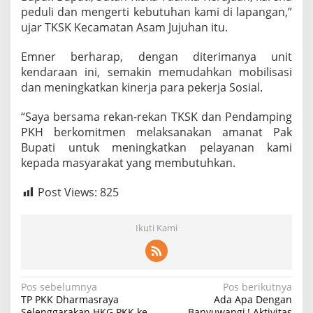
peduli dan mengerti kebutuhan kami di lapangan,”
ujar TKSK Kecamatan Asam Jujuhan itu.
Emner berharap, dengan diterimanya unit
kendaraan ini, semakin memudahkan mobilisasi
dan meningkatkan kinerja para pekerja Sosial.
“Saya bersama rekan-rekan TKSK dan Pendamping
PKH berkomitmen melaksanakan amanat Pak
Bupati untuk meningkatkan pelayanan kami
kepada masyarakat yang membutuhkan.
Post Views:
825
Ikuti Kami
N
Pos sebelumnya
Pos berikutnya
TP PKK Dharmasraya
Ada Apa Dengan
a
Selenggarakan HKG PKK ke-
Banyuwangi,! Aktivitas