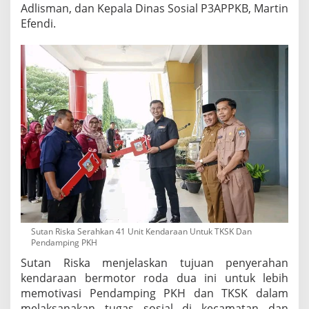
Adlisman, dan Kepala Dinas Sosial P3APPKB, Martin
P
Efendi.
e
n
d
a
m
p
i
n
g
P
K
H
Sutan Riska Serahkan 41 Unit Kendaraan Untuk TKSK Dan
Pendamping PKH
Sutan Riska menjelaskan tujuan penyerahan
kendaraan bermotor roda dua ini untuk lebih
memotivasi Pendamping PKH dan TKSK dalam
melaksanakan tugas sosial di kecamatan dan