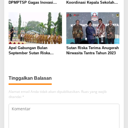
DPMPTSP Gagas Inovasi
Koordinasi Kepala Sekolah
Duta Perizinan
Jenjang PAUD, SD dan SMP
se-Dharmasraya
Apel Gabungan Bulan
Sutan Riska Terima Anugerah
September Sutan Riska
Nirwasita Tantra Tahun 2023
Sampaikan Pesan dan
Apresiasi
Tinggalkan Balasan
Alamat email Anda tidak akan dipublikasikan.
Ruas yang wajib
ditandai
*