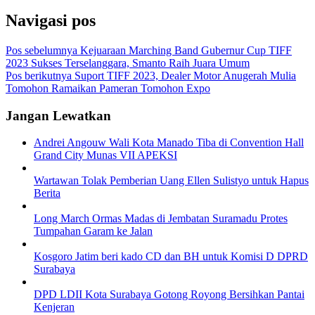
Navigasi pos
Pos sebelumnya
Kejuaraan Marching Band Gubernur Cup TIFF
2023 Sukses Terselanggara, Smanto Raih Juara Umum
Pos berikutnya
Suport TIFF 2023, Dealer Motor Anugerah Mulia
Tomohon Ramaikan Pameran Tomohon Expo
Jangan Lewatkan
Andrei Angouw Wali Kota Manado Tiba di Convention Hall
Grand City Munas VII APEKSI
Wartawan Tolak Pemberian Uang Ellen Sulistyo untuk Hapus
Berita
Long March Ormas Madas di Jembatan Suramadu Protes
Tumpahan Garam ke Jalan
Kosgoro Jatim beri kado CD dan BH untuk Komisi D DPRD
Surabaya
DPD LDII Kota Surabaya Gotong Royong Bersihkan Pantai
Kenjeran