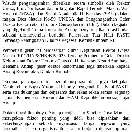
Wisuda penganugerahan diberikan secara simbolis oleh Rektor
Unesa, Prof. Nurhasan dalam kegiatan Rapat Terbuka Majelis Wali
Amanat (MWA) dan Senat Akademik Universitas (SAU) dalam
rangka Dies Natalis Ke-59 UNESA dan Penganugerahan Gelar
Doktor Kehormatan (Honoris Causa) hari ini (14/8). Dalam kegiatan
yang digelar di Graha Unesa itu, Andap menyampaikan orasi ilmiah
sebagai promovendus berjudul Penerapan Tata Nilai PASTI
Terhadap Peningkatan Kualitas Pegawai Kemenkumham RI.
Pemberian gelar ini berdasarkan Surat Keputusan Rektor Unesa
Nomor 1015/UN38/HK/KP/2023 Tentang Pemberian Gelar Doktor
Kehormatan Doktor Honoris Causa di Universitas Negeri Surabaya.
Bersama Andap, gelar doktor kehormatan juga diberikan kepada
Anang Revandoko, Dankor Brimob.
“Semua pencapaian ini berkat inspirasi dan juga kebijakan
Menkumham Bapak Yasonna H Laoly mengenai Tata Nilai PASTI,
serta atas dukungan dan kerjasama dari rekan-rekan semua, segenap
jajaran Kementerian Hukum dan HAM Republik Indonesia,” ujar
Andap.
Dalam Orasi Ilmiahnya, Andap menjelaskan Sumber Daya Manusia
merupakan faktor penting yang tidak bisa dipisahkan dari
keberlangsungan sebuah organisasi. Tanpa pegawai yang
berkualitas, sistem organisasi tidak akan berjalan dengan optimal.