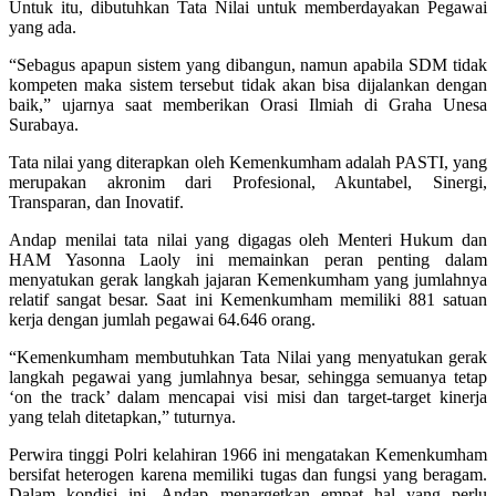
Untuk itu, dibutuhkan Tata Nilai untuk memberdayakan Pegawai
yang ada.
“Sebagus apapun sistem yang dibangun, namun apabila SDM tidak
kompeten maka sistem tersebut tidak akan bisa dijalankan dengan
baik,” ujarnya saat memberikan Orasi Ilmiah di Graha Unesa
Surabaya.
Tata nilai yang diterapkan oleh Kemenkumham adalah PASTI, yang
merupakan akronim dari Profesional, Akuntabel, Sinergi,
Transparan, dan Inovatif.
Andap menilai tata nilai yang digagas oleh Menteri Hukum dan
HAM Yasonna Laoly ini memainkan peran penting dalam
menyatukan gerak langkah jajaran Kemenkumham yang jumlahnya
relatif sangat besar. Saat ini Kemenkumham memiliki 881 satuan
kerja dengan jumlah pegawai 64.646 orang.
“Kemenkumham membutuhkan Tata Nilai yang menyatukan gerak
langkah pegawai yang jumlahnya besar, sehingga semuanya tetap
‘on the track’ dalam mencapai visi misi dan target-target kinerja
yang telah ditetapkan,” tuturnya.
Perwira tinggi Polri kelahiran 1966 ini mengatakan Kemenkumham
bersifat heterogen karena memiliki tugas dan fungsi yang beragam.
Dalam kondisi ini, Andap menargetkan empat hal yang perlu