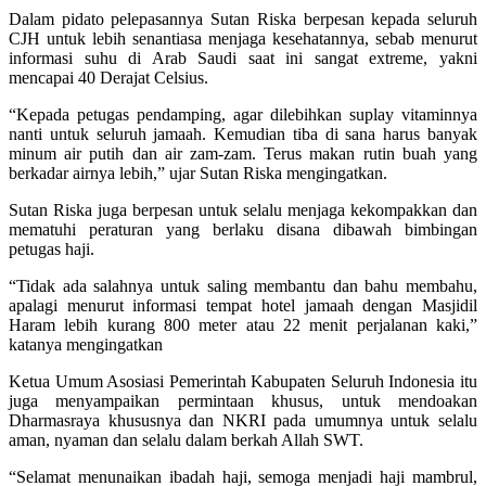
Dalam pidato pelepasannya Sutan Riska berpesan kepada seluruh
CJH untuk lebih senantiasa menjaga kesehatannya, sebab menurut
informasi suhu di Arab Saudi saat ini sangat extreme, yakni
mencapai 40 Derajat Celsius.
“Kepada petugas pendamping, agar dilebihkan suplay vitaminnya
nanti untuk seluruh jamaah. Kemudian tiba di sana harus banyak
minum air putih dan air zam-zam. Terus makan rutin buah yang
berkadar airnya lebih,” ujar Sutan Riska mengingatkan.
Sutan Riska juga berpesan untuk selalu menjaga kekompakkan dan
mematuhi peraturan yang berlaku disana dibawah bimbingan
petugas haji.
“Tidak ada salahnya untuk saling membantu dan bahu membahu,
apalagi menurut informasi tempat hotel jamaah dengan Masjidil
Haram lebih kurang 800 meter atau 22 menit perjalanan kaki,”
katanya mengingatkan
Ketua Umum Asosiasi Pemerintah Kabupaten Seluruh Indonesia itu
juga menyampaikan permintaan khusus, untuk mendoakan
Dharmasraya khususnya dan NKRI pada umumnya untuk selalu
aman, nyaman dan selalu dalam berkah Allah SWT.
“Selamat menunaikan ibadah haji, semoga menjadi haji mambrul,