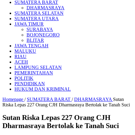
SUMATERA BARAT
DHARMASRAYA
SUMATERA SELATAN
SUMATERA UTARA
JAWA TIMUR
SURABAYA
BOJONEGORO
BLITAR
JAWA TENGAH
MALUKU
RIAU
ACEH
LAMPUNG SELATAN
PEMERINTAHAN
POLITIK
PENDIDIKAN
HUKUM DAN KRIMINAL
Homepage
/
SUMATERA BARAT
/
DHARMASRAYA
Sutan
Riska Lepas 227 Orang CJH Dharmasraya Bertolak ke Tanah Suci
Sutan Riska Lepas 227 Orang CJH
Dharmasraya Bertolak ke Tanah Suci