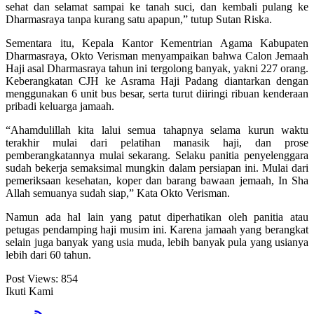
sehat dan selamat sampai ke tanah suci, dan kembali pulang ke
Dharmasraya tanpa kurang satu apapun,” tutup Sutan Riska.
Sementara itu, Kepala Kantor Kementrian Agama Kabupaten
Dharmasraya, Okto Verisman menyampaikan bahwa Calon Jemaah
Haji asal Dharmasraya tahun ini tergolong banyak, yakni 227 orang.
Keberangkatan CJH ke Asrama Haji Padang diantarkan dengan
menggunakan 6 unit bus besar, serta turut diiringi ribuan kenderaan
pribadi keluarga jamaah.
“Ahamdulillah kita lalui semua tahapnya selama kurun waktu
terakhir mulai dari pelatihan manasik haji, dan prose
pemberangkatannya mulai sekarang. Selaku panitia penyelenggara
sudah bekerja semaksimal mungkin dalam persiapan ini. Mulai dari
pemeriksaan kesehatan, koper dan barang bawaan jemaah, In Sha
Allah semuanya sudah siap,” Kata Okto Verisman.
Namun ada hal lain yang patut diperhatikan oleh panitia atau
petugas pendamping haji musim ini. Karena jamaah yang berangkat
selain juga banyak yang usia muda, lebih banyak pula yang usianya
lebih dari 60 tahun.
Post Views:
854
Ikuti Kami