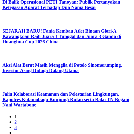
Di Balik Operasional PETI Tanoyan: Publik Pertanyakan
Ketegasan Aparat Terhadap Dua Nama Besar
SEJARAH BARU! Fania Kembau Atlet Binaan Glori-A
Kawangkoan Raih Juara 1 Tunggal dan Juara 3 Ganda di
Huanghua Cup 2026 China
Aksi Alat Berat Masih Menggila di Potolo Sinomorumping,
Investor Asing Diduga Dalang Utama
Jalin Kolaborasi Keamanan dan Pelestarian Lingkungan,
Kapolres Kotamobagu Kunjungi Rutan serta Balai TN Bogani
Nani Wartabone
1
2
3
…