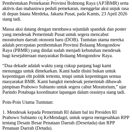
Pembentukan Pemekaran Provinsi Bolmong Raya (AP3BMR) serta
aktivis dan mahasiswa peduli pemekaran, menggelar aksi unjuk rasa
di depan Istana Merdeka, Jakarta Pusat, pada Kamis, 23 April 2026
siang tadi.
Massa aksi datang dengan membawa sejumlah spanduk dan poster
yang mendesak Pemerintah Pusat untuk segera mencabut
moratorium daerah otonomi baru (DOB). Tuntutan utama mereka
adalah percepatan pembentukan Provinsi Bolaang Mongondow
Raya (PBMR) yang dinilai sudah menjadi kebutuhan mendesak
bagi kesejahteraan masyarakat Bolaang Mongondow Raya.
“Dua dekade adalah waktu yang cukup panjang bagi kami
menunggu untuk dimekarkan. Kami hadir disini bukan untuk
kepentingan elit politik tertentu, tetapi untuk kepentingan semua
masyarakat BMR. Kami bangkit mendesak pemerintah dibawah
pimpinan Prabowo Subianto untuk segera cabut Moratorium,” ujar
Parindo Potabuga koordinator lapangan dalam orasinya siang tadi.
Poin-Poin Utama Tuntutan:
1. Mendesak kepada Pemerintah RI dalam hal ini Presiden RI
Prabowo Subianto cq KeMendagri, untuk segera mengesahkan RPP
tentang Desain Besar Penataan Daerah (Desertada) dan RPP
Penataan Daerah (Detada).