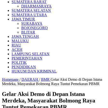
SUMATERA BARAT
DHARMASRAYA
SUMATERA SELATAN
SUMATERA UTARA
JAWA TIMUR
SURABAYA
BOJONEGORO
BLITAR
JAWA TENGAH
MALUKU
RIAU
ACEH
LAMPUNG SELATAN
PEMERINTAHAN
POLITIK
PENDIDIKAN
HUKUM DAN KRIMINAL
Homepage
/
DAERAH
/
BMR
Gelar Aksi Demo di Depan Istana
Merdeka, Masyarakat Bolmong Raya Tuntut Pemekaran PBMR
Gelar Aksi Demo di Depan Istana
Merdeka, Masyarakat Bolmong Raya
Tuntut Pemekaran PBMR