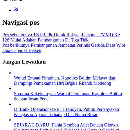
Navigasi pos
Pos sebelumnya
TNI Hadir Untuk Rakyat, Personel TMMD Ke
128 Mulai Adakan Pembangunan Di Tiga Titik
Pos berikutnya
Pembangunan Jembatan Perintis Garuda Desa Wioi
Dua Capai 71 Persen
Jangan Lewatkan
Wujud Empati Pimpinan, Kapolres Boltim Melayat dan
Dampingi Pemakaman Istri Bripka Rifandi Modeong
Suasana Kekeluargaan Warnai Pertemuan Kapolres Boltim
dengan Insan Pers
Di Balik Operasional PETI Tanoyan: Publik Pertanyakan
Ketegasan Aparat Terhadap Dua Nama Besar
SEJARAH BARU! Fania Kembau Atlet Binaan Glori-A