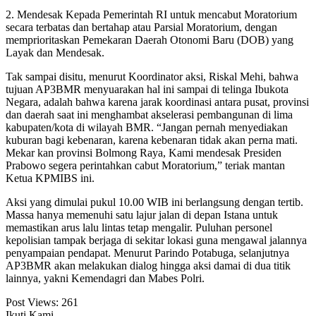
2. Mendesak Kepada Pemerintah RI untuk mencabut Moratorium
secara terbatas dan bertahap atau Parsial Moratorium, dengan
memprioritaskan Pemekaran Daerah Otonomi Baru (DOB) yang
Layak dan Mendesak.
Tak sampai disitu, menurut Koordinator aksi, Riskal Mehi, bahwa
tujuan AP3BMR menyuarakan hal ini sampai di telinga Ibukota
Negara, adalah bahwa karena jarak koordinasi antara pusat, provinsi
dan daerah saat ini menghambat akselerasi pembangunan di lima
kabupaten/kota di wilayah BMR. “Jangan pernah menyediakan
kuburan bagi kebenaran, karena kebenaran tidak akan perna mati.
Mekar kan provinsi Bolmong Raya, Kami mendesak Presiden
Prabowo segera perintahkan cabut Moratorium,” teriak mantan
Ketua KPMIBS ini.
Aksi yang dimulai pukul 10.00 WIB ini berlangsung dengan tertib.
Massa hanya memenuhi satu lajur jalan di depan Istana untuk
memastikan arus lalu lintas tetap mengalir. Puluhan personel
kepolisian tampak berjaga di sekitar lokasi guna mengawal jalannya
penyampaian pendapat. Menurut Parindo Potabuga, selanjutnya
AP3BMR akan melakukan dialog hingga aksi damai di dua titik
lainnya, yakni Kemendagri dan Mabes Polri.
Post Views:
261
Ikuti Kami