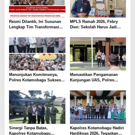
p
o
s
Resmi Dilantik, Ini Susunan
MPLS Ramah 2026, Febry
Lengkap Tim Transformasi
Dien: Sekolah Harus Jadi
Pendidikan GMIM Periode
Rumah Kedua yang Bikin
2026-2027
Anak Bahagia
Menunjukan Komitmenya,
Memastikan Pengamanan
Polres Kotamobagu Sukses
Kunjungan UAS, Polres
Amankan Tabligh Akbar UAS
Kotamobagu Gelar Apel
di Masjid Agung Baitul
Pasukan
Makmur
Sinergi Tanpa Batas,
Kapolres Kotamobagu Hadiri
Kapolres Kotamobagu
Hardiknas 2026, Tegaskan