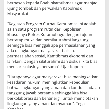
berpesan kepada Bhabinkamtibmas agar menjadi
b
m
ujung tombak dan perwakilan Kapolres di
a
Masyarakat.
s
B
“Kegiatan Program Curhat Kamtibmas ini adalah
e
salah satu program rutin dari Kepolisian
r
s
khususnya Polres Kotamobagu dengan tujuan
a
bertatap muka dan bersilaturahmi langsung
m
sehingga bisa menggali apa permasalahan yang
a
ada dilingkungan masyarakat baik itu
K
permasalahan sosial, Kamtibmas ekonomi dan
a
p
lain-lain. Dengan silaturahmi dan diskusi kita bisa
o
mencari solusinya bersama”. Ujar Kapolres.
l
r
“Harapannya agar masyarakat bisa meningkatkan
e
kesadaran hukum, meningkatkan kepedulian
s
K
bahwa lingkungan yang aman dan kondusif adalah
o
tanggung jawab bersama sehingga kita bisa
t
berkolaborasi dan bersinergi untuk menciptakan
a
lingkungan yang aman dan nyaman”. Tegas
m
o