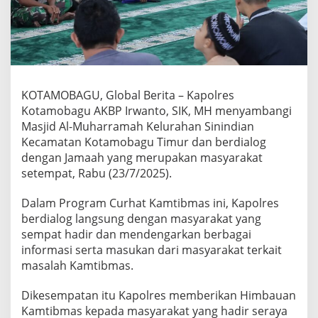
r
a
m
a
h
S
i
KOTAMOBAGU, Global Berita – Kapolres
n
Kotamobagu AKBP Irwanto, SIK, MH menyambangi
i
n
Masjid Al-Muharramah Kelurahan Sinindian
d
Kecamatan Kotamobagu Timur dan berdialog
i
dengan Jamaah yang merupakan masyarakat
a
setempat, Rabu (23/7/2025).
n
C
u
Dalam Program Curhat Kamtibmas ini, Kapolres
r
berdialog langsung dengan masyarakat yang
h
sempat hadir dan mendengarkan berbagai
a
informasi serta masukan dari masyarakat terkait
t
K
masalah Kamtibmas.
a
m
Dikesempatan itu Kapolres memberikan Himbauan
t
Kamtibmas kepada masyarakat yang hadir seraya
i