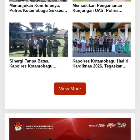
Menunjukan Komitmenya,
Memastikan Pengamanan
Polres Kotamobagu Sukses
Kunjungan UAS, Polres
Amankan Tabligh Akbar UAS
Kotamobagu Gelar Apel
di Masjid Agung Baitul
Pasukan
Makmur
Sinergi Tanpa Batas,
Kapolres Kotamobagu Hadiri
Kapolres Kotamobagu
Hardiknas 2026, Tegaskan
Bersama Forkopimda Sambut
Dukungan Polri untuk
Kedatangan Menhan RI di
Pendidikan dan Generasi
Lapangan Aruman Jaya
Berkarakter
View More