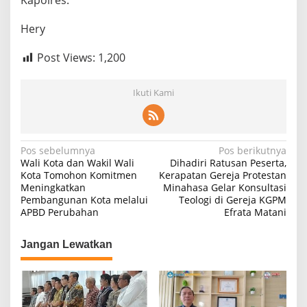
Kapolres.
b
a
Hery
g
u
Post Views:
1,200
Ikuti Kami
N
Pos sebelumnya
Pos berikutnya
Wali Kota dan Wakil Wali
Dihadiri Ratusan Peserta,
a
Kota Tomohon Komitmen
Kerapatan Gereja Protestan
Meningkatkan
Minahasa Gelar Konsultasi
v
Pembangunan Kota melalui
Teologi di Gereja KGPM
i
APBD Perubahan
Efrata Matani
g
Jangan Lewatkan
a
s
i