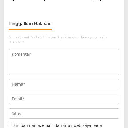
Bersama Forkopimda Sambut
Dukungan Polri untuk
Kedatangan Menhan RI di
Pendidikan dan Generasi
Lapangan Aruman Jaya
Berkarakter
Tinggalkan Balasan
Alamat email Anda tidak akan dipublikasikan.
Ruas yang wajib
ditandai
*
Simpan nama, email, dan situs web saya pada