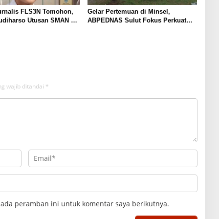
Jurnalis FLS3N Tomohon,
Gelar Pertemuan di Minsel,
Budiharso Utusan SMAN 1
ABPEDNAS Sulut Fokus Perkuat
ju ke Tingkat Provinsi
Tata Kelola Pemerintahan Desa
g wajib ditandai
*
pada peramban ini untuk komentar saya berikutnya.