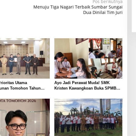
Pos berikutnya
Menuju Tiga Nagari Terbaik Sumbar Sungai
Dua Dinilai Tim Juri
rioritas Utama
Ayo Jadi Perawat Muda! SMK
unan Tomohon Tahun
Kristen Kawangkoan Buka SPMB
mi Diserahkan ke DPRD
2026 Jurusan Keperawatan