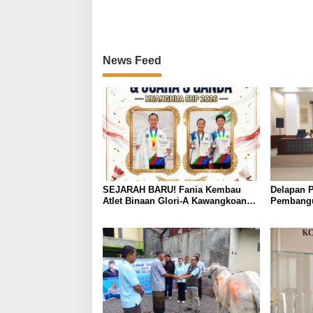
News Feed
SEJARAH BARU! Fania Kembau
Delapan P
Atlet Binaan Glori-A Kawangkoan
Pembang
Raih Juara 1 Tunggal dan Juara 3
2027 Res
Ganda di Huanghua Cup 2026 China