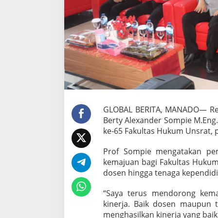
a
k
u
l
t
a
s
H
u
k
u
m
k
GLOBAL BERITA, MANADO— Rekto
e
Berty Alexander Sompie M.Eng.
-
ke-65 Fakultas Hukum Unsrat, p
6
5
Prof Sompie mengatakan pem
kemajuan bagi Fakultas Hukum 
dosen hingga tenaga kependidi
“Saya terus mendorong kema
kinerja. Baik dosen maupun 
menghasilkan kinerja yang baik,