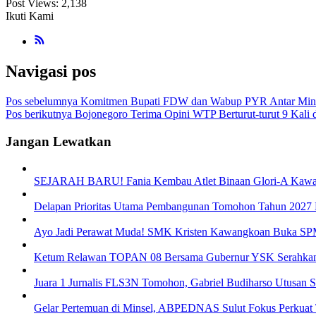
Post Views:
2,138
Ikuti Kami
Navigasi pos
Pos sebelumnya
Komitmen Bupati FDW dan Wabup PYR Antar Minsel
Pos berikutnya
Bojonegoro Terima Opini WTP Berturut-turut 9 Kali
Jangan Lewatkan
SEJARAH BARU! Fania Kembau Atlet Binaan Glori-A Kawang
Delapan Prioritas Utama Pembangunan Tomohon Tahun 2027
Ayo Jadi Perawat Muda! SMK Kristen Kawangkoan Buka SP
Ketum Relawan TOPAN 08 Bersama Gubernur YSK Serahkan 
Juara 1 Jurnalis FLS3N Tomohon, Gabriel Budiharso Utusan 
Gelar Pertemuan di Minsel, ABPEDNAS Sulut Fokus Perkuat 