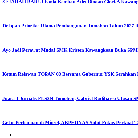
SEJARAH BARU! Fania Kembau Atlet Binaan Glori-A Kawangko
Delapan Prioritas Utama Pembangunan Tomohon Tahun 2027 
Ayo Jadi Perawat Muda! SMK Kristen Kawangkoan Buka SPM
Ketum Relawan TOPAN 08 Bersama Gubernur YSK Serahkan B
Juara 1 Jurnalis FLS3N Tomohon, Gabriel Budiharso Utusan S
Gelar Pertemuan di Minsel, ABPEDNAS Sulut Fokus Perkuat Ta
1