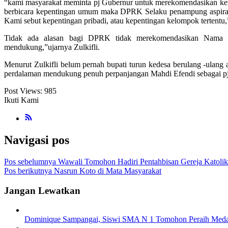
“kami masyarakat meminta pj Gubernur untuk merekomendasikan kemb
berbicara kepentingan umum maka DPRK Selaku penampung aspirasi p
Kami sebut kepentingan pribadi, atau kepentingan kelompok tertentu,
Tidak ada alasan bagi DPRK tidak merekomendasikan Nama M
mendukung,”ujarnya Zulkifli.
Menurut Zulkifli belum pernah bupati turun kedesa berulang -ulang a
perdalaman mendukung penuh perpanjangan Mahdi Efendi sebagai pj
Post Views:
985
Ikuti Kami
Navigasi pos
Pos sebelumnya
Wawali Tomohon Hadiri Pentahbisan Gereja Katolik
Pos berikutnya
Nasrun Koto di Mata Masyarakat
Jangan Lewatkan
Dominique Sampangai, Siswi SMA N 1 Tomohon Peraih Meda