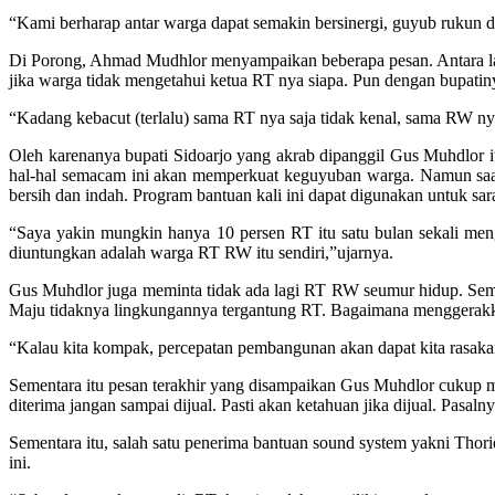
“Kami berharap antar warga dapat semakin bersinergi, guyub rukun d
Di Porong, Ahmad Mudhlor menyampaikan beberapa pesan. Antara lai
jika warga tidak mengetahui ketua RT nya siapa. Pun dengan bupatin
“Kadang kebacut (terlalu) sama RT nya saja tidak kenal, sama RW nya
Oleh karenanya bupati Sidoarjo yang akrab dipanggil Gus Muhdlor 
hal-hal semacam ini akan memperkuat keguyuban warga. Namun saat i
bersih dan indah. Program bantuan kali ini dapat digunakan untuk sa
“Saya yakin mungkin hanya 10 persen RT itu satu bulan sekali me
diuntungkan adalah warga RT RW itu sendiri,”ujarnya.
Gus Muhdlor juga meminta tidak ada lagi RT RW seumur hidup. Se
Maju tidaknya lingkungannya tergantung RT. Bagaimana menggerak
“Kalau kita kompak, percepatan pembangunan akan dapat kita rasaka
Sementara itu pesan terakhir yang disampaikan Gus Muhdlor cukup 
diterima jangan sampai dijual. Pasti akan ketahuan jika dijual. Pasal
Sementara itu, salah satu penerima bantuan sound system yakni Tho
ini.