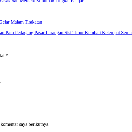
masak dan Meracik Minuman Tingkat Pelajar
Gelar Malam Tirakatan
 Para Pedagang Pasar Larangan Sisi Timur Kembali Ketempat Semu
dai
*
 komentar saya berikutnya.