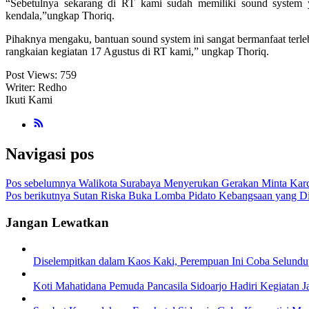
“Sebetulnya sekarang di RT kami sudah memiliki sound system 
kendala,”ungkap Thoriq.
Pihaknya mengaku, bantuan sound system ini sangat bermanfaat terl
rangkaian kegiatan 17 Agustus di RT kami,” ungkap Thoriq.
Post Views:
759
Writer: Redho
Ikuti Kami
Navigasi pos
Pos sebelumnya
Walikota Surabaya Menyerukan Gerakan Minta Karc
Pos berikutnya
Sutan Riska Buka Lomba Pidato Kebangsaan yang D
Jangan Lewatkan
Diselempitkan dalam Kaos Kaki, Perempuan Ini Coba Selund
Koti Mahatidana Pemuda Pancasila Sidoarjo Hadiri Kegiatan 