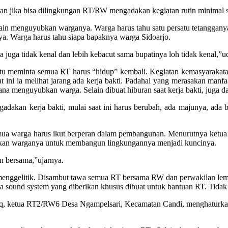
an jika bisa dilingkungan RT/RW mengadakan kegiatan rutin minimal s
n menguyubkan warganya. Warga harus tahu satu persatu tetangganya
ya. Warga harus tahu siapa bapaknya warga Sidoarjo.
 juga tidak kenal dan lebih kebacut sama bupatinya loh tidak kenal,”
itu meminta semua RT harus “hidup” kembali. Kegiatan kemasyarakatan
ni ia melihat jarang ada kerja bakti. Padahal yang merasakan manfaa
rana menguyubkan warga. Selain dibuat hiburan saat kerja bakti, juga 
ngadakan kerja bakti, mulai saat ini harus berubah, ada majunya, a
mua warga harus ikut berperan dalam pembangunan. Menurutnya ketu
kan warganya untuk membangun lingkungannya menjadi kuncinya.
n bersama,”ujarnya.
menggelitik. Disambut tawa semua RT bersama RW dan perwakilan lem
nya sound system yang diberikan khusus dibuat untuk bantuan RT. Tidak 
riq, ketua RT2/RW6 Desa Ngampelsari, Kecamatan Candi, menghaturkan 