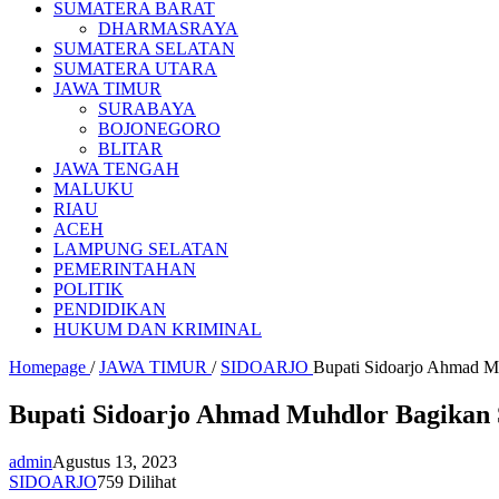
SUMATERA BARAT
DHARMASRAYA
SUMATERA SELATAN
SUMATERA UTARA
JAWA TIMUR
SURABAYA
BOJONEGORO
BLITAR
JAWA TENGAH
MALUKU
RIAU
ACEH
LAMPUNG SELATAN
PEMERINTAHAN
POLITIK
PENDIDIKAN
HUKUM DAN KRIMINAL
Homepage
/
JAWA TIMUR
/
SIDOARJO
Bupati Sidoarjo Ahmad M
Bupati Sidoarjo Ahmad Muhdlor Bagikan 
admin
Agustus 13, 2023
SIDOARJO
759 Dilihat