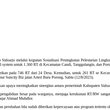
o melalui kegiatan Sosialisasi Peningkatan Pelestarian Lingkung
d system untuk 1.360 RT di Kecamatan Candi, Tanggulangin, dan Por
iberikan pada 746 RT dari 24 Desa. Kemudian, untuk 261 RT se Kec
ur Suncity Biz jalan Arteri Baru Porong, Sabtu (12/8/2023).
an upaya meningkatkan sinergitas antara pemerintah Kabupaten Sidoa
ki pengabdian besar pada warganya, menjaga kerukunan RT/RW sangat
 ujar Ahmad Muhdlor.
erubahan bila sudah diberikan kepercayaan atas program tertentu o