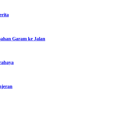
rita
ahan Garam ke Jalan
rabaya
njeran