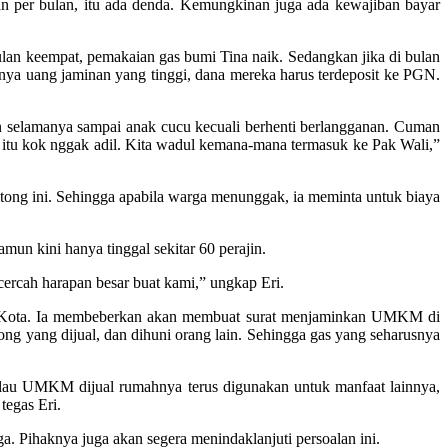
ian per bulan, itu ada denda. Kemungkinan juga ada kewajiban bayar
bulan keempat, pemakaian gas bumi Tina naik. Sedangkan jika di bulan
nya uang jaminan yang tinggi, dana mereka harus terdeposit ke PGN.
an selamanya sampai anak cucu kecuali berhenti berlangganan. Cuman
 itu kok nggak adil. Kita wadul kemana-mana termasuk ke Pak Wali,”
ong ini. Sehingga apabila warga menunggak, ia meminta untuk biaya
un kini hanya tinggal sekitar 60 perajin.
cercah harapan besar buat kami,” ungkap Eri.
li Kota. Ia membeberkan akan membuat surat menjaminkan UMKM di
yang dijual, dan dihuni orang lain. Sehingga gas yang seharusnya
lau UMKM dijual rumahnya terus digunakan untuk manfaat lainnya,
tegas Eri.
. Pihaknya juga akan segera menindaklanjuti persoalan ini.