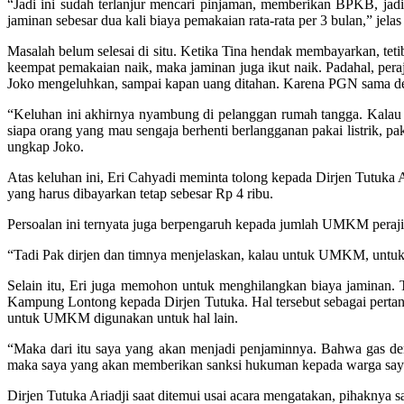
“Jadi ini sudah terlanjur mencari pinjaman, memberikan BPKB, jadi
jaminan sebesar dua kali biaya pemakaian rata-rata per 3 bulan,” jelas
Masalah belum selesai di situ. Ketika Tina hendak membayarkan, teti
keempat pemakaian naik, maka jaminan juga ikut naik. Padahal, per
Joko mengeluhkan, sampai kapan uang ditahan. Karena PGN sama d
“Keluhan ini akhirnya nyambung di pelanggan rumah tangga. Kalau p
siapa orang yang mau sengaja berhenti berlangganan pakai listrik,
ungkap Joko.
Atas keluhan ini, Eri Cahyadi meminta tolong kepada Dirjen Tutuk
yang harus dibayarkan tetap sebesar Rp 4 ribu.
Persoalan ini ternyata juga berpengaruh kepada jumlah UMKM perajin 
“Tadi Pak dirjen dan timnya menjelaskan, kalau untuk UMKM, untuk us
Selain itu, Eri juga memohon untuk menghilangkan biaya jamina
Kampung Lontong kepada Dirjen Tutuka. Hal tersebut sebagai pert
untuk UMKM digunakan untuk hal lain.
“Maka dari itu saya yang akan menjadi penjaminnya. Bahwa gas d
maka saya yang akan memberikan sanksi hukuman kepada warga saya. 
Dirjen Tutuka Ariadji saat ditemui usai acara mengatakan, pihaknya