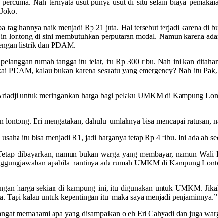
 percuma. Nah ternyata usut punya usut di situ selain biaya pemaka
 Joko.
ba tagihannya naik menjadi Rp 21 juta. Hal tersebut terjadi karena di 
ajin lontong di sini membutuhkan perputaran modal. Namun karena ada
engan listrik dan PDAM.
elanggan rumah tangga itu telat, itu Rp 300 ribu. Nah ini kan ditah
 pakai PDAM, kalau bukan karena sesuatu yang emergency? Nah itu Pak,
a Ariadji untuk meringankan harga bagi pelaku UMKM di Kampung Lont
lontong. Eri mengatakan, dahulu jumlahnya bisa mencapai ratusan, nam
aha itu bisa menjadi R1, jadi harganya tetap Rp 4 ribu. Ini adalah se
n. Tetap dibayarkan, namun bukan warga yang membayar, namun Wa
anggungjawaban apabila nantinya ada rumah UMKM di Kampung Lontong 
engan harga sekian di kampung ini, itu digunakan untuk UMKM. Jika
Tapi kalau untuk kepentingan itu, maka saya menjadi penjaminnya,” 
 sangat memahami apa yang disampaikan oleh Eri Cahyadi dan juga warga