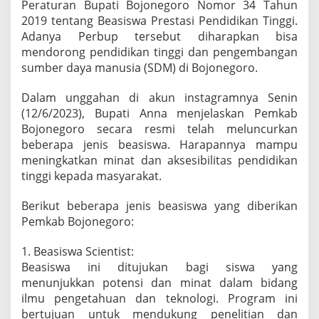
Peraturan Bupati Bojonegoro Nomor 34 Tahun
s
2019 tentang Beasiswa Prestasi Pendidikan Tinggi.
T
i
Adanya Perbup tersebut diharapkan bisa
n
mendorong pendidikan tinggi dan pengembangan
g
sumber daya manusia (SDM) di Bojonegoro.
k
a
Dalam unggahan di akun instagramnya Senin
t
k
(12/6/2023), Bupati Anna menjelaskan Pemkab
a
Bojonegoro secara resmi telah meluncurkan
n
beberapa jenis beasiswa. Harapannya mampu
S
meningkatkan minat dan aksesibilitas pendidikan
D
tinggi kepada masyarakat.
M
W
a
Berikut beberapa jenis beasiswa yang diberikan
r
Pemkab Bojonegoro:
g
a
1. Beasiswa Scientist:
,
S
Beasiswa ini ditujukan bagi siswa yang
i
menunjukkan potensi dan minat dalam bidang
a
ilmu pengetahuan dan teknologi. Program ini
p
bertujuan untuk mendukung penelitian dan
k