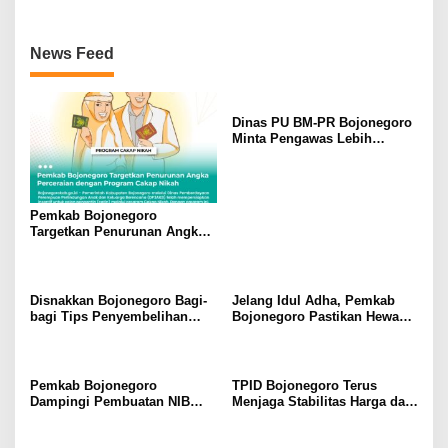
News Feed
Dinas PU BM-PR Bojonegoro
Minta Pengawas Lebih
Maksimal Mengawal
Pekerjaan Pembangunan
Jalan
Pemkab Bojonegoro
Targetkan Penurunan Angka
Perceraian dengan Program
Cakap Nikah
Disnakkan Bojonegoro Bagi-
Jelang Idul Adha, Pemkab
bagi Tips Penyembelihan
Bojonegoro Pastikan Hewan
Hewan Kurban
Kurban Kondisi Sehat
Pemkab Bojonegoro
TPID Bojonegoro Terus
Dampingi Pembuatan NIB
Menjaga Stabilitas Harga dan
Bagi UMKM Secara Gratis
Stok Bahan Pokok Jelang
Idul Adha