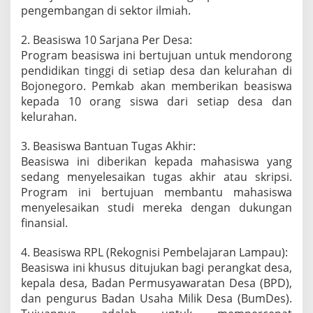
pengembangan di sektor ilmiah.
a
n
4
2. Beasiswa 10 Sarjana Per Desa:
B
Program beasiswa ini bertujuan untuk mendorong
e
pendidikan tinggi di setiap desa dan kelurahan di
a
Bojonegoro. Pemkab akan memberikan beasiswa
s
i
kepada 10 orang siswa dari setiap desa dan
s
kelurahan.
w
a
3. Beasiswa Bantuan Tugas Akhir:
P
Beasiswa ini diberikan kepada mahasiswa yang
e
n
sedang menyelesaikan tugas akhir atau skripsi.
d
Program ini bertujuan membantu mahasiswa
i
menyelesaikan studi mereka dengan dukungan
d
finansial.
i
k
a
4. Beasiswa RPL (Rekognisi Pembelajaran Lampau):
n
Beasiswa ini khusus ditujukan bagi perangkat desa,
T
kepala desa, Badan Permusyawaratan Desa (BPD),
i
dan pengurus Badan Usaha Milik Desa (BumDes).
n
g