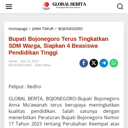
L
e
w
a
t
i
Homepage
/
JAWA TIMUR
/
BOJONEGORO
B
k
u
e
Bupati Bojonegoro Terus Tingkatkan
p
k
a
SDM Warga, Siapkan 4 Beasiswa
o
t
Pendidikan Tinggi
n
i
t
B
Admin
Juni 13, 2023
e
o
BOJONEGORO
1040 Dilihat
n
j
o
n
e
Peliput : Redho
g
o
GLOBAL BERITA, BOJONEGORO–Bupati Bojonegoro
r
Anna Mu’awanah terus berupaya meningkatkan
o
kualitas pendidikan. Salah satunya dengan
T
e
menerbitkan Peraturan Bupati Bojonegoro Nomor
r
17 Tahun 2023 tentang Perubahan Keempat atas
u