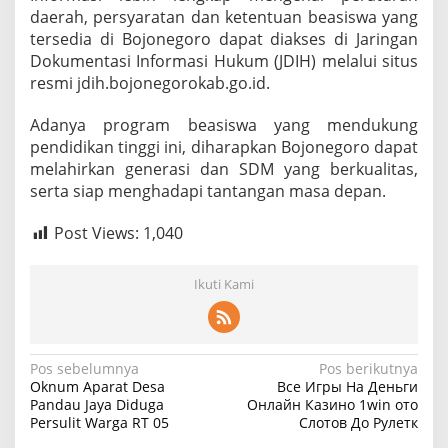
daerah, persyaratan dan ketentuan beasiswa yang
tersedia di Bojonegoro dapat diakses di Jaringan
Dokumentasi Informasi Hukum (JDIH) melalui situs
resmi jdih.bojonegorokab.go.id.
Adanya program beasiswa yang mendukung
pendidikan tinggi ini, diharapkan Bojonegoro dapat
melahirkan generasi dan SDM yang berkualitas,
serta siap menghadapi tantangan masa depan.
Post Views:
1,040
Ikuti Kami
N
Pos sebelumnya
Pos berikutnya
Oknum Aparat Desa
Все Игры На Деньги
a
Pandau Jaya Diduga
Онлайн Казино 1win ото
Persulit Warga RT 05
Слотов До Рулетк
v