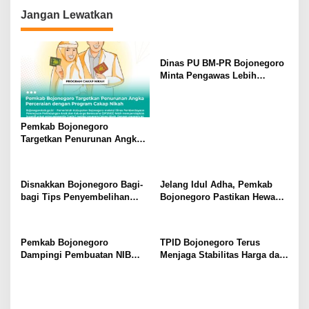
i
Jangan Lewatkan
g
a
s
Dinas PU BM-PR Bojonegoro
Minta Pengawas Lebih
i
Maksimal Mengawal
p
Pekerjaan Pembangunan
Jalan
o
Pemkab Bojonegoro
s
Targetkan Penurunan Angka
Perceraian dengan Program
Cakap Nikah
Disnakkan Bojonegoro Bagi-
Jelang Idul Adha, Pemkab
bagi Tips Penyembelihan
Bojonegoro Pastikan Hewan
Hewan Kurban
Kurban Kondisi Sehat
Pemkab Bojonegoro
TPID Bojonegoro Terus
Dampingi Pembuatan NIB
Menjaga Stabilitas Harga dan
Bagi UMKM Secara Gratis
Stok Bahan Pokok Jelang
Idul Adha