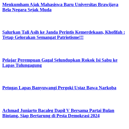
Menkumham Ajak Mahasiswa Baru Universitas Brawijaya
Bela Negara Sejak Muda
Salurkan Tali Asih ke Janda Perintis Kemerdekaan, Khofifah :
Tetap Gelorakan Semangat Patriotisme!!!
Pelajar Perempuan Gagal Selundupkan Rokok Isi Sabu ke
Lapas Tulungagung
Petugas Lapas Banyuwangi Pergoki Ustaz Bawa Narkoba
Achmad Juniarto Bacaleg Dapil V Bersama Partai Bulan
Bintang, Siap Bertarung di Pesta Demokrasi 2024