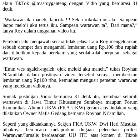
akun TikTok @masroyganteng dengan Vidio yang berdurasi 31
detik.
“Wartawan iki maneh, Jancok..!!! Sekta rokokan ini aku. Sampean
laopo melo’i aku terus iku. Sampean wartawan ta?. Dari mana?,”
tanya Roy dalam unggahan video itu.
Perekam lalu menjawab secara tidak jelas. Lalu Roy mengeluarkan
sebuah dompet dan mengambil lembaran uang Rp.100 ribu rupiah
dan diberikan kepada perekam yang seolah-olah berperan sebagai
wartawan.
“Emm wes ngaleh-ngaleh, ojok meloki aku maneh,” tukas Royhan
Ni’amillah dalam postingan video tersebut seraya memberikan
lembaran uang Rp100 ribu, kemudian mengusir pemeran wartawan
yang merekam vidionya.
Sontak postingan Vidio berdurasi 31 detik itu, membuat seluruh
wartawan di Jawa Timur Khususnya Surabaya maupun Forum
Komunikasi Alumni UKW (FKA UKW) geram atas tindakan yang
dilakukan Owner Mafia Gedang bernama Royhan Ni’amillah.
Seperti yang dikatakannya Sekjen FKA UKW, Dwi Heri Mustika,
pihaknya berencana melaporkan dugaan pelecehan profesi
Wartawan/Jurnalis berdasarkan UU ITE atas konten di Tiktok