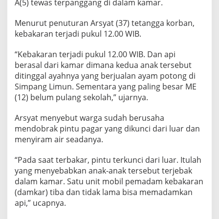
A(5) tewas terpanggang di dalam kamar.
d
i
Menurut penuturan Arsyat (37) tetangga korban,
D
a
kebakaran terjadi pukul 12.00 WIB.
l
a
“Kebakaran terjadi pukul 12.00 WIB. Dan api
m
berasal dari kamar dimana kedua anak tersebut
K
ditinggal ayahnya yang berjualan ayam potong di
a
m
Simpang Limun. Sementara yang paling besar ME
a
(12) belum pulang sekolah,” ujarnya.
r
Arsyat menyebut warga sudah berusaha
mendobrak pintu pagar yang dikunci dari luar dan
menyiram air seadanya.
“Pada saat terbakar, pintu terkunci dari luar. Itulah
yang menyebabkan anak-anak tersebut terjebak
dalam kamar. Satu unit mobil pemadam kebakaran
(damkar) tiba dan tidak lama bisa memadamkan
api,” ucapnya.