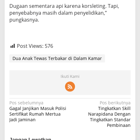
Dugaan sementara api karena korsleting. Tapi,
penyebabnya masih dalam penyelidikan,”
pungkasnya.
Post Views:
576
Dua Anak Tewas Terbakar di Dalam Kamar
Ikuti Kami
N
Pos sebelumnya
Pos berikutnya
Gagal Janjikan Masuk Polisi
Tingkatkan Skill
a
Sertifikat Rumah Mertua
Narapidana Dengan
Jadi Jaminan
Tingkatkan Standar
v
Pembinaan
i
g
Jangan Lewatkan