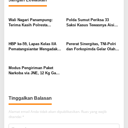
a
s
Wali Nagari Panampung:
Polda Sumut Periksa 33
i
Terima Kasih Polresta
Saksi Kasus Tewasnya Aisiah
p
Bukittinggi
Sinta Dewi Jatuh dari Lift di
Bandara Kualanamu
o
HBP ke-59, Lapas Kelas IIA
Pererat Sinergitas, TNI-Polri
s
Pematangsiantar Mengadakan
dan Forkopimda Gelar Olah
Syukuran dan Halal Bihalal
Raga Bersama di Mapolda
Sumut
Modus Pengiriman Paket
Narkoba via JNE, 12 Kg Ganja
Kering Digagalkan Pihak
Kepolisian
Tinggalkan Balasan
Alamat email Anda tidak akan dipublikasikan.
Ruas yang wajib
ditandai
*