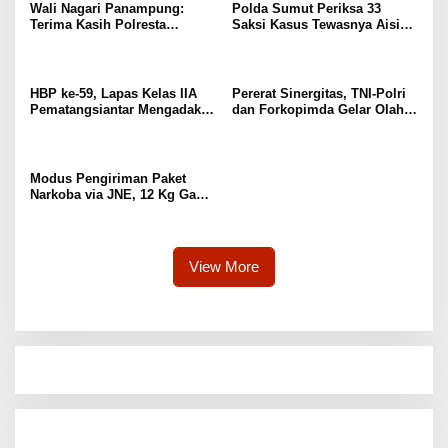
Wali Nagari Panampung:
Polda Sumut Periksa 33
Terima Kasih Polresta
Saksi Kasus Tewasnya Aisiah
Bukittinggi
Sinta Dewi Jatuh dari Lift di
Bandara Kualanamu
HBP ke-59, Lapas Kelas IIA
Pererat Sinergitas, TNI-Polri
Pematangsiantar Mengadakan
dan Forkopimda Gelar Olah
Syukuran dan Halal Bihalal
Raga Bersama di Mapolda
Sumut
Modus Pengiriman Paket
Narkoba via JNE, 12 Kg Ganja
Kering Digagalkan Pihak
Kepolisian
View More