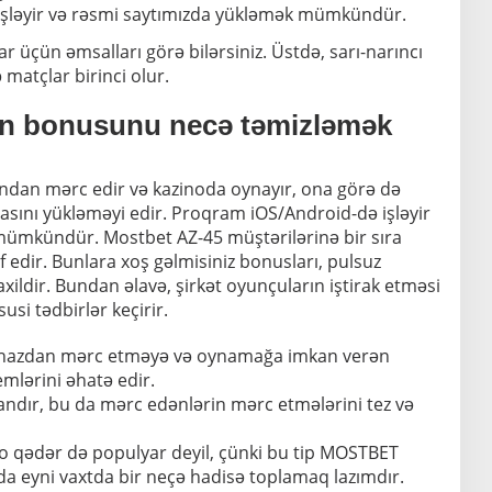
şləyir və rəsmi saytımızda yükləmək mümkündür.
ar üçün əmsalları görə bilərsiniz. Üstdə, sarı-narıncı
 matçlar birinci olur.
n bonusunu necə təmizləmək
ndan mərc edir və kazinoda oynayır, ona görə də
sını yükləməyi edir. Proqram iOS/Android-də işləyir
mümkündür. Mostbet AZ-45 müştərilərinə bir sıra
 edir. Bunlara xoş gəlmisiniz bonusları, pulsuz
axildir. Bundan əlavə, şirkət oyunçuların iştirak etməsi
si tədbirlər keçirir.
cihazdan mərc etməyə və oynamağa imkan verən
mlərini əhatə edir.
andır, bu da mərc edənlərin mərc etmələrini tez və
 o qədər də populyar deyil, çünki bu tip MOSTBET
 eyni vaxtda bir neçə hadisə toplamaq lazımdır.