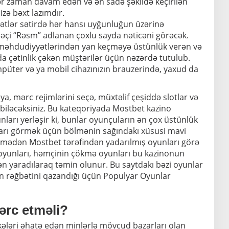
ər zaman davam edən və ən sadə şəkildə keçirilən
zə bəxt lazımdır.
tlər sətirdə hər hansı uyğunluğun üzərinə
adəçi “Rəsm” adlanan çoxlu sayda nəticəni görəcək.
ə məhdudiyyətlərindən yan keçməyə üstünlük verən və
da çətinlik çəkən müştərilər üçün nəzərdə tutulub.
püter və ya mobil cihazınızın brauzerində, yaxud da
aya, mərc rejimlərini seçə, müxtəlif çeşiddə slotlar və
iləcəksiniz. Bu kateqoriyada Mostbet kazino
ları yerləşir ki, bunlar oyunçuların ən çox üstünlük
ları görmək üçün bölmənin sağındakı xüsusi mavi
lmədən Mostbet tərəfindən yadarılmış oyunları görə
t oyunları, həmçinin çökmə oyunları bu kazinonun
ən yaradılaraq təmin olunur. Bu saytdakı bəzi oyunlar
n rəğbətini qazandığı üçün Populyar Oyunlar
ərc etməli?
lkələri əhatə edən minlərlə mövcud bazarları olan