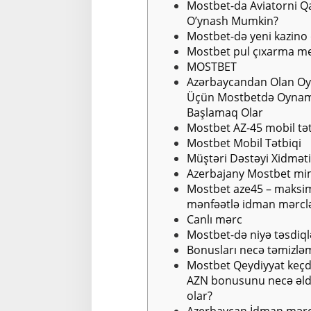
a
Mostbet-da Aviatorni 
n
O’ynash Mumkin?
b
Mostbet-də yeni kazino 
u
Mostbet pul çıxarma me
k
m
MOSTBET
e
Azərbaycandan Olan Oy
k
Üçün Mostbetdə Oyna
e
Başlamaq Olar
r
:
Mostbet AZ-45 mobil tət
:
Mostbet Mobil Tətbiqi
r
Müştəri Dəstəyi Xidməti
u
Azerbajany Mostbet m
Л
Mostbet aze45 – maks
и
н
mənfəətlə idman mərclə
и
Canlı mərc
я
Mostbet-də niyə təsdiq
M
Bonusları necə təmizlə
o
s
Mostbet Qeydiyyat keçd
t
AZN bonusunu necə əl
b
olar?
e