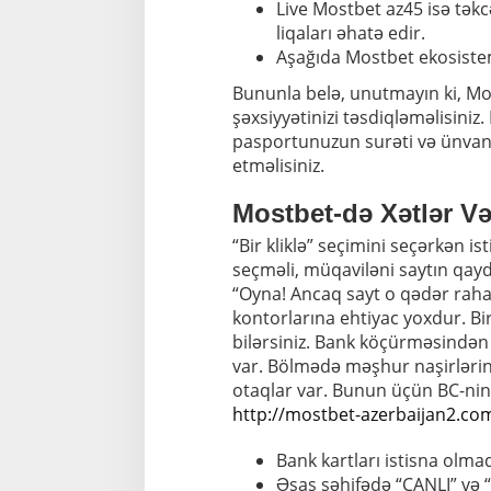
Live Mostbet az45 isə təkc
liqaları əhatə edir.
Aşağıda Mostbet ekosistemi
Bununla belə, unutmayın ki, Mo
şəxsiyyətinizi təsdiqləməlisiniz
pasportunuzun surəti və ünvanı
etməlisiniz.
Mostbet-də Xətlər Və
“Bir kliklə” seçimini seçərkən is
seçməli, müqaviləni saytın qayda
“Oyna! Ancaq sayt o qədər rahat
kontorlarına ehtiyac yoxdur. Bi
bilərsiniz. Bank köçürməsindən 
var. Bölmədə məşhur naşirlərin m
otaqlar var. Bunun üçün BC-nin
http://mostbet-azerbaijan2.co
Bank kartları istisna olmaq
Əsas səhifədə “CANLI” və “