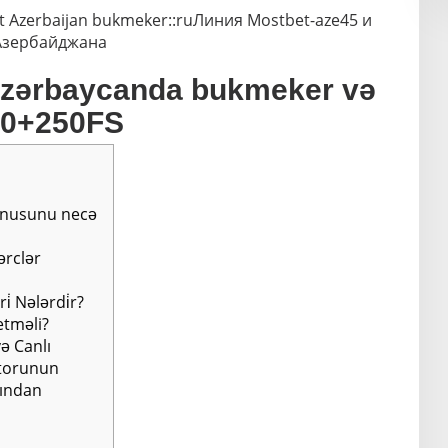
 at Azerbaijan bukmeker::ruЛиния Mostbet-aze45 и
 Азербайджана
Azərbaycanda bukmeker və
50+250FS
onusunu necə
ərclər
̇ Nələrdi̇r?
tməli?
ə Canlı
torunun
rından