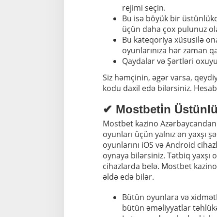
rejimi seçin.
Bu isə böyük bir üstünlük
üçün daha çox pulunuz ol
Bu kateqoriya xüsusilə ona
oyunlarınıza hər zaman qa
Qaydalar və Şərtləri oxuyu
Siz həmçinin, əgər varsa, qeyd
kodu daxil edə bilərsiniz. Hesab 
✔ Mostbeti̇n Üstünlük
Mostbet kazino Azərbaycandan 
oyunları üçün yalnız ən yaxşı şə
oyunlarını iOS və Android cihazl
oynaya bilərsiniz. Tətbiq yaxşı o
cihazlarda belə. Mostbet kazin
əldə edə bilər.
Bütün oyunlara və xidmətlə
bütün əməliyyatlar təhlükə