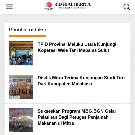
L
e
w
a
t
i
Penulis:
redaksi
k
e
TPID Provinsi Maluku Utara Kunjungi
k
Koperasi Wale Tani Mapalus Sulut
o
n
t
e
n
Disdik Mitra Terima Kunjungan Studi Tiru
Dari Kabupaten Minahasa
Sukseskan Program MBG,BGN Gelar
Pelatihan Bagi Petugas Penjamah
Makanan di Mitra