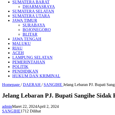
SUMATERA BARAT
DHARMASRAYA
SUMATERA SELATAN
SUMATERA UTARA
JAWA TIMUR
SURABAYA
BOJONEGORO
BLITAR
JAWA TENGAH
MALUKU
RIAU
ACEH
LAMPUNG SELATAN
PEMERINTAHAN
POLITIK
PENDIDIKAN
HUKUM DAN KRIMINAL
Homepage
/
DAERAH
/
SANGIHE
Jelang Lebaran PJ. Bupati Sang
Jelang Lebaran PJ. Bupati Sangihe Sidak
admin
Maret 22, 2024
April 2, 2024
SANGIHE
1712 Dilihat