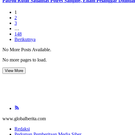
Patroli Rutin Satlantas Polres Sangihe, Enam Pelanggar Ditinda
1
2
3
…
148
Berikutnya
No More Posts Available.
No more pages to load.
View More
www.globalberita.com
Redaksi
Pedoman Pemberitaan Media Siber