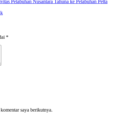
itas Pelabuhan Nusantara Tahuna ke Pelabuhan Petta
ak
dai
*
 komentar saya berikutnya.