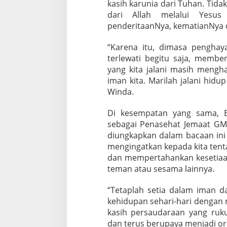
a
kasih karunia dari Tuhan. Tida
m
dari Allah melalui Yesus 
a
penderitaanNya, kematianNya d
J
e
“Karena itu, dimasa penghay
m
a
terlewati begitu saja, memb
a
yang kita jalani masih mengh
t
iman kita. Marilah jalani hid
G
Winda.
M
I
M
Di kesempatan yang sama, 
M
sebagai Penasehat Jemaat GM
o
diungkapkan dalam bacaan ini
r
mengingatkan kepada kita ten
i
dan mempertahankan kesetiaan
a
S
teman atau sesama lainnya.
a
s
“Tetaplah setia dalam iman d
a
kehidupan sehari-hari dengan 
r
kasih persaudaraan yang ruk
a
n
dan terus berupaya menjadi or