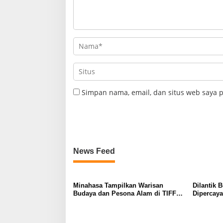
Simpan nama, email, dan situs web saya 
News Feed
Minahasa Tampilkan Warisan
Dilantik 
Budaya dan Pesona Alam di TIFF
Dipercay
2026, Curi Perhatian di Pawai
Tompaso 
Tomohon of Flower