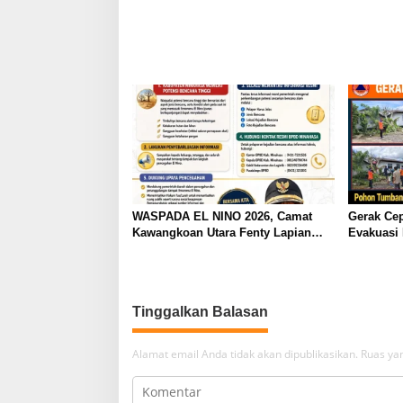
o
s
WASPADA EL NINO 2026, Camat
Gerak Ce
Kawangkoan Utara Fenty Lapian
Evakuasi
Keluarkan Himbauan Kewaspadaan
Timpa Ru
Bencana
Tondano 
Tinggalkan Balasan
Alamat email Anda tidak akan dipublikasikan.
Ruas yan