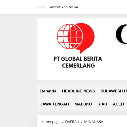
L
Tambahkan Menu
e
w
a
t
i
k
e
k
o
n
t
e
n
Beranda
HEADLINE NEWS
SULAWESI U
JAWA TENGAH
MALUKU
RIAU
ACEH
Homepage
/
DAERAH
/
MINAHASA
B
u