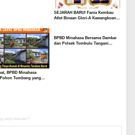
SEJARAH BARU! Fania Kembau
Atlet Binaan Glori-A Kawangkoan
Raih Juara 1 Tunggal dan Juara 3
Ganda di Huanghua Cup 2026 China
BPBD Minahasa Bersama Damkar
dan Polsek Tombulu Tangani
Kebakaran Lahan di Sawangan
pat, BPBD Minahasa
 Pohon Tumbang yang
mah Warga di Wewelen
Barat
g wajib ditandai
*