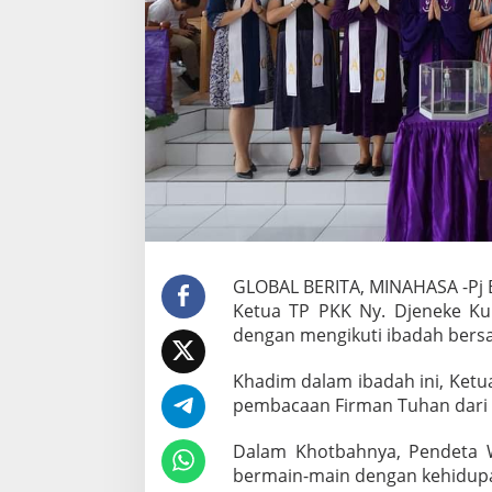
k
n
a
i
M
i
n
g
g
u
S
e
n
g
s
GLOBAL BERITA, MINAHASA -Pj 
a
Ketua TP PKK Ny. Djeneke Ku
r
dengan mengikuti ibadah bers
a
I
I
Khadim dalam ibadah ini, Ket
I
pembacaan Firman Tuhan dari 
B
e
Dalam Khotbahnya, Pendeta W
r
bermain-main dengan kehidupa
s