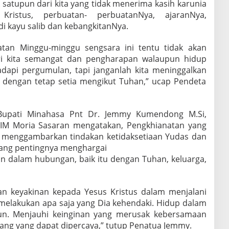
k satupun dari kita yang tidak menerima kasih karunia
Kristus, perbuatan- perbuatanNya, ajaranNya,
i kayu salib dan kebangkitanNya.
atan Minggu-minggu sengsara ini tentu tidak akan
eri kita semangat dan pengharapan walaupun hidup
adapi pergumulan, tapi janganlah kita meninggalkan
up dengan tetap setia mengikut Tuhan,” ucap Pendeta
Bupati Minahasa Pnt Dr. Jemmy Kumendong M.Si,
IM Moria Sasaran mengatakan, Pengkhianatan yang
 menggambarkan tindakan ketidaksetiaan Yudas dan
tang pentingnya menghargai
 dalam hubungan, baik itu dengan Tuhan, keluarga,
an keyakinan kepada Yesus Kristus dalam menjalani
melakukan apa saja yang Dia kehendaki. Hidup dalam
un. Menjauhi keinginan yang merusak kebersamaan
ang yang dapat dipercaya,” tutup Penatua Jemmy.