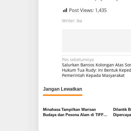
Post Views:
1,435
Writer: Ika
N
Pos sebelumnya
Salurkan Bansos Kolongan Atas So
a
Hukum Tua Rudy: Ini Bentuk Keped
Pemerintah Kepada Masyarakat
v
i
Jangan Lewatkan
g
a
s
Minahasa Tampilkan Warisan
Dilantik 
Budaya dan Pesona Alam di TIFF
Dipercay
i
2026, Curi Perhatian di Pawai
Tompaso 
p
Tomohon of Flower