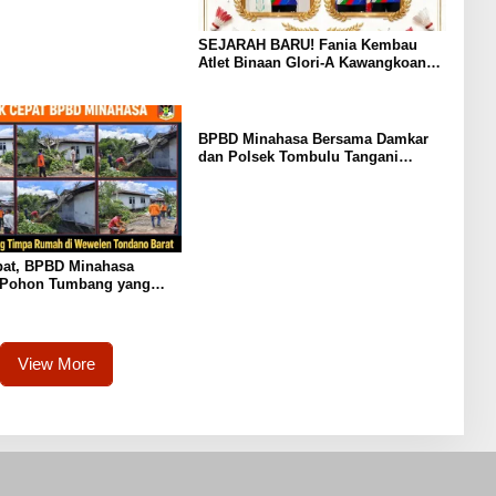
SEJARAH BARU! Fania Kembau
Atlet Binaan Glori-A Kawangkoan
Raih Juara 1 Tunggal dan Juara 3
Ganda di Huanghua Cup 2026 China
BPBD Minahasa Bersama Damkar
dan Polsek Tombulu Tangani
Kebakaran Lahan di Sawangan
pat, BPBD Minahasa
 Pohon Tumbang yang
mah Warga di Wewelen
Barat
View More