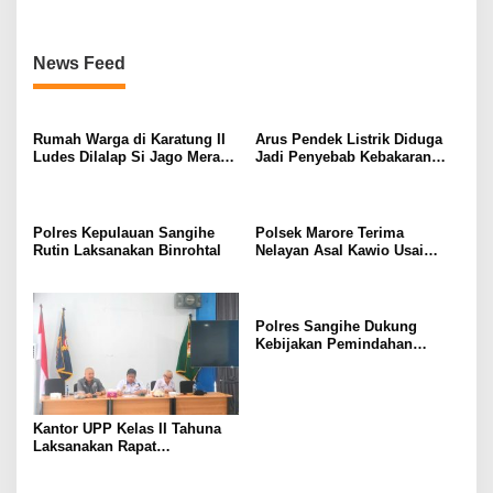
News Feed
Rumah Warga di Karatung II
Arus Pendek Listrik Diduga
Ludes Dilalap Si Jago Merah,
Jadi Penyebab Kebakaran
Kerugian Capai Rp250 Juta
Rumah Warga di Karatung-
Manganitu
Polres Kepulauan Sangihe
Polsek Marore Terima
Rutin Laksanakan Binrohtal
Nelayan Asal Kawio Usai
Direpatriasi Dari Filipina
Polres Sangihe Dukung
Kebijakan Pemindahan
Sementara Aktivitas
Pelabuhan Nusantara Tahuna
ke Pelabuhan Petta
Kantor UPP Kelas II Tahuna
Laksanakan Rapat
Pemindahan Sementara
Aktivitas Pelabuhan