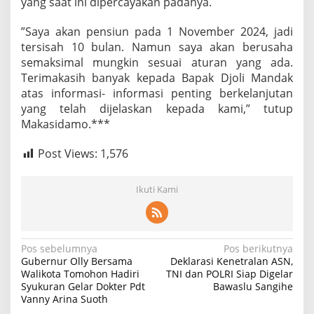
yang saat ini dipercayakan padanya.
n
”Saya akan pensiun pada 1 November 2024, jadi
tersisah 10 bulan. Namun saya akan berusaha
semaksimal mungkin sesuai aturan yang ada.
Terimakasih banyak kepada Bapak Djoli Mandak
atas informasi- informasi penting berkelanjutan
yang telah dijelaskan kepada kami,” tutup
Makasidamo.***
Post Views:
1,576
Ikuti Kami
N
Pos sebelumnya
Pos berikutnya
Gubernur Olly Bersama
Deklarasi Kenetralan ASN,
a
Walikota Tomohon Hadiri
TNI dan POLRI Siap Digelar
Syukuran Gelar Dokter Pdt
Bawaslu Sangihe
v
Vanny Arina Suoth
i