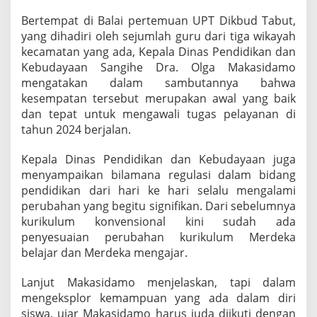
a
Bertempat di Balai pertemuan UPT Dikbud Tabut,
n
g
yang dihadiri oleh sejumlah guru dari tiga wikayah
i
kecamatan yang ada, Kepala Dinas Pendidikan dan
h
Kebudayaan Sangihe Dra. Olga Makasidamo
e
mengatakan dalam sambutannya bahwa
,
kesempatan tersebut merupakan awal yang baik
M
a
dan tepat untuk mengawali tugas pelayanan di
k
tahun 2024 berjalan.
a
s
Kepala Dinas Pendidikan dan Kebudayaan juga
i
menyampaikan bilamana regulasi dalam bidang
d
a
pendidikan dari hari ke hari selalu mengalami
m
perubahan yang begitu signifikan. Dari sebelumnya
o
kurikulum konvensional kini sudah ada
P
penyesuaian perubahan kurikulum Merdeka
e
r
belajar dan Merdeka mengajar.
g
u
Lanjut Makasidamo menjelaskan, tapi dalam
n
mengeksplor kemampuan yang ada dalam diri
a
siswa, ujar Makasidamo harus juda diikuti dengan
k