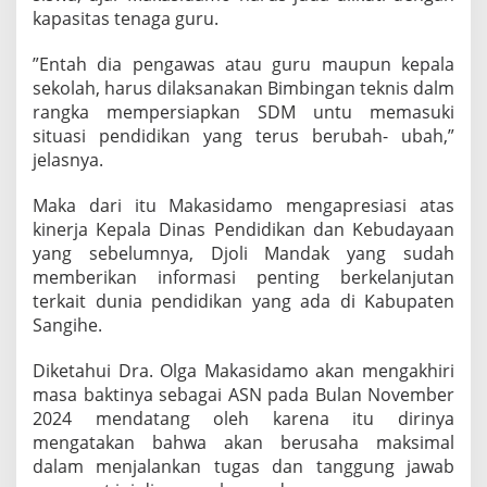
a
kapasitas tenaga guru.
n
S
”Entah dia pengawas atau guru maupun kepala
i
sekolah, harus dilaksanakan Bimbingan teknis dalm
s
rangka mempersiapkan SDM untu memasuki
a
h
situasi pendidikan yang terus berubah- ubah,”
W
jelasnya.
a
k
Maka dari itu Makasidamo mengapresiasi atas
t
kinerja Kepala Dinas Pendidikan dan Kebudayaan
u
S
yang sebelumnya, Djoli Mandak yang sudah
e
memberikan informasi penting berkelanjutan
b
terkait dunia pendidikan yang ada di Kabupaten
e
Sangihe.
l
u
m
Diketahui Dra. Olga Makasidamo akan mengakhiri
P
masa baktinya sebagai ASN pada Bulan November
e
2024 mendatang oleh karena itu dirinya
n
mengatakan bahwa akan berusaha maksimal
s
dalam menjalankan tugas dan tanggung jawab
i
u