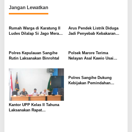
g
Jangan Lewatkan
a
s
Rumah Warga di Karatung II
Arus Pendek Listrik Diduga
i
Ludes Dilalap Si Jago Merah,
Jadi Penyebab Kebakaran
p
Kerugian Capai Rp250 Juta
Rumah Warga di Karatung-
Manganitu
o
Polres Kepulauan Sangihe
Polsek Marore Terima
s
Rutin Laksanakan Binrohtal
Nelayan Asal Kawio Usai
Direpatriasi Dari Filipina
Polres Sangihe Dukung
Kebijakan Pemindahan
Sementara Aktivitas
Pelabuhan Nusantara Tahuna
ke Pelabuhan Petta
Kantor UPP Kelas II Tahuna
Laksanakan Rapat
Pemindahan Sementara
Aktivitas Pelabuhan
Nusantara Tahuna ke
Pelabuhan Petta