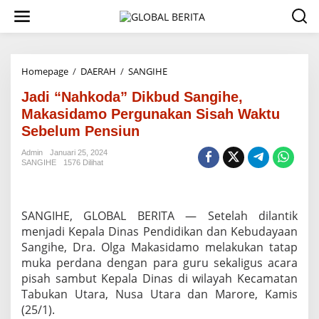
L
e
w
a
t
i
Homepage
/
DAERAH
/
SANGIHE
J
k
a
e
Jadi “Nahkoda” Dikbud Sangihe,
d
k
i
Makasidamo Pergunakan Sisah Waktu
o
“
Sebelum Pensiun
n
N
t
a
Admin
Januari 25, 2024
e
h
SANGIHE
1576 Dilihat
n
k
o
d
a
SANGIHE, GLOBAL BERITA — Setelah dilantik
”
menjadi Kepala Dinas Pendidikan dan Kebudayaan
D
Sangihe, Dra. Olga Makasidamo melakukan tatap
i
muka perdana dengan para guru sekaligus acara
k
b
pisah sambut Kepala Dinas di wilayah Kecamatan
u
Tabukan Utara, Nusa Utara dan Marore, Kamis
d
(25/1).
S