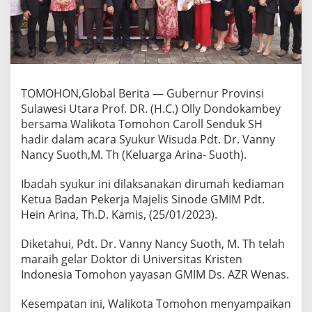
a
l
i
k
o
t
a
TOMOHON,Global Berita — Gubernur Provinsi
T
Sulawesi Utara Prof. DR. (H.C.) Olly Dondokambey
o
m
bersama Walikota Tomohon Caroll Senduk SH
o
hadir dalam acara Syukur Wisuda Pdt. Dr. Vanny
h
Nancy Suoth,M. Th (Keluarga Arina- Suoth).
o
n
Ibadah syukur ini dilaksanakan dirumah kediaman
H
a
Ketua Badan Pekerja Majelis Sinode GMIM Pdt.
d
Hein Arina, Th.D. Kamis, (25/01/2023).
i
r
Diketahui, Pdt. Dr. Vanny Nancy Suoth, M. Th telah
i
maraih gelar Doktor di Universitas Kristen
S
y
Indonesia Tomohon yayasan GMIM Ds. AZR Wenas.
u
k
Kesempatan ini, Walikota Tomohon menyampaikan
u