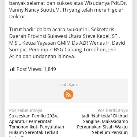
banyak selamat dan sukses atas Wisudanya Pdt.Dr.
r
Vanny Nancy Suoth,M. Th yang telah meraih gelar
a
n
Doktor.
G
e
Turut hadir dalam acara syukur ini, Sekretaris
l
Daerah Provinsi Sulawesi Utara Steve Kepel, ST.,
a
M.Si., Ketua Yayasan GMIM Ds AZR Wenas Ir. David
r
D
Sompie, Pemimpin BSG Cabang Tomohon, Jein
o
Arina dan undangan lainnya.
k
t
Post Views:
1,849
e
r
P
Ikuti Kami
d
t
V
a
n
N
Pos sebelumnya
Pos berikutnya
n
Sukseskan Pemilu 2024,
Jadi “Nahkoda” Dikbud
a
y
Aparatur Pemerintah
Sangihe, Makasidamo
A
Tomohon Ikuti Penyuluhan
Pergunakan Sisah Waktu
v
r
Hukum Serentak Terkait
Sebelum Pensiun
i