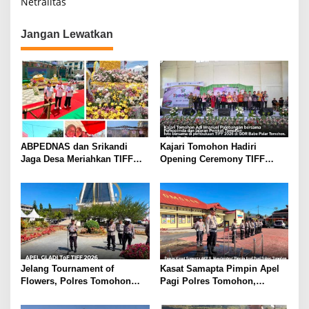
i
Netralitas
n
g
a
Jangan Lewatkan
S
a
u
s
o
t
i
h
p
o
s
ABPEDNAS dan Srikandi
Kajari Tomohon Hadiri
Jaga Desa Meriahkan TIFF
Opening Ceremony TIFF
2026, Disaksikan Langsung
2026, Dukung Tomohon Jadi
Ketum DPP Indra Utama Dan
Destinasi Wisata Global
Ella Nurleala Tubagoes
Jelang Tournament of
Kasat Samapta Pimpin Apel
Flowers, Polres Tomohon
Pagi Polres Tomohon,
Gelar Apel Gladi Kesiapan di
Wakapolres Beri Penekanan
Menara Alfa Omega
Disiplin