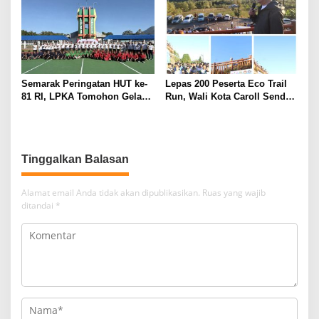
Semarak Peringatan HUT ke-
Lepas 200 Peserta Eco Trail
81 RI, LPKA Tomohon Gelar
Run, Wali Kota Caroll Senduk
Pekan Olahraga Pegawai dan
Apresiasi Dukungan PGE di
Anak Binaan
TIFF 2026
Tinggalkan Balasan
Alamat email Anda tidak akan dipublikasikan.
Ruas yang wajib
ditandai
*