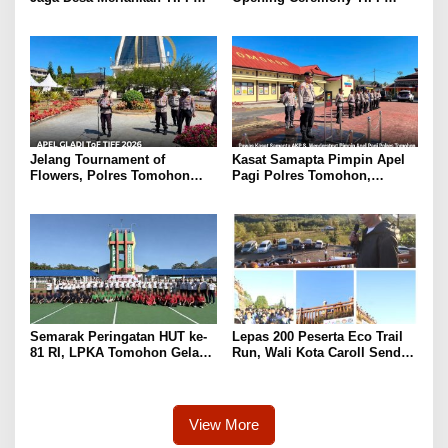
2026, Disaksikan Langsung
2026, Dukung Tomohon Jadi
Ketum DPP Indra Utama Dan
Destinasi Wisata Global
Ella Nurleala Tubagoes
Jelang Tournament of
Kasat Samapta Pimpin Apel
Flowers, Polres Tomohon
Pagi Polres Tomohon,
Gelar Apel Gladi Kesiapan di
Wakapolres Beri Penekanan
Menara Alfa Omega
Disiplin
Semarak Peringatan HUT ke-
Lepas 200 Peserta Eco Trail
81 RI, LPKA Tomohon Gelar
Run, Wali Kota Caroll Senduk
Pekan Olahraga Pegawai dan
Apresiasi Dukungan PGE di
Anak Binaan
TIFF 2026
View More