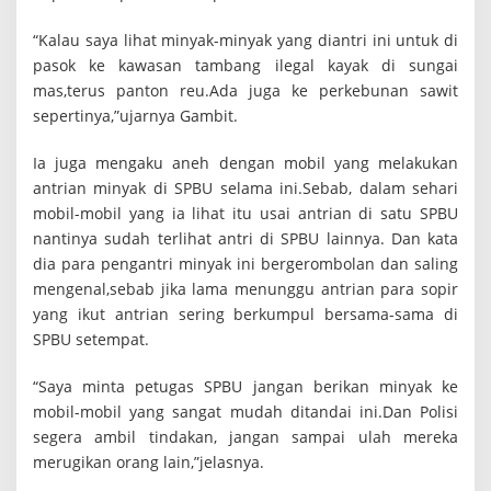
a
n
“Kalau saya lihat minyak-minyak yang diantri ini untuk di
g
pasok ke kawasan tambang ilegal kayak di sungai
'
mas,terus panton reu.Ada juga ke perkebunan sawit
B
e
sepertinya,”ujarnya Gambit.
r
b
Ia juga mengaku aneh dengan mobil yang melakukan
u
antrian minyak di SPBU selama ini.Sebab, dalam sehari
r
mobil-mobil yang ia lihat itu usai antrian di satu SPBU
u
'
nantinya sudah terlihat antri di SPBU lainnya. Dan kata
S
dia para pengantri minyak ini bergerombolan dan saling
o
mengenal,sebab jika lama menunggu antrian para sopir
l
a
yang ikut antrian sering berkumpul bersama-sama di
r
SPBU setempat.
B
e
“Saya minta petugas SPBU jangan berikan minyak ke
r
s
mobil-mobil yang sangat mudah ditandai ini.Dan Polisi
u
segera ambil tindakan, jangan sampai ulah mereka
b
merugikan orang lain,”jelasnya.
s
i