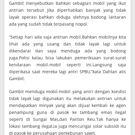
Gambit menyebutkan bahkan sebagian mobil yang ikut
i
a
antrian tersebut jika diperhatikan banyak yang tidak
n
layak operasi bahkan diduga olehnya bodong lantaran
T
ada yang sudah tidak terpasang nopol.
e
r
t
“Setiap hari ada saja antrian mobil.Bahkan mobilnya kita
i
lihat ada yang usang dan tidak layak lagi untuk
b
dikendarai dan saya menduga ada yang bodong
k
juga.Polisi kalau bisa lakukan pemeriksaan surat-surat
a
n
kendaraan mobil-mobil seperti ini.Langsung saja
R
diperikasa saat mereka lagi antri SPBU,”kata Dahlan alis
a
Gambit.
t
u
s
Gambit menduga mobil-mobil yang antri dengan kondisi
a
tidak layak lagi digunakan itu melakukan antrian untuk
n
mendapatkan minyak yang akan dijual kembali ke agen
M
penampung guna di pasok ke tambang emas ilegal
o
b
seperti di Sungai Mas,dan Panton Reu.Tak hanya ke
i
lokasi tambang ilegal,ia juga mencurigai solar subsidi itu
l
di pasok ke perusahaan perkebunan sawit.
y