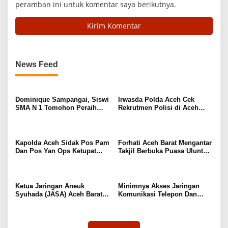
peramban ini untuk komentar saya berikutnya.
News Feed
Dominique Sampangai, Siswi
Irwasda Polda Aceh Cek
SMA N 1 Tomohon Peraih
Rekrutmen Polisi di Aceh
Medali Emas Penembak Putri
Barat, Imbau Masyarakat
di PON XXI Aceh-Sumut 2024
Jangan Percaya Calo
Kapolda Aceh Sidak Pos Pam
Forhati Aceh Barat Mengantar
Dan Pos Yan Ops Ketupat
Takjil Berbuka Puasa Uluntuk
Seulawah 2024 di Polres
Pengungsi Etnis Rohingya
Aceh Barat
Ketua Jaringan Aneuk
Minimnya Akses Jaringan
Syuhada (JASA) Aceh Barat
Komunikasi Telepon Dan
Minta Panglima TNI Cabut
Internet Kurang Bagus
Stetament Yang Melukai Hati
Eks GAM