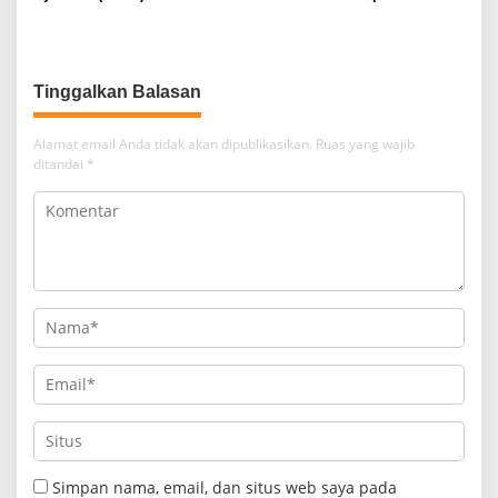
Minta Panglima TNI Cabut
Internet Kurang Bagus
Stetament Yang Melukai Hati
Eks GAM
Tinggalkan Balasan
Alamat email Anda tidak akan dipublikasikan.
Ruas yang wajib
ditandai
*
Simpan nama, email, dan situs web saya pada