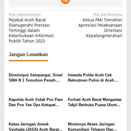
N
Pos sebelumnya
Pos berikutnya
Pejabat Aceh Barat
Ketua PMI Tomohon
a
Dianugerahi Prestasi
Apresiasi Pelaksanaan
Tertinggi dalam
Orientasi
v
Keterbukaan Informasi
Kepalangmerahan
i
Publik Tahun 2023
g
Jangan Lewatkan
a
s
i
Dominique Sampangai, Siswi
Irwasda Polda Aceh Cek
p
SMA N 1 Tomohon Peraih
Rekrutmen Polisi di Aceh
Medali Emas Penembak Putri
Barat, Imbau Masyarakat
o
di PON XXI Aceh-Sumut 2024
Jangan Percaya Calo
s
Kapolda Aceh Sidak Pos Pam
Forhati Aceh Barat Mengantar
Dan Pos Yan Ops Ketupat
Takjil Berbuka Puasa Uluntuk
Seulawah 2024 di Polres
Pengungsi Etnis Rohingya
Aceh Barat
Ketua Jaringan Aneuk
Minimnya Akses Jaringan
Syuhada (JASA) Aceh Barat
Komunikasi Telepon Dan