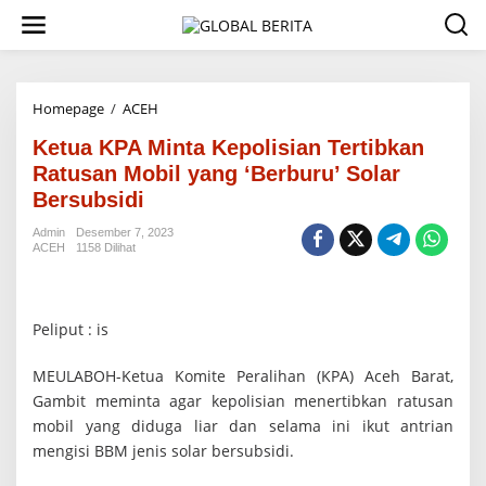
L
e
w
a
t
i
Homepage
/
ACEH
K
k
e
e
Ketua KPA Minta Kepolisian Tertibkan
t
k
u
Ratusan Mobil yang ‘Berburu’ Solar
o
a
Bersubsidi
n
K
t
P
Admin
Desember 7, 2023
e
A
ACEH
1158 Dilihat
n
M
i
n
t
Peliput : is
a
K
MEULABOH-Ketua Komite Peralihan (KPA) Aceh Barat,
e
Gambit meminta agar kepolisian menertibkan ratusan
p
o
mobil yang diduga liar dan selama ini ikut antrian
l
mengisi BBM jenis solar bersubsidi.
i
s