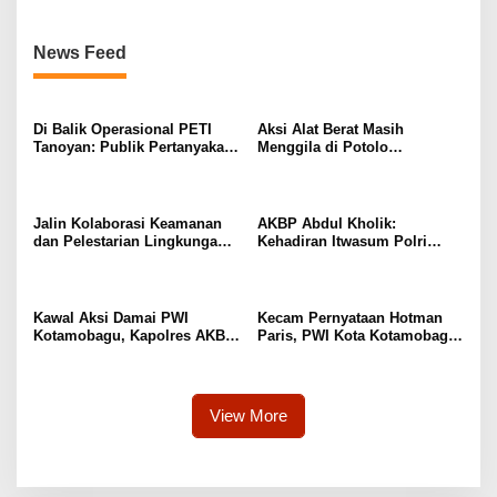
News Feed
Di Balik Operasional PETI
Aksi Alat Berat Masih
Tanoyan: Publik Pertanyakan
Menggila di Potolo
Ketegasan Aparat Terhadap
Sinomorumping, Investor
Dua Nama Besar
Asing Diduga Dalang Utama
Jalin Kolaborasi Keamanan
AKBP Abdul Kholik:
dan Pelestarian Lingkungan,
Kehadiran Itwasum Polri
Kapolres Kotamobagu
Sebagai Mitra Konsultasi
Kunjungi Rutan serta Balai
Dukung Opini WTP BPK RI
TN Bogani Nani Wartabone
Kawal Aksi Damai PWI
Kecam Pernyataan Hotman
Kotamobagu, Kapolres AKBP
Paris, PWI Kota Kotamobagu
Abdul Kholik Sambut
Gelar Aksi Damai di
Aspirasi Insan Pers Lewat
Bundaran Paris
Dialog Sejuk
View More