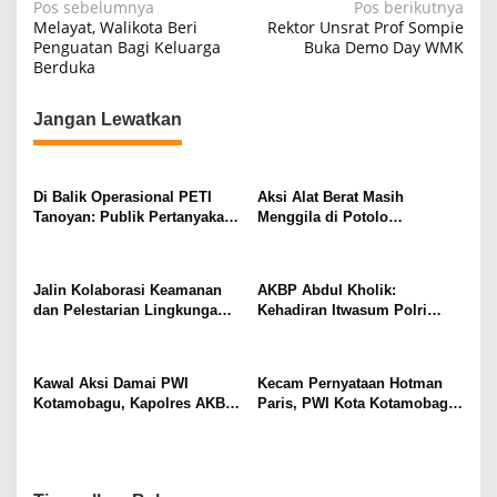
N
Pos sebelumnya
Pos berikutnya
Melayat, Walikota Beri
Rektor Unsrat Prof Sompie
a
Penguatan Bagi Keluarga
Buka Demo Day WMK
Berduka
v
i
Jangan Lewatkan
g
a
s
Di Balik Operasional PETI
Aksi Alat Berat Masih
Tanoyan: Publik Pertanyakan
Menggila di Potolo
i
Ketegasan Aparat Terhadap
Sinomorumping, Investor
p
Dua Nama Besar
Asing Diduga Dalang Utama
o
Jalin Kolaborasi Keamanan
AKBP Abdul Kholik:
dan Pelestarian Lingkungan,
Kehadiran Itwasum Polri
s
Kapolres Kotamobagu
Sebagai Mitra Konsultasi
Kunjungi Rutan serta Balai
Dukung Opini WTP BPK RI
TN Bogani Nani Wartabone
Kawal Aksi Damai PWI
Kecam Pernyataan Hotman
Kotamobagu, Kapolres AKBP
Paris, PWI Kota Kotamobagu
Abdul Kholik Sambut
Gelar Aksi Damai di
Aspirasi Insan Pers Lewat
Bundaran Paris
Dialog Sejuk