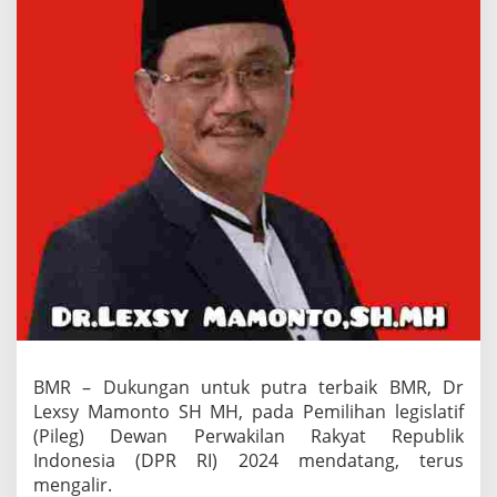
e
x
s
y
M
a
m
o
n
t
o
U
n
t
u
k
D
P
R
BMR – Dukungan untuk putra terbaik BMR, Dr
R
Lexsy Mamonto SH MH, pada Pemilihan legislatif
I
(Pileg) Dewan Perwakilan Rakyat Republik
Indonesia (DPR RI) 2024 mendatang, terus
mengalir.