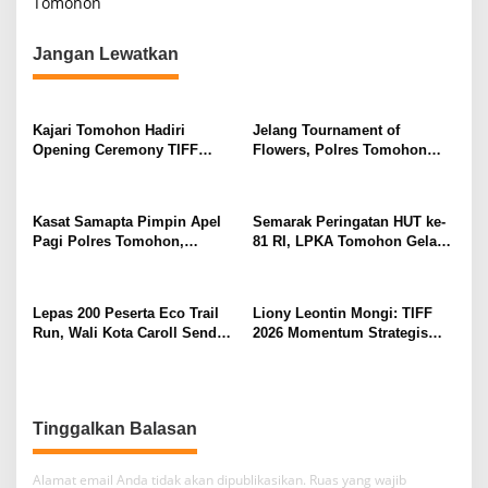
Tomohon
i
n
a
g
Jangan Lewatkan
n
g
a
g
s
a
Kajari Tomohon Hadiri
Jelang Tournament of
n
i
Opening Ceremony TIFF
Flowers, Polres Tomohon
a
p
2026, Dukung Tomohon Jadi
Gelar Apel Gladi Kesiapan di
n
Destinasi Wisata Global
Menara Alfa Omega
S
o
t
Kasat Samapta Pimpin Apel
Semarak Peringatan HUT ke-
s
u
Pagi Polres Tomohon,
81 RI, LPKA Tomohon Gelar
n
Wakapolres Beri Penekanan
Pekan Olahraga Pegawai dan
t
Disiplin
Anak Binaan
i
n
Lepas 200 Peserta Eco Trail
Liony Leontin Mongi: TIFF
g
Run, Wali Kota Caroll Senduk
2026 Momentum Strategis
Apresiasi Dukungan PGE di
Dorong Ekonomi Kreatif dan
TIFF 2026
Pariwisata Berkelanjutan
Tinggalkan Balasan
Alamat email Anda tidak akan dipublikasikan.
Ruas yang wajib