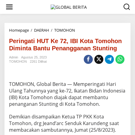
L
e
w
a
t
i
Homepage
/
DAERAH
/
TOMOHON
P
k
e
e
Peringati HUT Ke 72, IBI Kota Tomohon
r
k
i
Diminta Bantu Penangganan Stunting
o
n
n
g
Admin
Agustus 25, 2023
t
TOMOHON
2261 Dilihat
a
e
t
n
i
H
TOMOHON, Global Berita — Memperingati Hari
U
T
Ulang Tahunnya yang ke-72, Ikatan Bidan Indonesia
K
(IBI) Kota Tomohon diajak dapat membantu
e
penanganan Stunting di Kota Tomohon.
7
2
Demikian disampaikan Ketua TP PKK Kota
,
I
Tomohon, drg Jeand’arc Senduk Karundeng saat
B
membacakan sambutannya, Jumat (25/8/2023).
I