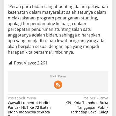
K
“Peran para bidan sangat penting dalam pelayanan
o
kesehatan dalam masyarakat salah satunya dalam
t
a
melaksakanan program penanganan stunting,
T
apalagi tim pendamping keluarga dalam
o
percepatan penurunan stunting salah satu
m
anggotanya adalah bidan, sehingga diharapkan
o
apa yang menjadi tujuan lewat program yang ada
h
o
akan berjalan sesuai dengan apa yang menjadi
n
harapan kita bersama”,imbuhnya.
D
i
Post Views:
2,261
m
i
n
Ikuti Kami
t
a
B
a
n
N
Pos sebelumnya
Pos berikutnya
t
Wawali Lumentut Hadiri
KPU Kota Tomohon Buka
a
u
Puncak HUT Ke 72 Ikatan
Tanggapan Publik
P
Bidan Indonesia se-Kota
Terhadap Bakal Caleg
v
e