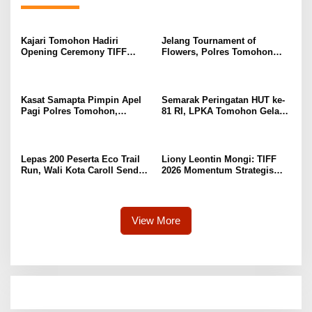
Kajari Tomohon Hadiri
Jelang Tournament of
Opening Ceremony TIFF
Flowers, Polres Tomohon
2026, Dukung Tomohon Jadi
Gelar Apel Gladi Kesiapan di
Destinasi Wisata Global
Menara Alfa Omega
Kasat Samapta Pimpin Apel
Semarak Peringatan HUT ke-
Pagi Polres Tomohon,
81 RI, LPKA Tomohon Gelar
Wakapolres Beri Penekanan
Pekan Olahraga Pegawai dan
Disiplin
Anak Binaan
Lepas 200 Peserta Eco Trail
Liony Leontin Mongi: TIFF
Run, Wali Kota Caroll Senduk
2026 Momentum Strategis
Apresiasi Dukungan PGE di
Dorong Ekonomi Kreatif dan
TIFF 2026
Pariwisata Berkelanjutan
View More