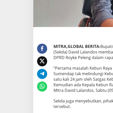
y
k
e
P
e
l
l
e
n
g
,
MITRA,GLOBAL BERITA-
Bupati
i
(Sekda) David Lalandos memban
n
DPRD Royke Peleng dalam rapat
i
P
“Pertama masalah Kebun Raya 
e
n
Sumendap tak melindungi Kebun 
j
satu kali 24 jam oleh Satgas K
e
Kemudian ada Kepala Kebun Ray
l
Mitra David Lalandos, Sabtu (0
a
s
a
Sekda juga menyebutkan, pihak
n
tersebut.
D