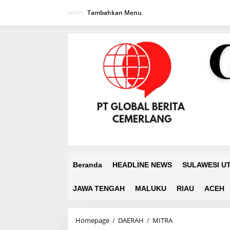
L
Tambahkan Menu
e
w
a
t
i
k
e
k
o
n
t
e
n
Beranda
HEADLINE NEWS
SULAWESI U
JAWA TENGAH
MALUKU
RIAU
ACEH
Homepage
/
DAERAH
/
MITRA
S
e