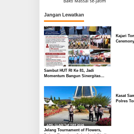
a
Bakti Massal se-Jatim
v
Jangan Lewatkan
i
g
a
Kajari To
s
Ceremony
Tomohon J
i
Global
p
o
Sambut HUT RI Ke 81, Jadi
s
Momentum Bangun Sinergitas
Polres Bersama Pemkab Mitra
Kasat Sa
Polres T
Penekanan
Jelang Tournament of Flowers,