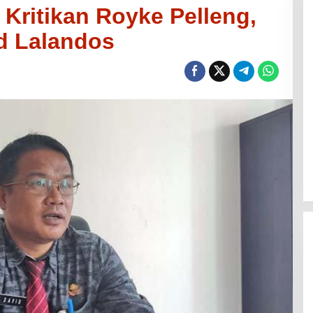
 Kritikan Royke Pelleng,
id Lalandos