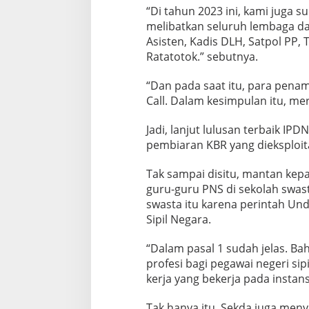
a
“Di tahun 2023 ini, kami juga 
v
melibatkan seluruh lembaga dan 
i
d
Asisten, Kadis DLH, Satpol PP
L
Ratatotok.” sebutnya.
a
l
“Dan pada saat itu, para pena
a
Call. Dalam kesimpulan itu, mer
n
d
o
Jadi, lanjut lulusan terbaik IP
s
pembiaran KBR yang dieksploit
Tak sampai disitu, mantan kepa
guru-guru PNS di sekolah swas
swasta itu karena perintah U
Sipil Negara.
“Dalam pasal 1 sudah jelas. Ba
profesi bagi pegawai negeri si
kerja yang bekerja pada instan
Tak hanya itu, Sekda juga me