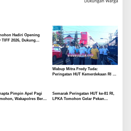
Dukungan Warga
mohon Hadiri Opening
 TIFF 2026, Dukung
adi Destinasi Wisata
Wabup Mitra Fredy Tuda:
Peringatan HUT Kemerdekaan RI Ke
81 Sebagai Bukti Ketanguhan
Bangsa
mapta Pimpin Apel Pagi
Semarak Peringatan HUT ke-81 RI,
omohon, Wakapolres Beri
LPKA Tomohon Gelar Pekan
 Disiplin
Olahraga Pegawai dan Anak Binaan