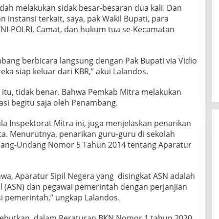
sudah melakukan sidak besar-besaran dua kali. Dan
instansi terkait, saya, pak Wakil Bupati, para
, TNI-POLRI, Camat, dan hukum tua se-Kecamatan
mbang berbicara langsung dengan Pak Bupati via Vidio
eka siap keluar dari KBR,” akui Lalandos.
DN itu, tidak benar. Bahwa Pemkab Mitra melakukan
asi begitu saja oleh Penambang.
la Inspektorat Mitra ini, juga menjelaskan penarikan
ta. Menurutnya, penarikan guru-guru di sekolah
ndang-Undang Nomor 5 Tahun 2014 tentang Aparatur
hwa, Aparatur Sipil Negera yang disingkat ASN adalah
pil (ASN) dan pegawai pemerintah dengan perjanjian
si pemerintah,” ungkap Lalandos.
nyebutkan, dalam Peraturan BKN Nomor 1 tahun 2020