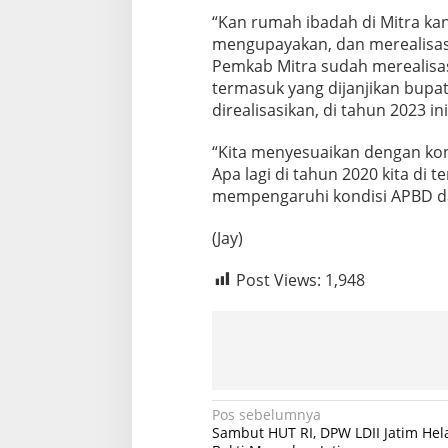
“Kan rumah ibadah di Mitra k
mengupayakan, dan merealisasik
Pemkab Mitra sudah merealisas
termasuk yang dijanjikan bupat
direalisasikan, di tahun 2023 i
“Kita menyesuaikan dengan kond
Apa lagi di tahun 2020 kita di
mempengaruhi kondisi APBD dan
(Jay)
Post Views:
1,948
N
Pos sebelumnya
Sambut HUT RI, DPW LDII Jatim Hela