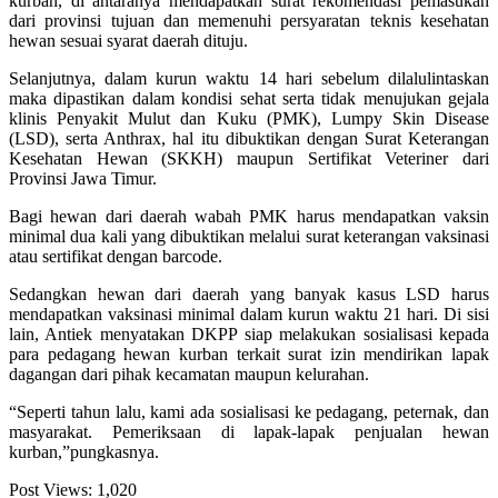
kurban, di antaranya mendapatkan surat rekomendasi pemasukan
dari provinsi tujuan dan memenuhi persyaratan teknis kesehatan
hewan sesuai syarat daerah dituju.
Selanjutnya, dalam kurun waktu 14 hari sebelum dilalulintaskan
maka dipastikan dalam kondisi sehat serta tidak menujukan gejala
klinis Penyakit Mulut dan Kuku (PMK), Lumpy Skin Disease
(LSD), serta Anthrax, hal itu dibuktikan dengan Surat Keterangan
Kesehatan Hewan (SKKH) maupun Sertifikat Veteriner dari
Provinsi Jawa Timur.
Bagi hewan dari daerah wabah PMK harus mendapatkan vaksin
minimal dua kali yang dibuktikan melalui surat keterangan vaksinasi
atau sertifikat dengan barcode.
Sedangkan hewan dari daerah yang banyak kasus LSD harus
mendapatkan vaksinasi minimal dalam kurun waktu 21 hari. Di sisi
lain, Antiek menyatakan DKPP siap melakukan sosialisasi kepada
para pedagang hewan kurban terkait surat izin mendirikan lapak
dagangan dari pihak kecamatan maupun kelurahan.
“Seperti tahun lalu, kami ada sosialisasi ke pedagang, peternak, dan
masyarakat. Pemeriksaan di lapak-lapak penjualan hewan
kurban,”pungkasnya.
Post Views:
1,020