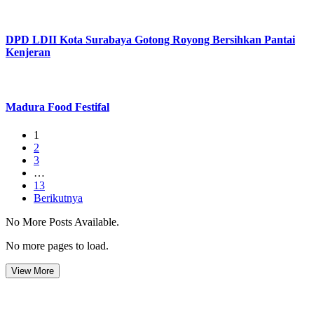
DPD LDII Kota Surabaya Gotong Royong Bersihkan Pantai
Kenjeran
Madura Food Festifal
1
2
3
…
13
Berikutnya
No More Posts Available.
No more pages to load.
View More