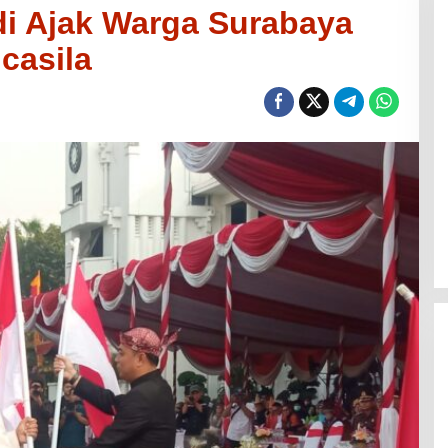
di Ajak Warga Surabaya
casila