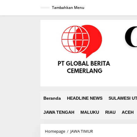
L
Tambahkan Menu
e
w
a
t
i
k
e
k
o
n
t
e
n
Beranda
HEADLINE NEWS
SULAWESI U
JAWA TENGAH
MALUKU
RIAU
ACEH
Homepage
/
JAWA TIMUR
W
a