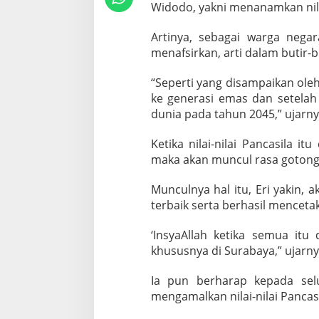
c
Widodo, yakni menanamkan nilai
a
s
Artinya, sebagai warga nega
i
menafsirkan, arti dalam butir-b
l
a
“Seperti yang disampaikan ole
ke generasi emas dan setelah 
dunia pada tahun 2045,” ujarny
Ketika nilai-nilai Pancasila i
maka akan muncul rasa gotong
Munculnya hal itu, Eri yakin,
terbaik serta berhasil menceta
‘InsyaAllah ketika semua it
khususnya di Surabaya,” ujarny
Ia pun berharap kepada se
mengamalkan nilai-nilai Pancasi