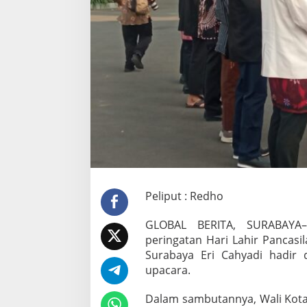
a
S
u
r
a
b
a
y
a
T
a
n
a
m
k
a
Peliput : Redho
n
N
i
GLOBAL BERITA, SURABAYA–
l
peringatan Hari Lahir Pancasil
a
Surabaya Eri Cahyadi hadir
i
upacara.
P
a
n
Dalam sambutannya, Wali Kota