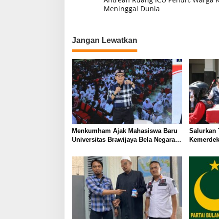
a
Meninggal Dunia
v
i
Jangan Lewatkan
g
a
s
i
p
o
s
Menkumham Ajak Mahasiswa Baru
Salurkan 
Universitas Brawijaya Bela Negara
Kemerdeka
Sejak Muda
Gelorakan