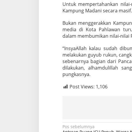
Untuk mempertahankan nilai-n
Kampung Madani secara masif.
Bukan menggerakkan Kampung 
media di Kota Pahlawan tur
dalam membumikan nilai-nilai P
“InsyaAllah kalau sudah dibum
melakukan guyub rukun, cangkr
sebenarnya bagian dari Pancas
dilakukan, alhamdulillah san
pungkasnya.
Post Views:
1,106
N
Pos sebelumnya
Antrean Ruang ICU Penuh, Warga 