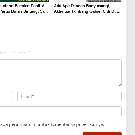
niarto Bacaleg Dapil V
Ada Apa Dengan Banyuwangi,!
artai Bulan Bintang, Siap
Aktivitas Tambang Galian C di Duga
 di Pesta Demokrasi 2024
Ilegal Masih Banyak Yang
Beroperasi
g wajib ditandai
*
pada peramban ini untuk komentar saya berikutnya.