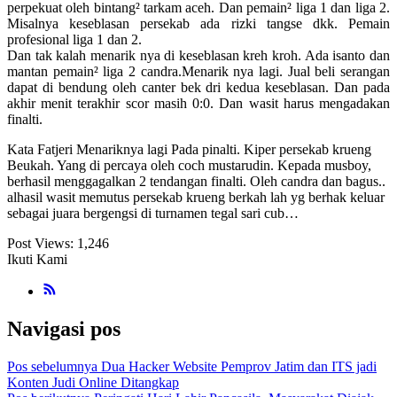
perpekuat oleh bintang² tarkam aceh. Dan pemain² liga 1 dan liga 2.
Misalnya keseblasan persekab ada rizki tangse dkk. Pemain
profesional liga 1 dan 2.
Dan tak kalah menarik nya di keseblasan kreh kroh. Ada isanto dan
mantan pemain² liga 2 candra.Menarik nya lagi. Jual beli serangan
dapat di bendung oleh canter bek dri kedua keseblasan. Dan pada
akhir menit terakhir scor masih 0:0. Dan wasit harus mengadakan
finalti.
Kata Fatjeri Menariknya lagi Pada pinalti. Kiper persekab krueng
Beukah. Yang di percaya oleh coch mustarudin. Kepada musboy,
berhasil menggagalkan 2 tendangan finalti. Oleh candra dan bagus..
alhasil wasit memutus persekab krueng berkah lah yg berhak keluar
sebagai juara bergengsi di turnamen tegal sari cub…
Post Views:
1,246
Ikuti Kami
Navigasi pos
Pos sebelumnya
Dua Hacker Website Pemprov Jatim dan ITS jadi
Konten Judi Online Ditangkap