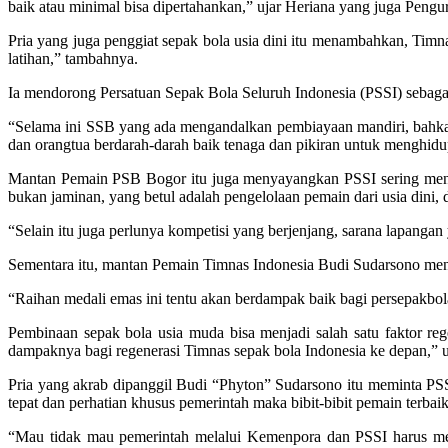
baik atau minimal bisa dipertahankan,” ujar Heriana yang juga Peng
Pria yang juga penggiat sepak bola usia dini itu menambahkan, Timna
latihan,” tambahnya.
Ia mendorong Persatuan Sepak Bola Seluruh Indonesia (PSSI) sebagai
“Selama ini SSB yang ada mengandalkan pembiayaan mandiri, bahkan 
dan orangtua berdarah-darah baik tenaga dan pikiran untuk menghi
Mantan Pemain PSB Bogor itu juga menyayangkan PSSI sering menatur
bukan jaminan, yang betul adalah pengelolaan pemain dari usia dini, 
“Selain itu juga perlunya kompetisi yang berjenjang, sarana lapangan
Sementara itu, mantan Pemain Timnas Indonesia Budi Sudarsono men
“Raihan medali emas ini tentu akan berdampak baik bagi persepakbol
Pembinaan sepak bola usia muda bisa menjadi salah satu faktor reg
dampaknya bagi regenerasi Timnas sepak bola Indonesia ke depan,” u
Pria yang akrab dipanggil Budi “Phyton” Sudarsono itu meminta PS
tepat dan perhatian khusus pemerintah maka bibit-bibit pemain terba
“Mau tidak mau pemerintah melalui Kemenpora dan PSSI harus memb