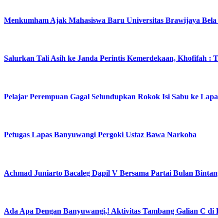
Menkumham Ajak Mahasiswa Baru Universitas Brawijaya Bela
Salurkan Tali Asih ke Janda Perintis Kemerdekaan, Khofifah : 
Pelajar Perempuan Gagal Selundupkan Rokok Isi Sabu ke Lap
Petugas Lapas Banyuwangi Pergoki Ustaz Bawa Narkoba
Achmad Juniarto Bacaleg Dapil V Bersama Partai Bulan Bintang
Ada Apa Dengan Banyuwangi,! Aktivitas Tambang Galian C di 