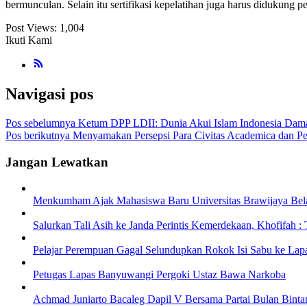
bermunculan. Selain itu sertifikasi kepelatihan juga harus didukung p
Post Views:
1,004
Ikuti Kami
Navigasi pos
Pos sebelumnya
Ketum DPP LDII: Dunia Akui Islam Indonesia Damai, 
Pos berikutnya
Menyamakan Persepsi Para Civitas Academica dan 
Jangan Lewatkan
Menkumham Ajak Mahasiswa Baru Universitas Brawijaya Bel
Salurkan Tali Asih ke Janda Perintis Kemerdekaan, Khofifah :
Pelajar Perempuan Gagal Selundupkan Rokok Isi Sabu ke Lap
Petugas Lapas Banyuwangi Pergoki Ustaz Bawa Narkoba
Achmad Juniarto Bacaleg Dapil V Bersama Partai Bulan Binta