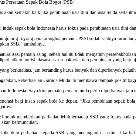
urus Persatuan Sepak Bola Bogor (PSB)
s akan semakin baik jika pembinaan usia dini dan usia muda serta ilmu
 induk sepak bola Indonesia harus fokus pada pembinaan usia dini dan
gotong royong para orangtua pemain. PSSI sudah saatnya turun tangan 
dupkan SSB,” tambahnya.
alisasi pemain asing, sebab hal itu tidak menjamin persebakbolaan na
diperhatikan nutrisi, dasar-dasar sepakbola, dan pembinaan yang berjen
 yang berkualitas, jam bertanding harus banyak dan diperbanyak pelatih-
gatakan, keberhasilan Garuda Muda itu membawa dampak positif bagi 
aan Indonesia. Saya kira pemain-pemain muda perlu diperbanyak jam ter
enerasi bagi insan sepak bola ke depan, “Jika pembinaan sepak bola
jarnya.
SI untuk memberikan perhatian lebih terhadap SSB yang fokus pada pe
ik akan bermunculan.
erikan perhatian kepada SSB yang menangani usia dini. Jika hal i