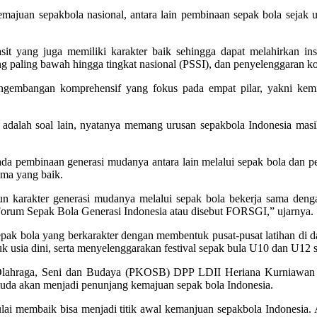
majuan sepakbola nasional, antara lain pembinaan sepak bola sejak u
sit yang juga memiliki karakter baik sehingga dapat melahirkan ins
 paling bawah hingga tingkat nasional (PSSI), dan penyelenggaran komp
gembangan komprehensif yang fokus pada empat pilar, yakni kemit
adalah soal lain, nyatanya memang urusan sepakbola Indonesia masih 
 pembinaan generasi mudanya antara lain melalui sepak bola dan pen
ama yang baik.
un karakter generasi mudanya melalui sepak bola bekerja sama deng
orum Sepak Bola Generasi Indonesia atau disebut FORSGI,” ujarnya.
ak bola yang berkarakter dengan membentuk pusat-pusat latihan di d
 usia dini, serta menyelenggarakan festival sepak bula U10 dan U12 sec
ahraga, Seni dan Budaya (PKOSB) DPP LDII Heriana Kurniawan sek
uda akan menjadi penunjang kemajuan sepak bola Indonesia.
ai membaik bisa menjadi titik awal kemanjuan sepakbola Indonesia. A