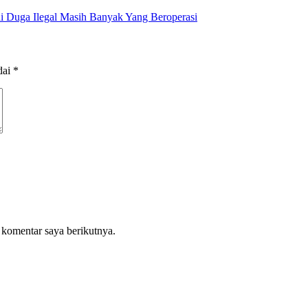
 Duga Ilegal Masih Banyak Yang Beroperasi
dai
*
 komentar saya berikutnya.