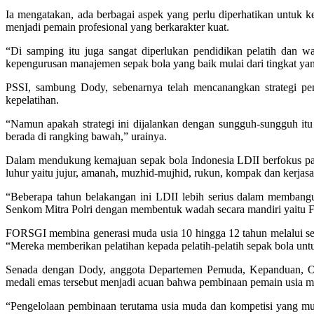
Ia mengatakan, ada berbagai aspek yang perlu diperhatikan untuk ke
menjadi pemain profesional yang berkarakter kuat.
“Di samping itu juga sangat diperlukan pendidikan pelatih dan wa
kepengurusan manajemen sepak bola yang baik mulai dari tingkat yang
PSSI, sambung Dody, sebenarnya telah mencanangkan strategi pen
kepelatihan.
“Namun apakah strategi ini dijalankan dengan sungguh-sungguh itu 
berada di rangking bawah,” urainya.
Dalam mendukung kemajuan sepak bola Indonesia LDII berfokus pada
luhur yaitu jujur, amanah, muzhid-mujhid, rukun, kompak dan kerjas
“Beberapa tahun belakangan ini LDII lebih serius dalam membang
Senkom Mitra Polri dengan membentuk wadah secara mandiri yaitu F
FORSGI membina generasi muda usia 10 hingga 12 tahun melalui sep
“Mereka memberikan pelatihan kepada pelatih-pelatih sepak bola untuk
Senada dengan Dody, anggota Departemen Pemuda, Kepanduan, Ol
medali emas tersebut menjadi acuan bahwa pembinaan pemain usia m
“Pengelolaan pembinaan terutama usia muda dan kompetisi yang mul