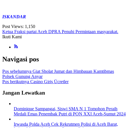
ISKANDAR
Post Views:
1,150
Ketua Fraksi partai Aceh DPRA Penuhi Permintaan masyarakat.
Ikuti Kami
Navigasi pos
Pos sebelumnya
Giat Sholat Jumat dan Himbauan Kamtibmas
Polsek Gunung Anyar
Pos berikutnya
Casino Giriş Ücretler
Jangan Lewatkan
Dominique Sampangai, Siswi SMA N 1 Tomohon Peraih
Medali Emas Penembak Putri di PON XXI Aceh-Sumut 2024
Irwasda Polda Aceh Cek Rekrutmen Polisi di Aceh Barat,