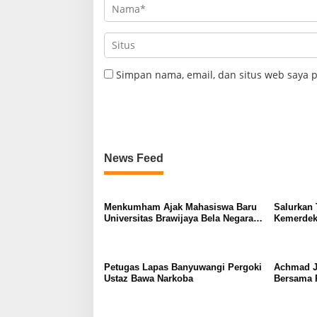
Simpan nama, email, dan situs web saya 
News Feed
Menkumham Ajak Mahasiswa Baru
Salurkan 
Universitas Brawijaya Bela Negara
Kemerdeka
Sejak Muda
Gelorakan
Petugas Lapas Banyuwangi Pergoki
Achmad Ju
Ustaz Bawa Narkoba
Bersama P
Bertarung