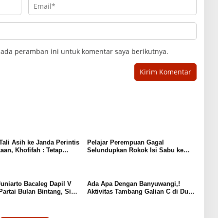
pada peramban ini untuk komentar saya berikutnya.
Tali Asih ke Janda Perintis
Pelajar Perempuan Gagal
an, Khofifah : Tetap
Selundupkan Rokok Isi Sabu ke
 Semangat Patriotisme!!!
Lapas Tulungagung
niarto Bacaleg Dapil V
Ada Apa Dengan Banyuwangi,!
artai Bulan Bintang, Siap
Aktivitas Tambang Galian C di Duga
 di Pesta Demokrasi 2024
Ilegal Masih Banyak Yang
Beroperasi