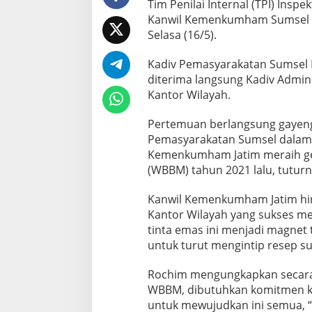
Tim Penilai Internal (TPI) Inspe
P
Kanwil Kemenkumham Sumsel m
e
Selasa (16/5).
m
a
s
Kadiv Pemasyarakatan Sumsel
y
diterima langsung Kadiv Admin
a
Kantor Wilayah.
r
a
Pertemuan berlangsung gayeng
k
a
Pemasyarakatan Sumsel dalam r
t
Kemenkumham Jatim meraih gela
a
(WBBM) tahun 2021 lalu, tuturn
n
K
Kanwil Kemenkumham Jatim hing
a
n
Kantor Wilayah yang sukses m
w
tinta emas ini menjadi magnet 
i
untuk turut mengintip resep suk
l
S
Rochim mengungkapkan secara
u
m
WBBM, dibutuhkan komitmen kua
s
untuk mewujudkan ini semua, 