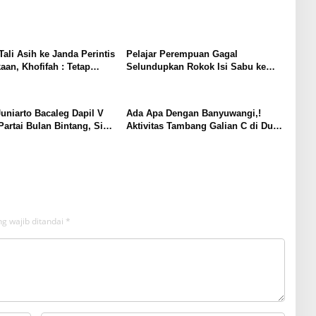
Tali Asih ke Janda Perintis
Pelajar Perempuan Gagal
an, Khofifah : Tetap
Selundupkan Rokok Isi Sabu ke
 Semangat Patriotisme!!!
Lapas Tulungagung
niarto Bacaleg Dapil V
Ada Apa Dengan Banyuwangi,!
artai Bulan Bintang, Siap
Aktivitas Tambang Galian C di Duga
 di Pesta Demokrasi 2024
Ilegal Masih Banyak Yang
Beroperasi
g wajib ditandai
*