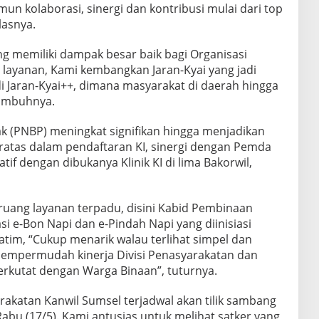
mun kolaborasi, sinergi dan kontribusi mulai dari top
lasnya.
 memiliki dampak besar baik bagi Organisasi
ayanan, Kami kembangkan Jaran-Kyai yang jadi
i Jaran-Kyai++, dimana masyarakat di daerah hingga
 imbuhnya.
 (PNBP) meningkat signifikan hingga menjadikan
atas dalam pendaftaran KI, sinergi dengan Pemda
if dengan dibukanya Klinik KI di lima Bakorwil,
ruang layanan terpadu, disini Kabid Pembinaan
asi e-Bon Napi dan e-Pindah Napi yang diinisiasi
Jatim, “Cukup menarik walau terlihat simpel dan
mempermudah kinerja Divisi Penasyarakatan dan
rkutat dengan Warga Binaan”, tuturnya.
rakatan Kanwil Sumsel terjadwal akan tilik sambang
Rabu (17/5). Kami antusias untuk melihat satker yang