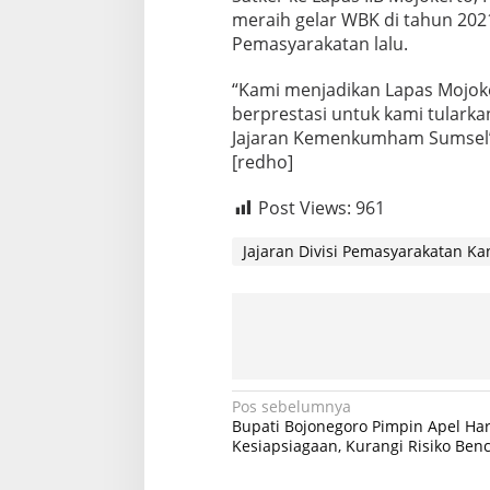
m
meraih gelar WBK di tahun 2021 
Pemasyarakatan lalu.
“Kami menjadikan Lapas Mojok
berprestasi untuk kami tulark
Jajaran Kemenkumham Sumsel”
[redho]
Post Views:
961
Jajaran Divisi Pemasyarakatan Ka
N
Pos sebelumnya
Bupati Bojonegoro Pimpin Apel Har
a
Kesiapsiagaan, Kurangi Risiko Ben
v