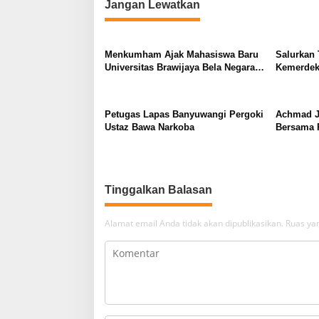
Jangan Lewatkan
i
g
a
Menkumham Ajak Mahasiswa Baru
Salurkan 
s
Universitas Brawijaya Bela Negara
Kemerdeka
Sejak Muda
Gelorakan
i
p
Petugas Lapas Banyuwangi Pergoki
Achmad Ju
o
Ustaz Bawa Narkoba
Bersama P
Bertarung
s
Tinggalkan Balasan
Alamat email Anda tidak akan dipublikasikan.
Ruas yan