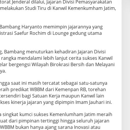
ktorat Jenderal dilalui, Jajaran Divisi Pemasyarakatan
elakukan Studi Tiru di Kanwil Kemenkumham Jatim,
 Bambang Haryanto memimpin jajarannya yang
istrasi Saefur Rochim di Lounge gedung utama
, Bambang menuturkan kehadiran Jajaran Divisi
angka mendalami lebih lanjut cerita sukses Kanwil
r bergengsi Wilayah Birokrasi Bersih dan Melayani
ya.
ga saat ini masih tercatat sebagai satu-satunya
eraih predikat WBBM dari Kemenpan RB, torehan
tersendiri bagi Satuan Kerja maupun Kanwil lain
ses kinerja jajaran yang dipimpin Imam Jauhari ini.
 singkat kumci sukses Kemenlumham Jatim meraih
t dari pimpinan tertinggi hingga seluruh jajaran
“WBBM bukan hanya ajang sarana Inovasi atau