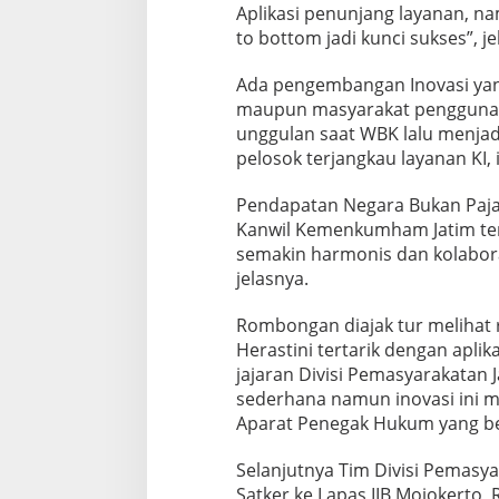
e
Aplikasi penunjang layanan, na
l
to bottom jadi kunci sukses”, je
A
d
o
Ada pengembangan Inovasi yang
p
maupun masyarakat pengguna l
s
unggulan saat WBK lalu menjad
i
pelosok terjangkau layanan KI,
I
n
o
Pendapatan Negara Bukan Pajak
v
Kanwil Kemenkumham Jatim ter
a
semakin harmonis dan kolaborat
s
jelasnya.
i
K
a
Rombongan diajak tur melihat 
n
Herastini tertarik dengan aplik
w
jajaran Divisi Pemasyarakatan 
i
sederhana namun inovasi ini 
l
Aparat Penegak Hukum yang be
J
a
t
Selanjutnya Tim Divisi Pemasya
i
Satker ke Lapas IIB Mojokerto, 