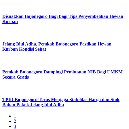
Disnakkan Bojonegoro Bagi-bagi Tips Penyembelihan Hewan
Kurban
Jelang Idul Adha, Pemkab Bojonegoro Pastikan Hewan
Kurban Kondisi Sehat
Pemkab Bojonegoro Dampingi Pembuatan NIB Bagi UMKM
Secara Gratis
TPID Bojonegoro Terus Menjaga Stabilitas Harga dan Stok
Bahan Pokok Jelang Idul Adha
1
2
3