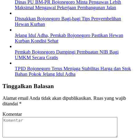
Dinas PU BM-PR Bojonegoro Minta Pengawas Lebih
Maksimal Mengawal Pekerjaan Pembangunan Jalan
Disnakkan Bojonegoro Bagi-bagi Tips Penyembelihan
Hewan Kurban
Jelang Idul Adha, Pemkab Bojonegoro Pastikan Hewan
Kurban Kondisi Sehat
Pemkab Bojonegoro Dampingi Pembuatan NIB Bagi
UMKM Secara Gratis
TPID Bojonegoro Terus Menjaga Stabilitas Harga dan Stok
Bahan Pokok Jelang Idul Adha
Tinggalkan Balasan
Alamat email Anda tidak akan dipublikasikan.
Ruas yang wajib
ditandai
*
Komentar