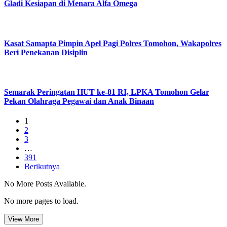
Gladi Kesiapan di Menara Alfa Omega
Kasat Samapta Pimpin Apel Pagi Polres Tomohon, Wakapolres
Beri Penekanan Disiplin
Semarak Peringatan HUT ke-81 RI, LPKA Tomohon Gelar
Pekan Olahraga Pegawai dan Anak Binaan
1
2
3
…
391
Berikutnya
No More Posts Available.
No more pages to load.
View More