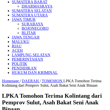
SUMATERA BARAT
DHARMASRAYA
SUMATERA SELATAN
SUMATERA UTARA
JAWA TIMUR
SURABAYA
BOJONEGORO
BLITAR
JAWA TENGAH
MALUKU
RIAU
ACEH
LAMPUNG SELATAN
PEMERINTAHAN
POLITIK
PENDIDIKAN
HUKUM DAN KRIMINAL
Homepage
/
DAERAH
/
TOMOHON
LPKA Tomohon Terima
Kolintang dari Pemprov Sulut, Asah Bakat Seni Anak Binaan
LPKA Tomohon Terima Kolintang dari
Pemprov Sulut, Asah Bakat Seni Anak
Binaan