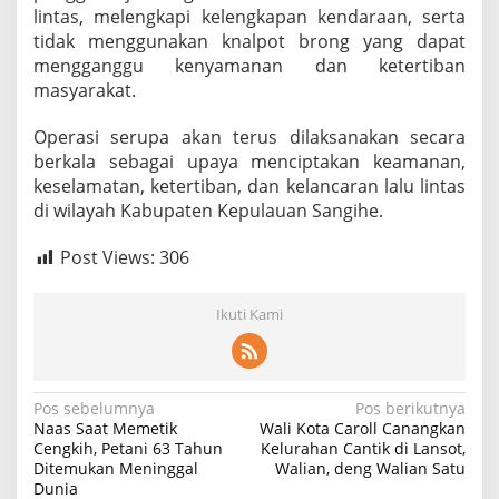
lintas, melengkapi kelengkapan kendaraan, serta
t
i
tidak menggunakan knalpot brong yang dapat
n
mengganggu kenyamanan dan ketertiban
S
masyarakat.
a
t
Operasi serupa akan terus dilaksanakan secara
l
a
berkala sebagai upaya menciptakan keamanan,
n
keselamatan, ketertiban, dan kelancaran lalu lintas
t
di wilayah Kabupaten Kepulauan Sangihe.
a
s
Post Views:
306
P
o
l
Ikuti Kami
r
e
s
S
a
N
Pos sebelumnya
Pos berikutnya
n
Naas Saat Memetik
Wali Kota Caroll Canangkan
g
a
Cengkih, Petani 63 Tahun
Kelurahan Cantik di Lansot,
i
Ditemukan Meninggal
Walian, deng Walian Satu
v
h
Dunia
e