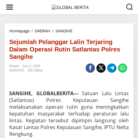
L
e
w
a
t
i
Homepage
/
DAERAH
/
SANGIHE
S
k
e
e
Sejumlah Pelanggar Lalin Terjaring
j
k
u
Dalam Operasi Rutin Satlantas Polres
o
m
Sangihe
n
l
t
a
Rinjani
Juni 3, 2026
e
h
SANGIHE
306 Dilihat
n
P
e
l
a
SANGIHE, GLOBALBERITA—
Satuan Lalu Lintas
n
(Satlantas) Polres Kepulauan Sangihe
g
melaksanakan operasi rutin guna meningkatkan
g
kepatuhan masyarakat terhadap peraturan lalu
a
r
lintas. Kegiatan tersebut dipimpin langsung oleh
L
Kasat Lantas Polres Kepulauan Sangihe, IPTU Nelta
a
Rengkung.
l