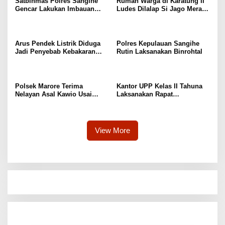
Satbinmas Polres Sangihe
Rumah Warga di Karatung II
Gencar Lakukan Imbauan
Ludes Dilalap Si Jago Merah,
Dampak El Nino di
Kerugian Capai Rp250 Juta
Masyarakat
Arus Pendek Listrik Diduga
Polres Kepulauan Sangihe
Jadi Penyebab Kebakaran
Rutin Laksanakan Binrohtal
Rumah Warga di Karatung-
Manganitu
Polsek Marore Terima
Kantor UPP Kelas II Tahuna
Nelayan Asal Kawio Usai
Laksanakan Rapat
Direpatriasi Dari Filipina
Pemindahan Sementara
Aktivitas Pelabuhan
Nusantara Tahuna ke
Pelabuhan Petta
View More