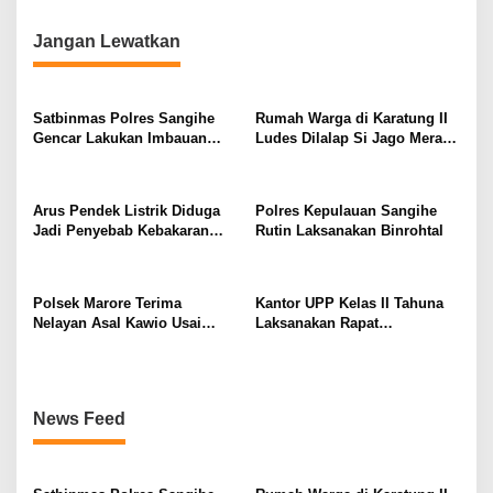
i
g
Jangan Lewatkan
a
s
Satbinmas Polres Sangihe
Rumah Warga di Karatung II
i
Gencar Lakukan Imbauan
Ludes Dilalap Si Jago Merah,
p
Dampak El Nino di
Kerugian Capai Rp250 Juta
Masyarakat
o
Arus Pendek Listrik Diduga
Polres Kepulauan Sangihe
s
Jadi Penyebab Kebakaran
Rutin Laksanakan Binrohtal
Rumah Warga di Karatung-
Manganitu
Polsek Marore Terima
Kantor UPP Kelas II Tahuna
Nelayan Asal Kawio Usai
Laksanakan Rapat
Direpatriasi Dari Filipina
Pemindahan Sementara
Aktivitas Pelabuhan
Nusantara Tahuna ke
Pelabuhan Petta
News Feed