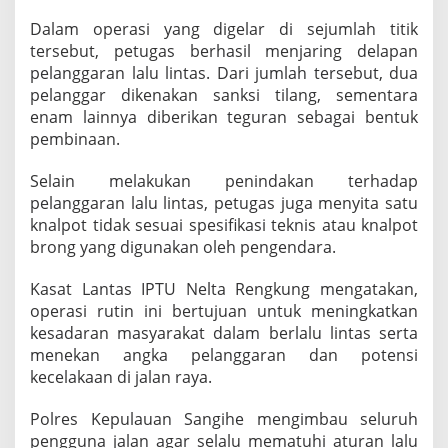
i
Dalam operasi yang digelar di sejumlah titik
n
T
tersebut, petugas berhasil menjaring delapan
e
pelanggaran lalu lintas. Dari jumlah tersebut, dua
r
pelanggar dikenakan sanksi tilang, sementara
j
enam lainnya diberikan teguran sebagai bentuk
a
pembinaan.
r
i
n
Selain melakukan penindakan terhadap
g
pelanggaran lalu lintas, petugas juga menyita satu
D
knalpot tidak sesuai spesifikasi teknis atau knalpot
a
brong yang digunakan oleh pengendara.
l
a
m
Kasat Lantas IPTU Nelta Rengkung mengatakan,
O
operasi rutin ini bertujuan untuk meningkatkan
p
kesadaran masyarakat dalam berlalu lintas serta
e
menekan angka pelanggaran dan potensi
r
a
kecelakaan di jalan raya.
s
i
Polres Kepulauan Sangihe mengimbau seluruh
R
pengguna jalan agar selalu mematuhi aturan lalu
u