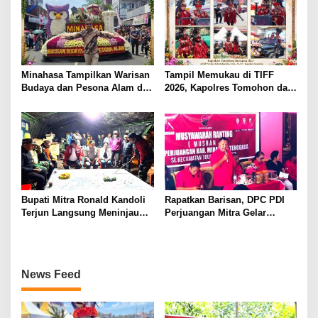
Minahasa Tampilkan Warisan
Tampil Memukau di TIFF
Budaya dan Pesona Alam di
2026, Kapolres Tomohon dan
TIFF 2026, Curi Perhatian di
Ibu Kenakan Pakaian Adat
Pawai Tomohon of Flower
Kabasaran
Bupati Mitra Ronald Kandoli
Rapatkan Barisan, DPC PDI
Terjun Langsung Meninjau
Perjuangan Mitra Gelar
Posko Karhutlah Di Kaki
Musyawarah Ranting Se-
Gunung Soputan
Kecamatan TolSel
News Feed