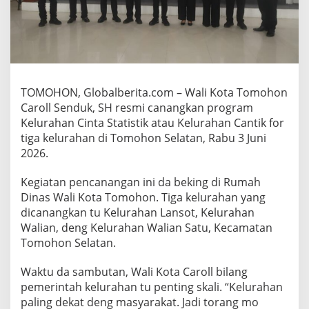
k
a
n
K
e
l
u
TOMOHON, Globalberita.com – Wali Kota Tomohon
r
Caroll Senduk, SH resmi canangkan program
a
h
Kelurahan Cinta Statistik atau Kelurahan Cantik for
a
tiga kelurahan di Tomohon Selatan, Rabu 3 Juni
n
2026.
C
a
Kegiatan pencanangan ini da beking di Rumah
n
t
Dinas Wali Kota Tomohon. Tiga kelurahan yang
i
dicanangkan tu Kelurahan Lansot, Kelurahan
k
Walian, deng Kelurahan Walian Satu, Kecamatan
d
Tomohon Selatan.
i
L
a
Waktu da sambutan, Wali Kota Caroll bilang
n
pemerintah kelurahan tu penting skali. “Kelurahan
s
paling dekat deng masyarakat. Jadi torang mo
o