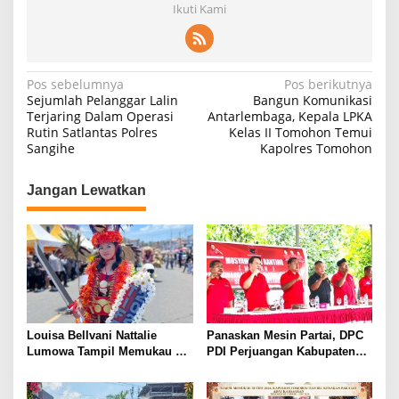
Ikuti Kami
N
Pos sebelumnya
Pos berikutnya
Sejumlah Pelanggar Lalin
Bangun Komunikasi
a
Terjaring Dalam Operasi
Antarlembaga, Kepala LPKA
Rutin Satlantas Polres
Kelas II Tomohon Temui
v
Sangihe
Kapolres Tomohon
i
g
Jangan Lewatkan
a
s
i
p
o
s
Louisa Bellvani Nattalie
Panaskan Mesin Partai, DPC
Lumowa Tampil Memukau Di
PDI Perjuangan Kabupaten
Tomohon International
Mitra Gelar Musran Di
Flower Festival 2026
Kecamatan Belang