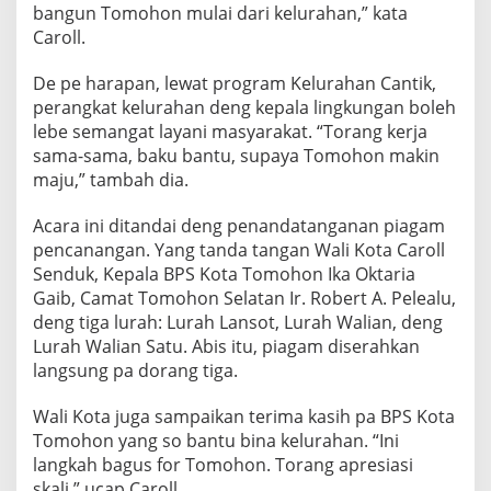
bangun Tomohon mulai dari kelurahan,” kata
t
Caroll.
,
W
a
De pe harapan, lewat program Kelurahan Cantik,
l
perangkat kelurahan deng kepala lingkungan boleh
i
lebe semangat layani masyarakat. “Torang kerja
a
sama-sama, baku bantu, supaya Tomohon makin
n
,
maju,” tambah dia.
d
e
Acara ini ditandai deng penandatanganan piagam
n
pencanangan. Yang tanda tangan Wali Kota Caroll
g
Senduk, Kepala BPS Kota Tomohon Ika Oktaria
W
a
Gaib, Camat Tomohon Selatan Ir. Robert A. Pelealu,
l
deng tiga lurah: Lurah Lansot, Lurah Walian, deng
i
Lurah Walian Satu. Abis itu, piagam diserahkan
a
langsung pa dorang tiga.
n
S
a
Wali Kota juga sampaikan terima kasih pa BPS Kota
t
Tomohon yang so bantu bina kelurahan. “Ini
u
langkah bagus for Tomohon. Torang apresiasi
skali,” ucap Caroll.