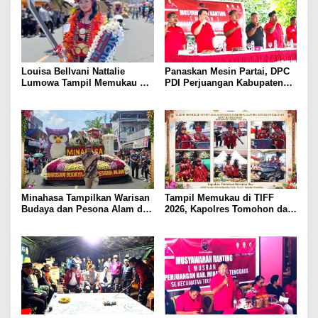
Louisa Bellvani Nattalie
Panaskan Mesin Partai, DPC
Lumowa Tampil Memukau Di
PDI Perjuangan Kabupaten
Tomohon International
Mitra Gelar Musran Di
Flower Festival 2026
Kecamatan Belang
Minahasa Tampilkan Warisan
Tampil Memukau di TIFF
Budaya dan Pesona Alam di
2026, Kapolres Tomohon dan
TIFF 2026, Curi Perhatian di
Ibu Kenakan Pakaian Adat
Pawai Tomohon of Flower
Kabasaran