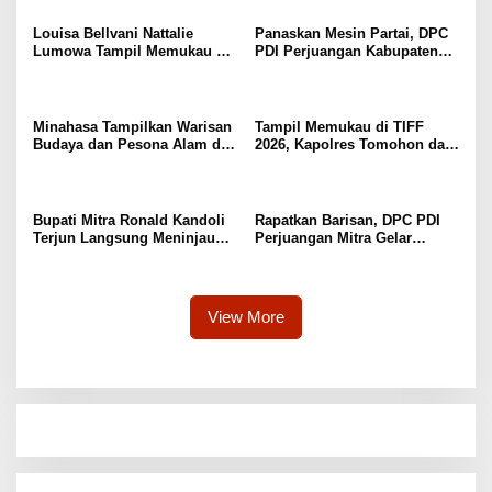
Louisa Bellvani Nattalie
Panaskan Mesin Partai, DPC
Lumowa Tampil Memukau Di
PDI Perjuangan Kabupaten
Tomohon International
Mitra Gelar Musran Di
Flower Festival 2026
Kecamatan Belang
Minahasa Tampilkan Warisan
Tampil Memukau di TIFF
Budaya dan Pesona Alam di
2026, Kapolres Tomohon dan
TIFF 2026, Curi Perhatian di
Ibu Kenakan Pakaian Adat
Pawai Tomohon of Flower
Kabasaran
Bupati Mitra Ronald Kandoli
Rapatkan Barisan, DPC PDI
Terjun Langsung Meninjau
Perjuangan Mitra Gelar
Posko Karhutlah Di Kaki
Musyawarah Ranting Se-
Gunung Soputan
Kecamatan TolSel
View More