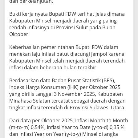
dan berkelanjutan.
i
F
Bukti kerja nyata Bupati FDW terlihat jelas dimana
D
Kabupaten Minsel menjadi daerah yang paling
W
,
rendah inflasinya di Provinsi Sulut pada Bulan
I
Oktober.
n
f
Keberhasilan pemerintahan Bupati FDW dalam
l
menekan laju inflasi patut diacungi jempol karena
a
s
Kabupaten Minsel telah menjadi daerah terendah
i
inflasi dalam beberapa bulan terakhir
M
i
Berdasarkan data Badan Pusat Statistik (BPS),
n
Indeks Harga Konsumen (IHK) per Oktober 2025
s
e
yang dirilis tanggal 3 November 2025, Kabupaten
l
Minahasa Selatan tercatat sebagai daerah dengan
T
tingkat inflasi terendah di Provinsi Sulawesi Utara.
e
r
Dari data per Oktober 2025, Inflasi Month to Month
e
n
(m-to-m) 0,54%, Inflasi Year to Date (y-to-d) 0,35 %
d
dan Inflasi Year on Year (y-to-y) Minsel di angka
a