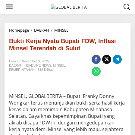
L
e
w
a
t
i
Homepage
/
DAERAH
/
MINSEL
B
k
u
e
Bukti Kerja Nyata Bupati FDW, Inflasi
k
k
t
Minsel Terendah di Sulut
o
i
n
K
t
Devi K
November 3, 2025
e
DAERAH
,
HEADLINE NEWS
,
MINSEL
,
e
r
PEMERINTAHAN
312 Dilihat
n
j
a
N
y
a
MINSEL, GLOBALBERITA – Bupati Franky Donny
t
Wongkar terus menunjukkan bukti serta hasil kerja
a
keras dalam memimpin Kabupaten Minahasa
B
Selatan. Gaya khas kepemimpinan Bupati yang
u
akrab disapa FDW ini dengan mengedepankan
p
a
kerja nyata demi Minsel yang lebih maju, sejahtera
t