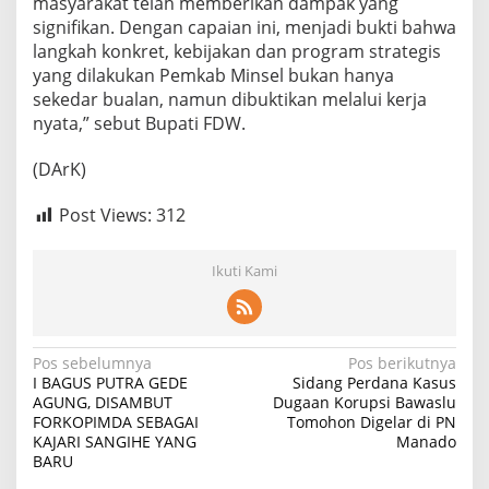
masyarakat telah memberikan dampak yang
signifikan. Dengan capaian ini, menjadi bukti bahwa
langkah konkret, kebijakan dan program strategis
yang dilakukan Pemkab Minsel bukan hanya
sekedar bualan, namun dibuktikan melalui kerja
nyata,” sebut Bupati FDW.
(DArK)
Post Views:
312
Ikuti Kami
N
Pos sebelumnya
Pos berikutnya
I BAGUS PUTRA GEDE
Sidang Perdana Kasus
a
AGUNG, DISAMBUT
Dugaan Korupsi Bawaslu
FORKOPIMDA SEBAGAI
Tomohon Digelar di PN
v
KAJARI SANGIHE YANG
Manado
i
BARU