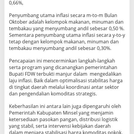
0,66%,
h
d
Penyumbang utama inflasi secara m-to-m Bulan
i
S
Oktober adalah kelompok makanan, minuman dan
u
tembakau yang menyumbang andil sebesar 0,50 %.
l
Sementara penyumbang utama inflasi secara y-to-y
u
tetap dengan kelompok makanan, minuman dan
t
tembakau menyumbang andil sebesar 0,30%.
Pencapaian ini mencerminkan langkah-langkah
serta program yang dicanangkan pemerintahan
Bupati FDW terbukti manjur dalam mengedalikan
laju inflasi. Baik dalam optimalisasi stabilitas harga
di tingkat daerah melalui koordinasi antar sektor
dan pengendalian komoditas strategis.
Keberhasilan ini antara lain juga dipengaruhi oleh
Pemerintah Kabupaten Minsel yang menjamin
ketersediaan pasokan pangan, distribusi logistik
yang stabil, serta intervensi kebijakan daerah
dalam menjaga stabilisasi harga komoditas pokok.