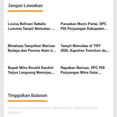
g
Jangan Lewatkan
a
s
i
Louisa Bellvani Nattalie
Panaskan Mesin Partai, DPC
p
Lumowa Tampil Memukau Di
PDI Perjuangan Kabupaten
Tomohon International
Mitra Gelar Musran Di
o
Flower Festival 2026
Kecamatan Belang
s
Minahasa Tampilkan Warisan
Tampil Memukau di TIFF
Budaya dan Pesona Alam di
2026, Kapolres Tomohon dan
TIFF 2026, Curi Perhatian di
Ibu Kenakan Pakaian Adat
Pawai Tomohon of Flower
Kabasaran
Bupati Mitra Ronald Kandoli
Rapatkan Barisan, DPC PDI
Terjun Langsung Meninjau
Perjuangan Mitra Gelar
Posko Karhutlah Di Kaki
Musyawarah Ranting Se-
Gunung Soputan
Kecamatan TolSel
Tinggalkan Balasan
Alamat email Anda tidak akan dipublikasikan.
Ruas yang wajib
ditandai
*