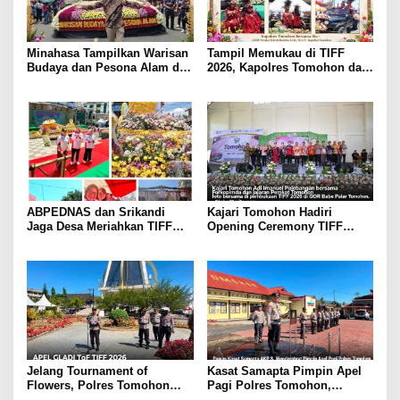
Minahasa Tampilkan Warisan
Tampil Memukau di TIFF
Budaya dan Pesona Alam di
2026, Kapolres Tomohon dan
TIFF 2026, Curi Perhatian di
Ibu Kenakan Pakaian Adat
Pawai Tomohon of Flower
Kabasaran
ABPEDNAS dan Srikandi
Kajari Tomohon Hadiri
Jaga Desa Meriahkan TIFF
Opening Ceremony TIFF
2026, Disaksikan Langsung
2026, Dukung Tomohon Jadi
Ketum DPP Indra Utama Dan
Destinasi Wisata Global
Ella Nurleala Tubagoes
Jelang Tournament of
Kasat Samapta Pimpin Apel
Flowers, Polres Tomohon
Pagi Polres Tomohon,
Gelar Apel Gladi Kesiapan di
Wakapolres Beri Penekanan