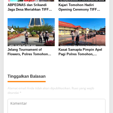
ABPEDNAS dan Srikandi
Kajari Tomohon Hadiri
Jaga Desa Meriahkan TIFF
Opening Ceremony TIFF
2026, Disaksikan Langsung
2026, Dukung Tomohon Jadi
Ketum DPP Indra Utama Dan
Destinasi Wisata Global
Ella Nurleala Tubagoes
Jelang Tournament of
Kasat Samapta Pimpin Apel
Flowers, Polres Tomohon
Pagi Polres Tomohon,
Gelar Apel Gladi Kesiapan di
Wakapolres Beri Penekanan
Menara Alfa Omega
Disiplin
Tinggalkan Balasan
Alamat email Anda tidak akan dipublikasikan.
Ruas yang wajib
ditandai
*