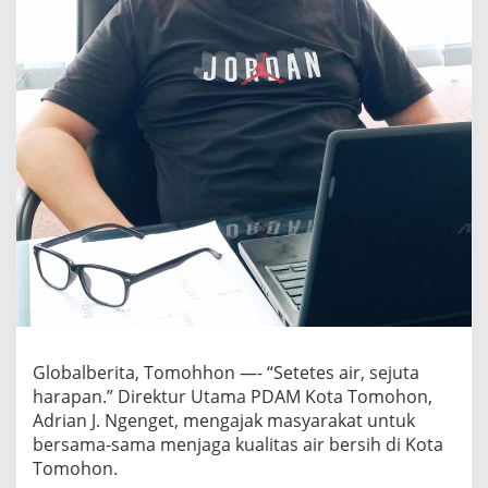
r
a
p
a
n
:
P
D
A
M
K
o
t
a
T
o
m
o
h
Globalberita, Tomohhon —- “Setetes air, sejuta
o
harapan.” Direktur Utama PDAM Kota Tomohon,
n
Adrian J. Ngenget, mengajak masyarakat untuk
G
bersama-sama menjaga kualitas air bersih di Kota
a
l
Tomohon.
a