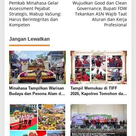
Pemkab Minahasa Gelar
Wujudkan Good dan Clean
e
a
Assessment Pejabat
Governance, Bupati FDW
p
Strategis, Wabup VaSung:
Tekankan ASN Wajib Taat
v
a
Harus Berintegritas dan
Aturan dan Kerja
t
i
Kompeten
Profesional
W
g
a
k
Jangan Lewatkan
a
t
s
u
*
i
p
o
s
Minahasa Tampilkan Warisan
Tampil Memukau di TIFF
Budaya dan Pesona Alam di
2026, Kapolres Tomohon dan
TIFF 2026, Curi Perhatian di
Ibu Kenakan Pakaian Adat
Pawai Tomohon of Flower
Kabasaran