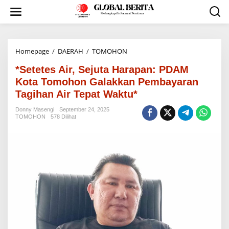
L
e
w
a
t
i
Homepage
/
DAERAH
/
TOMOHON
*
k
S
e
*Setetes Air, Sejuta Harapan: PDAM
e
k
t
Kota Tomohon Galakkan Pembayaran
o
e
Tagihan Air Tepat Waktu*
n
t
t
e
Donny Masengi
September 24, 2025
e
s
TOMOHON
578 Dilihat
n
A
i
r
,
S
e
j
u
t
a
H
a