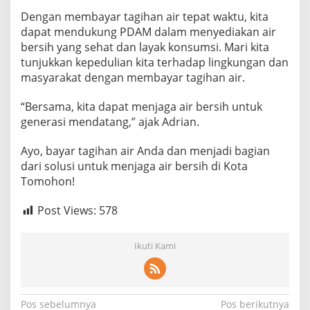
k
Dengan membayar tagihan air tepat waktu, kita
k
dapat mendukung PDAM dalam menyediakan air
a
bersih yang sehat dan layak konsumsi. Mari kita
n
P
tunjukkan kepedulian kita terhadap lingkungan dan
e
masyarakat dengan membayar tagihan air.
m
b
“Bersama, kita dapat menjaga air bersih untuk
a
generasi mendatang,” ajak Adrian.
y
a
r
Ayo, bayar tagihan air Anda dan menjadi bagian
a
dari solusi untuk menjaga air bersih di Kota
n
Tomohon!
T
a
g
Post Views:
578
i
h
Ikuti Kami
a
n
A
i
r
N
Pos sebelumnya
Pos berikutnya
T