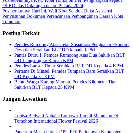
Pos sebelumnya
KPU Kota Tomohon Beri Penghargaan kepada
DPRD atas Dukungan dalam Pilkada 2024
Pos berikutnya
Hari Ini, Wali Kota Senduk Buka Asistensi
Penyusunan Dokumen Perencanaan Pembangunan Daerah Kota
Tomohon
Posting Terkait
Pemdes Rumoong Atas Gelar Sosialisasi Penguatan Ekonomi
Desa dan Serahkan BLT DD kepada KPM
Pantas Ditiru !! Pemdes Rumoong Atas Dua Salurkan BLT
DD Langsung ke Rumah KPM
Pemdes Lansot Timur Serahkan BLT DD Kepada 4 KPM
Pertama Di Minsel, Pemdes Tumpaan Baru Serahkan BLT
DD Kepada 31 KPM
Bantu Warga Kurang Mampu, Pemdes Kilometer Tiga
Salurkan BLT Kepada 25 KPM
Jangan Lewatkan
Louisa Bellvani Nattalie Lumowa Tampil Memukau Di
Tomohon International Flower Festival 2026
Panaskan Mesin Partai, DPC PDI Perjuangan Kabupaten