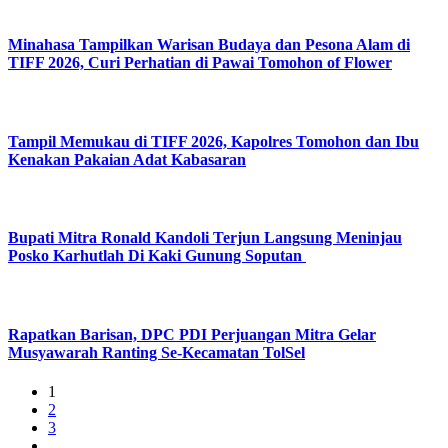
Minahasa Tampilkan Warisan Budaya dan Pesona Alam di
TIFF 2026, Curi Perhatian di Pawai Tomohon of Flower
Tampil Memukau di TIFF 2026, Kapolres Tomohon dan Ibu
Kenakan Pakaian Adat Kabasaran
Bupati Mitra Ronald Kandoli Terjun Langsung Meninjau
Posko Karhutlah Di Kaki Gunung Soputan
Rapatkan Barisan, DPC PDI Perjuangan Mitra Gelar
Musyawarah Ranting Se-Kecamatan TolSel
1
2
3
…