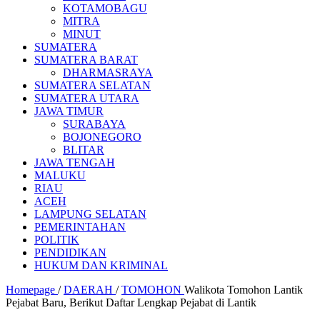
KOTAMOBAGU
MITRA
MINUT
SUMATERA
SUMATERA BARAT
DHARMASRAYA
SUMATERA SELATAN
SUMATERA UTARA
JAWA TIMUR
SURABAYA
BOJONEGORO
BLITAR
JAWA TENGAH
MALUKU
RIAU
ACEH
LAMPUNG SELATAN
PEMERINTAHAN
POLITIK
PENDIDIKAN
HUKUM DAN KRIMINAL
Homepage
/
DAERAH
/
TOMOHON
Walikota Tomohon Lantik
Pejabat Baru, Berikut Daftar Lengkap Pejabat di Lantik