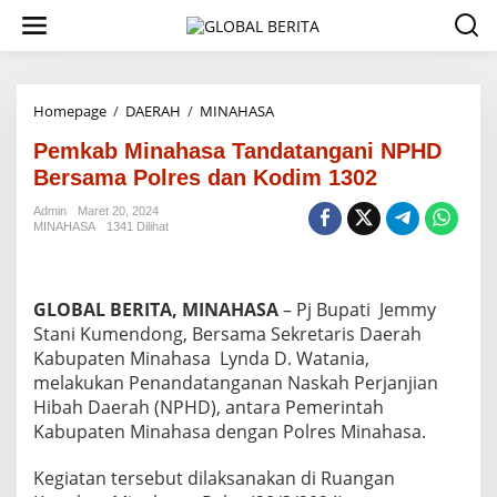
L
e
w
a
t
i
Homepage
/
DAERAH
/
MINAHASA
P
k
e
e
Pemkab Minahasa Tandatangani NPHD
m
k
k
Bersama Polres dan Kodim 1302
o
a
n
b
Admin
Maret 20, 2024
t
MINAHASA
1341 Dilihat
M
e
i
n
n
a
GLOBAL BERITA, MINAHASA
– Pj Bupati Jemmy
h
a
Stani Kumendong, Bersama Sekretaris Daerah
s
Kabupaten Minahasa Lynda D. Watania,
a
melakukan Penandatanganan Naskah Perjanjian
T
Hibah Daerah (NPHD), antara Pemerintah
a
Kabupaten Minahasa dengan Polres Minahasa.
n
d
a
Kegiatan tersebut dilaksanakan di Ruangan
t