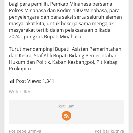
bagi para pemilih. Pemkab Minahasa bersama
n
K
Polres Minahasa dan Kodim 1302/Minahasa, para
o
penyelengara dan para saksi serta seluruh elemen
d
masyarakat kita, untuk bekerja sama mengajak
i
masyarakat tertib dalam pelaksanaan pilkada
m
2024,” pungkas Bupati Minahasa.
1
3
0
Turut mendampingi Bupati, Asisten Pemerintahan
2
dan Kesra, Staf Ahli Bupati Bidang Pemerintahan
Hukum dan Politik, Kaban Kesbangpol, Plt.Kabag
Prokopim
Post Views:
1,341
Writer: IKA
Ikuti Kami
N
Pos sebelumnya
Pos berikutnya