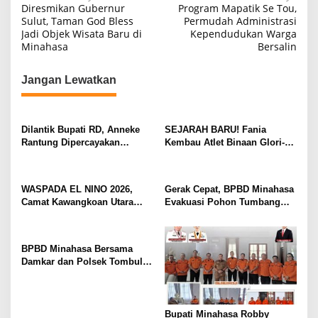
Diresmikan Gubernur
Program Mapatik Se Tou,
a
Sulut, Taman God Bless
Permudah Administrasi
Jadi Objek Wisata Baru di
Kependudukan Warga
v
Minahasa
Bersalin
i
g
Jangan Lewatkan
a
s
Dilantik Bupati RD, Anneke
SEJARAH BARU! Fania
i
Rantung Dipercayakan
Kembau Atlet Binaan Glori-A
p
Sebagai Camat Tompaso
Kawangkoan Raih Juara 1
Barat
Tunggal dan Juara 3 Ganda di
o
Huanghua Cup 2026 China
WASPADA EL NINO 2026,
Gerak Cepat, BPBD Minahasa
s
Camat Kawangkoan Utara
Evakuasi Pohon Tumbang
Fenty Lapian Keluarkan
yang Timpa Rumah Warga di
Himbauan Kewaspadaan
Wewelen Tondano Barat
Bencana
BPBD Minahasa Bersama
Damkar dan Polsek Tombulu
Tangani Kebakaran Lahan di
Sawangan
Bupati Minahasa Robby