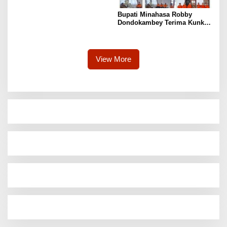
Bupati Minahasa Robby
Dondokambey Terima Kunker
Kepala Basarnas Sulut,
Didampingi Kaban BPBD
Shandro Mogot
View More