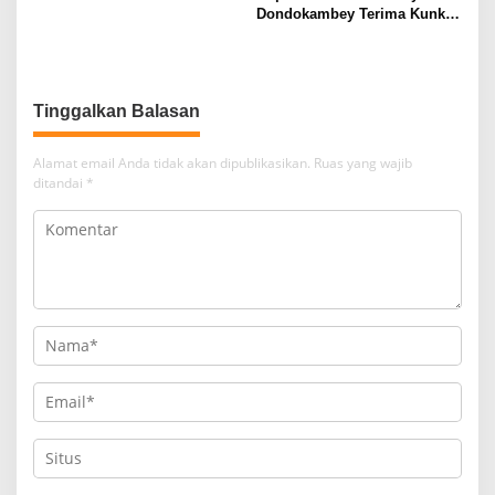
Dondokambey Terima Kunker
Kepala Basarnas Sulut,
Didampingi Kaban BPBD
Shandro Mogot
Tinggalkan Balasan
Alamat email Anda tidak akan dipublikasikan.
Ruas yang wajib
ditandai
*