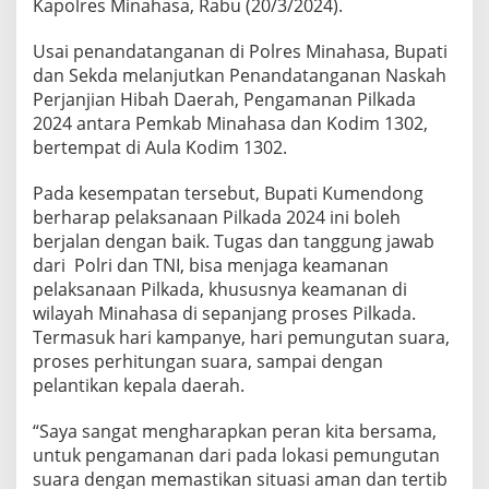
Kapolres Minahasa, Rabu (20/3/2024).
a
n
Usai penandatanganan di Polres Minahasa, Bupati
g
a
dan Sekda melanjutkan Penandatanganan Naskah
n
Perjanjian Hibah Daerah, Pengamanan Pilkada
i
2024 antara Pemkab Minahasa dan Kodim 1302,
N
bertempat di Aula Kodim 1302.
P
H
D
Pada kesempatan tersebut, Bupati Kumendong
B
berharap pelaksanaan Pilkada 2024 ini boleh
e
berjalan dengan baik. Tugas dan tanggung jawab
r
dari Polri dan TNI, bisa menjaga keamanan
s
pelaksanaan Pilkada, khususnya keamanan di
a
m
wilayah Minahasa di sepanjang proses Pilkada.
a
Termasuk hari kampanye, hari pemungutan suara,
P
proses perhitungan suara, sampai dengan
o
pelantikan kepala daerah.
l
r
e
“Saya sangat mengharapkan peran kita bersama,
s
untuk pengamanan dari pada lokasi pemungutan
d
suara dengan memastikan situasi aman dan tertib
a