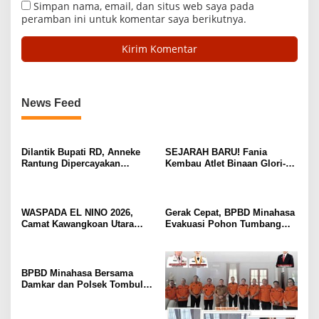
Simpan nama, email, dan situs web saya pada
peramban ini untuk komentar saya berikutnya.
News Feed
Dilantik Bupati RD, Anneke
SEJARAH BARU! Fania
Rantung Dipercayakan
Kembau Atlet Binaan Glori-A
Sebagai Camat Tompaso
Kawangkoan Raih Juara 1
Barat
Tunggal dan Juara 3 Ganda di
Huanghua Cup 2026 China
WASPADA EL NINO 2026,
Gerak Cepat, BPBD Minahasa
Camat Kawangkoan Utara
Evakuasi Pohon Tumbang
Fenty Lapian Keluarkan
yang Timpa Rumah Warga di
Himbauan Kewaspadaan
Wewelen Tondano Barat
Bencana
BPBD Minahasa Bersama
Damkar dan Polsek Tombulu
Tangani Kebakaran Lahan di
Sawangan