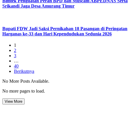
Bimtek Penguatan Peran BPD dan Muscam ABPEDNAS Serta
Srikandi Jaga Desa Amurang Timur
Bupati FDW Jadi Saksi Pernikahan 18 Pasangan di Peringatan
Harganas ke-33 dan Hari Kependudukan Sedunia 2026
1
2
3
…
40
Berikutnya
No More Posts Available.
No more pages to load.
View More