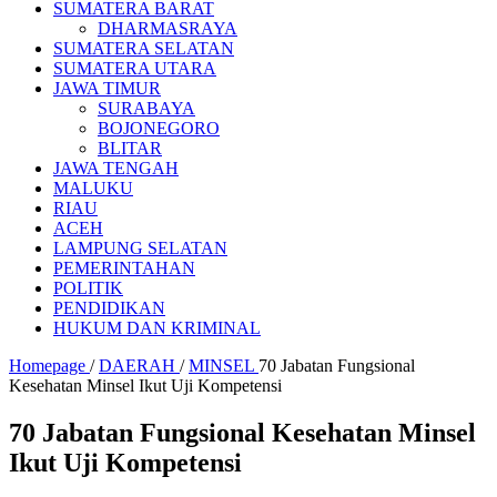
SUMATERA BARAT
DHARMASRAYA
SUMATERA SELATAN
SUMATERA UTARA
JAWA TIMUR
SURABAYA
BOJONEGORO
BLITAR
JAWA TENGAH
MALUKU
RIAU
ACEH
LAMPUNG SELATAN
PEMERINTAHAN
POLITIK
PENDIDIKAN
HUKUM DAN KRIMINAL
Homepage
/
DAERAH
/
MINSEL
70 Jabatan Fungsional
Kesehatan Minsel Ikut Uji Kompetensi
70 Jabatan Fungsional Kesehatan Minsel
Ikut Uji Kompetensi