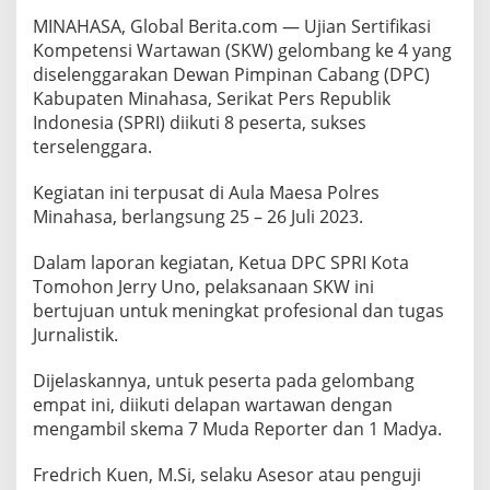
b
MINAHASA, Global Berita.com — Ujian Sertifikasi
a
Kompetensi Wartawan (SKW) gelombang ke 4 yang
n
g
diselenggarakan Dewan Pimpinan Cabang (DPC)
4
Kabupaten Minahasa, Serikat Pers Republik
R
Indonesia (SPRI) diikuti 8 peserta, sukses
e
terselenggara.
s
m
i
Kegiatan ini terpusat di Aula Maesa Polres
K
Minahasa, berlangsung 25 – 26 Juli 2023.
o
m
Dalam laporan kegiatan, Ketua DPC SPRI Kota
p
Tomohon Jerry Uno, pelaksanaan SKW ini
e
t
bertujuan untuk meningkat profesional dan tugas
e
Jurnalistik.
n
Dijelaskannya, untuk peserta pada gelombang
empat ini, diikuti delapan wartawan dengan
mengambil skema 7 Muda Reporter dan 1 Madya.
Fredrich Kuen, M.Si, selaku Asesor atau penguji