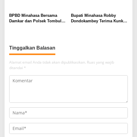
Fenty Lapian Keluarkan
yang Timpa Rumah Warga di
Himbauan Kewaspadaan
Wewelen Tondano Barat
Bencana
BPBD Minahasa Bersama
Bupati Minahasa Robby
Damkar dan Polsek Tombulu
Dondokambey Terima Kunker
Tangani Kebakaran Lahan di
Kepala Basarnas Sulut,
Sawangan
Didampingi Kaban BPBD
Shandro Mogot
Tinggalkan Balasan
Alamat email Anda tidak akan dipublikasikan.
Ruas yang wajib
ditandai
*