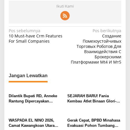
Ikuti Kami
N
Pos sebelumnya
Pos berikutnya
10 Must-have Crm Features
Создание
a
For Small Companies
Помехоустойчивых
Торговых Роботов Для
v
Взаимодействия С
i
Брокерскими
Платформами Mt4 И Мт5
g
a
Jangan Lewatkan
s
i
p
Dilantik Bupati RD, Anneke
SEJARAH BARU! Fania
Rantung Dipercayakan
Kembau Atlet Binaan Glori-A
o
Sebagai Camat Tompaso
Kawangkoan Raih Juara 1
s
Barat
Tunggal dan Juara 3 Ganda di
Huanghua Cup 2026 China
WASPADA EL NINO 2026,
Gerak Cepat, BPBD Minahasa
Camat Kawangkoan Utara
Evakuasi Pohon Tumbang