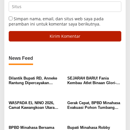
Simpan nama, email, dan situs web saya pada
peramban ini untuk komentar saya berikutnya.
News Feed
Dilantik Bupati RD, Anneke
SEJARAH BARU! Fania
Rantung Dipercayakan
Kembau Atlet Binaan Glori-A
Sebagai Camat Tompaso
Kawangkoan Raih Juara 1
Barat
Tunggal dan Juara 3 Ganda di
Huanghua Cup 2026 China
WASPADA EL NINO 2026,
Gerak Cepat, BPBD Minahasa
Camat Kawangkoan Utara
Evakuasi Pohon Tumbang
Fenty Lapian Keluarkan
yang Timpa Rumah Warga di
Himbauan Kewaspadaan
Wewelen Tondano Barat
Bencana
BPBD Minahasa Bersama
Bupati Minahasa Robby