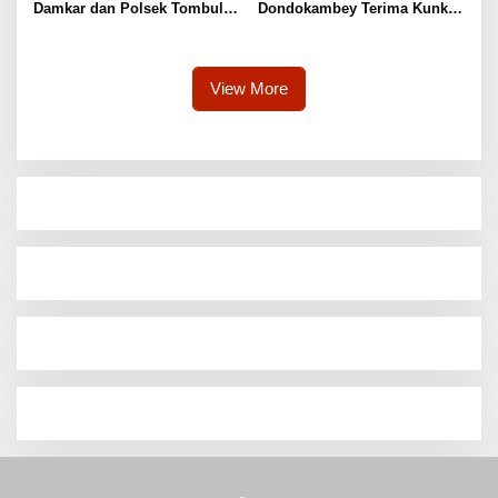
Damkar dan Polsek Tombulu
Dondokambey Terima Kunker
Tangani Kebakaran Lahan di
Kepala Basarnas Sulut,
Sawangan
Didampingi Kaban BPBD
Shandro Mogot
View More