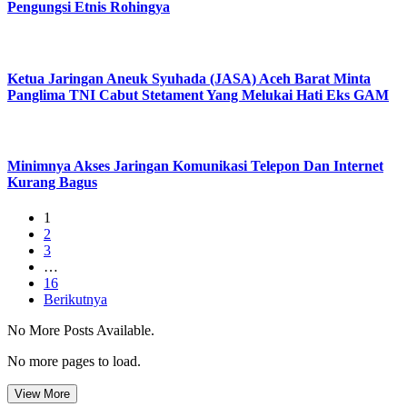
Pengungsi Etnis Rohingya
Ketua Jaringan Aneuk Syuhada (JASA) Aceh Barat Minta
Panglima TNI Cabut Stetament Yang Melukai Hati Eks GAM
Minimnya Akses Jaringan Komunikasi Telepon Dan Internet
Kurang Bagus
1
2
3
…
16
Berikutnya
No More Posts Available.
No more pages to load.
View More