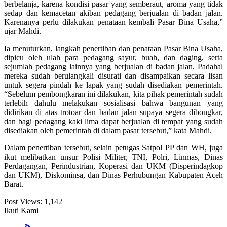
berbelanja, karena kondisi pasar yang semberaut, aroma yang tidak
sedap dan kemacetan akiban pedagang berjualan di badan jalan.
Karenanya perlu dilakukan penataan kembali Pasar Bina Usaha,”
ujar Mahdi.
Ia menuturkan, langkah penertiban dan penataan Pasar Bina Usaha,
dipicu oleh ulah para pedagang sayur, buah, dan daging, serta
sejumlah pedagang lainnya yang berjualan di badan jalan. Padahal
mereka sudah berulangkali disurati dan disampaikan secara lisan
untuk segera pindah ke lapak yang sudah disediakan pemerintah.
“Sebelum pembongkaran ini dilakukan, kita pihak pemerintah sudah
terlebih dahulu melakukan sosialisasi bahwa bangunan yang
didirikan di atas trotoar dan badan jalan supaya segera dibongkar,
dan bagi pedagang kaki lima dapat berjualan di tempat yang sudah
disediakan oleh pemerintah di dalam pasar tersebut,” kata Mahdi.
Dalam penertiban tersebut, selain petugas Satpol PP dan WH, juga
ikut melibatkan unsur Polisi Militer, TNI, Polri, Linmas, Dinas
Perdagangan, Perindustrian, Koperasi dan UKM (Disperindagkop
dan UKM), Diskominsa, dan Dinas Perhubungan Kabupaten Aceh
Barat.
Post Views:
1,142
Ikuti Kami