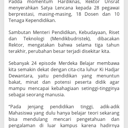
Padda momentum Hardiknas, Rektor Unsrat
s
menyerahkan Satya Lencana kepada 28 pegawai
e
berprestasi, masing-masing, 18 Dosen dan 10
n
T
Tenaga Kependidikan.
e
r
Sambutan Menteri Pendidikan, Kebudayaan, Riset
i
dan Teknologi (Mendikbudristek), dibacakan
m
Rektor, mengatakan bahwa selama tiga tahun
a
S
terakhir, perubahan besar terjadi disekitar kita.
a
t
Sebanyak 24 episode Merdeka Belajar membawa
y
kita semakin dekat dengan cita-cita luhur Ki Hadjar
a
Dewantara, yaitu pendidikan yang menuntun
L
e
bakat, minat dan potensi peserta didik agar
n
mampu mencapai kebahagiaan setinggi-tingginya
c
sebagai seorang manusia.
a
n
“Pada jenjang pendidikan tinggi, adik-adik
a
d
Mahasiswa yang dulu hanya belajar teori sekarang
a
bisa mendulang mencari pengetahuan dan
r
pengalaman di luar kampus karena hadirnya
i