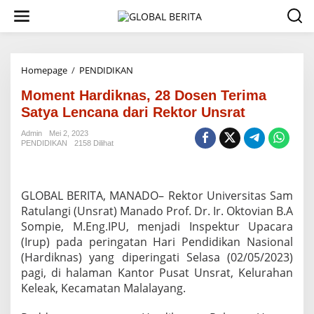
L
e
w
a
t
i
Homepage
/
PENDIDIKAN
M
k
o
e
Moment Hardiknas, 28 Dosen Terima
m
k
e
Satya Lencana dari Rektor Unsrat
o
n
n
t
Admin
Mei 2, 2023
t
PENDIDIKAN
2158 Dilihat
H
e
a
n
r
d
GLOBAL BERITA, MANADO– Rektor Universitas Sam
i
k
Ratulangi (Unsrat) Manado Prof. Dr. Ir. Oktovian B.A
n
Sompie, M.Eng.IPU, menjadi Inspektur Upacara
a
(Irup) pada peringatan Hari Pendidikan Nasional
s
(Hardiknas) yang diperingati Selasa (02/05/2023)
,
pagi, di halaman Kantor Pusat Unsrat, Kelurahan
2
8
Keleak, Kecamatan Malalayang.
D
o