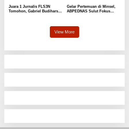
Juara 1 Jurnalis FLS3N
Gelar Pertemuan di Minsel,
Tomohon, Gabriel Budiharso
ABPEDNAS Sulut Fokus
Utusan SMAN 1 Siap Melaju
Perkuat Tata Kelola
ke Tingkat Provinsi
Pemerintahan Desa
View More