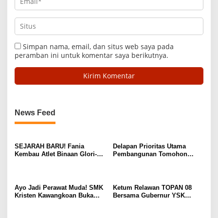
Simpan nama, email, dan situs web saya pada
peramban ini untuk komentar saya berikutnya.
News Feed
SEJARAH BARU! Fania
Delapan Prioritas Utama
Kembau Atlet Binaan Glori-A
Pembangunan Tomohon
Kawangkoan Raih Juara 1
Tahun 2027 Resmi Diserahkan
Tunggal dan Juara 3 Ganda di
ke DPRD
Huanghua Cup 2026 China
Ayo Jadi Perawat Muda! SMK
Ketum Relawan TOPAN 08
Kristen Kawangkoan Buka
Bersama Gubernur YSK
SPMB 2026 Jurusan
Serahkan Bantuan 18 Hewan
Keperawatan
Kurban di Sejumlah Lokasi