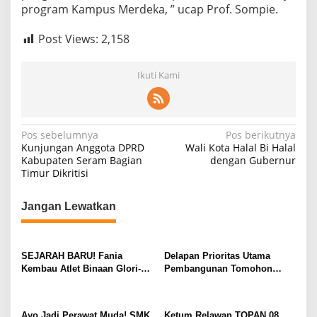
program Kampus Merdeka, ” ucap Prof. Sompie.
R
e
k
Post Views:
2,158
t
o
r
Ikuti Kami
U
n
s
r
N
Pos sebelumnya
Pos berikutnya
a
Kunjungan Anggota DPRD
Wali Kota Halal Bi Halal
t
a
Kabupaten Seram Bagian
dengan Gubernur
Timur Dikritisi
v
i
Jangan Lewatkan
g
a
s
SEJARAH BARU! Fania
Delapan Prioritas Utama
Kembau Atlet Binaan Glori-A
Pembangunan Tomohon
i
Kawangkoan Raih Juara 1
Tahun 2027 Resmi Diserahkan
p
Tunggal dan Juara 3 Ganda di
ke DPRD
Huanghua Cup 2026 China
o
Ayo Jadi Perawat Muda! SMK
Ketum Relawan TOPAN 08