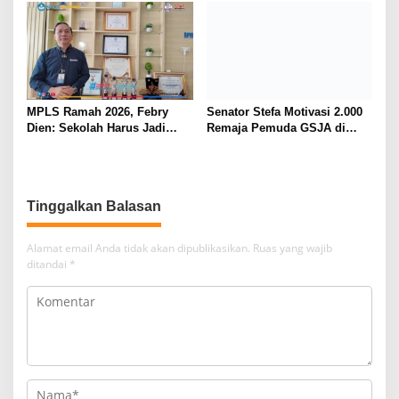
ke DPRD
2026-2027
MPLS Ramah 2026, Febry
Senator Stefa Motivasi 2.000
Dien: Sekolah Harus Jadi
Remaja Pemuda GSJA di
Rumah Kedua yang Bikin
Sonder Menuju Indonesia
Anak Bahagia
Emas 2045
Tinggalkan Balasan
Alamat email Anda tidak akan dipublikasikan.
Ruas yang wajib
ditandai
*