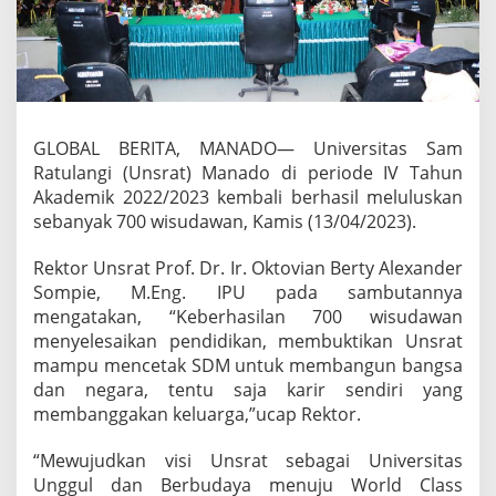
i
k
2
0
2
2
/
GLOBAL BERITA, MANADO— Universitas Sam
2
Ratulangi (Unsrat) Manado di periode IV Tahun
0
2
Akademik 2022/2023 kembali berhasil meluluskan
3
sebanyak 700 wisudawan, Kamis (13/04/2023).
,
U
Rektor Unsrat Prof. Dr. Ir. Oktovian Berty Alexander
n
Sompie, M.Eng. IPU pada sambutannya
s
r
mengatakan, “Keberhasilan 700 wisudawan
a
menyelesaikan pendidikan, membuktikan Unsrat
t
mampu mencetak SDM untuk membangun bangsa
M
dan negara, tentu saja karir sendiri yang
a
membanggakan keluarga,”ucap Rektor.
n
a
d
“Mewujudkan visi Unsrat sebagai Universitas
o
Unggul dan Berbudaya menuju World Class
L