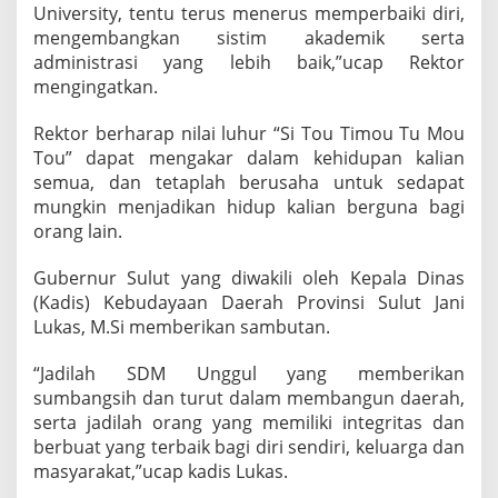
University, tentu terus menerus memperbaiki diri,
u
mengembangkan sistim akademik serta
l
u
administrasi yang lebih baik,”ucap Rektor
s
mengingatkan.
k
a
Rektor berharap nilai luhur “Si Tou Timou Tu Mou
n
Tou” dapat mengakar dalam kehidupan kalian
7
0
semua, dan tetaplah berusaha untuk sedapat
0
mungkin menjadikan hidup kalian berguna bagi
W
orang lain.
i
s
Gubernur Sulut yang diwakili oleh Kepala Dinas
u
d
(Kadis) Kebudayaan Daerah Provinsi Sulut Jani
a
Lukas, M.Si memberikan sambutan.
w
a
“Jadilah SDM Unggul yang memberikan
n
sumbangsih dan turut dalam membangun daerah,
serta jadilah orang yang memiliki integritas dan
berbuat yang terbaik bagi diri sendiri, keluarga dan
masyarakat,”ucap kadis Lukas.