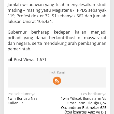
Jumlah wisudawan yang telah menyelesaikan studi
mading – masing yaitu Magister 87, PPDS sebanyak
119, Profesi dokter 32, S1 sebanyak 562 dan Jumlah
lulusan Unsrat 106,434.
Gubernur berharap kedepan kalian menjadi
pribadi yang dapat berkontribusi di masyarakat
dan negara, serta mendukung arah pembangunan
pemerintah.
Post Views:
1,671
Ikuti Kami
N
Pos sebelumnya
Pos berikutnya
1win Bonusu Nasıl
1win Yüksək Bonusların Və
a
Kullanılır
Əmsalların Olduğu Çox
Qazandıran Bukmeker 625
v
Özel İzmirdiş Ağız Ve Diş