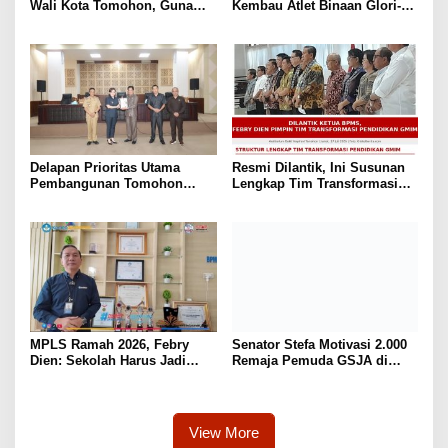
Wali Kota Tomohon, Guna
Kembau Atlet Binaan Glori-A
Sukses TIFF 2026
Kawangkoan Raih Juara 1
Tunggal dan Juara 3 Ganda di
Huanghua Cup 2026 China
Delapan Prioritas Utama
Resmi Dilantik, Ini Susunan
Pembangunan Tomohon
Lengkap Tim Transformasi
Tahun 2027 Resmi Diserahkan
Pendidikan GMIM Periode
ke DPRD
2026-2027
MPLS Ramah 2026, Febry
Senator Stefa Motivasi 2.000
Dien: Sekolah Harus Jadi
Remaja Pemuda GSJA di
Rumah Kedua yang Bikin
Sonder Menuju Indonesia
Anak Bahagia
Emas 2045
View More