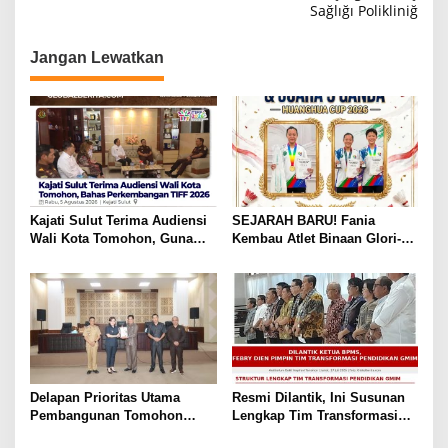
i
Sağlığı Polikliniğ
g
Jangan Lewatkan
a
s
i
p
o
s
Kajati Sulut Terima Audiensi
SEJARAH BARU! Fania
Wali Kota Tomohon, Guna
Kembau Atlet Binaan Glori-A
Sukses TIFF 2026
Kawangkoan Raih Juara 1
Tunggal dan Juara 3 Ganda di
Huanghua Cup 2026 China
Delapan Prioritas Utama
Resmi Dilantik, Ini Susunan
Pembangunan Tomohon
Lengkap Tim Transformasi
Tahun 2027 Resmi Diserahkan
Pendidikan GMIM Periode